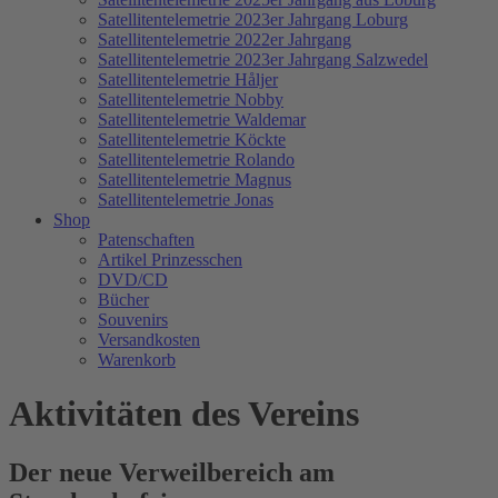
Satellitentelemetrie 2023er Jahrgang Loburg
Satellitentelemetrie 2022er Jahrgang
Satellitentelemetrie 2023er Jahrgang Salzwedel
Satellitentelemetrie Håljer
Satellitentelemetrie Nobby
Satellitentelemetrie Waldemar
Satellitentelemetrie Köckte
Satellitentelemetrie Rolando
Satellitentelemetrie Magnus
Satellitentelemetrie Jonas
Shop
Patenschaften
Artikel Prinzesschen
DVD/CD
Bücher
Souvenirs
Versandkosten
Warenkorb
Aktivitäten des Vereins
Der neue Verweilbereich am