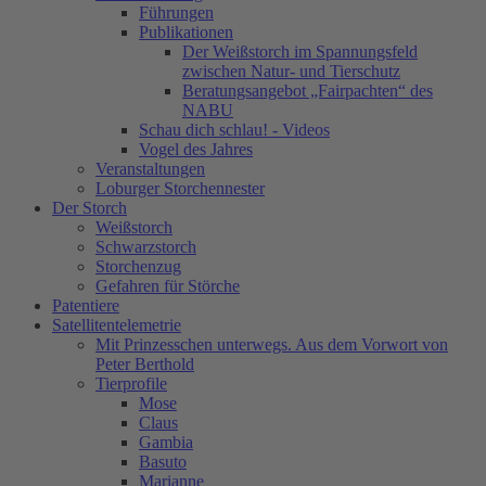
Führungen
Publikationen
Der Weißstorch im Spannungsfeld
zwischen Natur- und Tierschutz
Beratungsangebot „Fairpachten“ des
NABU
Schau dich schlau! - Videos
Vogel des Jahres
Veranstaltungen
Loburger Storchennester
Der Storch
Weißstorch
Schwarzstorch
Storchenzug
Gefahren für Störche
Patentiere
Satellitentelemetrie
Mit Prinzesschen unterwegs. Aus dem Vorwort von
Peter Berthold
Tierprofile
Mose
Claus
Gambia
Basuto
Marianne