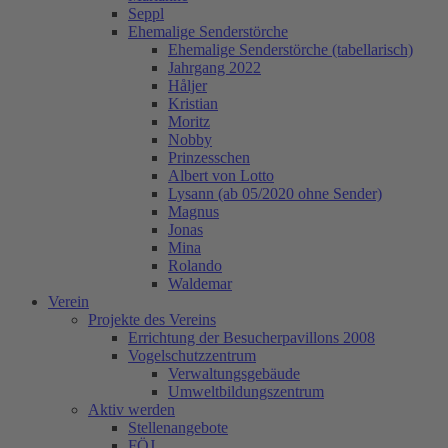
Seppl
Ehemalige Senderstörche
Ehemalige Senderstörche (tabellarisch)
Jahrgang 2022
Håljer
Kristian
Moritz
Nobby
Prinzesschen
Albert von Lotto
Lysann (ab 05/2020 ohne Sender)
Magnus
Jonas
Mina
Rolando
Waldemar
Verein
Projekte des Vereins
Errichtung der Besucherpavillons 2008
Vogelschutzzentrum
Verwaltungsgebäude
Umweltbildungszentrum
Aktiv werden
Stellenangebote
FÖJ