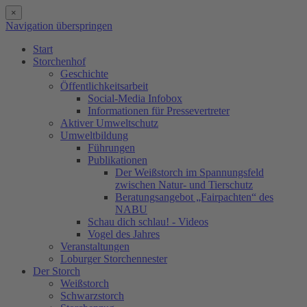
×
Navigation überspringen
Start
Storchenhof
Geschichte
Öffentlichkeitsarbeit
Social-Media Infobox
Informationen für Pressevertreter
Aktiver Umweltschutz
Umweltbildung
Führungen
Publikationen
Der Weißstorch im Spannungsfeld
zwischen Natur- und Tierschutz
Beratungsangebot „Fairpachten“ des
NABU
Schau dich schlau! - Videos
Vogel des Jahres
Veranstaltungen
Loburger Storchennester
Der Storch
Weißstorch
Schwarzstorch