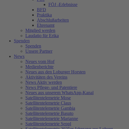
FÖJ -Erlebnisse
BFD
Praktika
Abschlußarbeiten
Ehrenamt
Mitglied werden
Laudatio für Erika
Spenden
Spenden
Unsere Partner
News
Neues vom Hof
Medienberichte
Neues aus den Loburger Horsten
Aktivitäten des Vereins
News Aktiv werden
News Pflege- und Patentiere
Neues aus unserem WhatsApp-Kanal
Satellitentelemetrie Mose
Satellitentelemetrie Claus
Satellitentelemetrie Gambia
Satellitentelemetrie Basuto
Satellitentelemetrie Marianne
Satellitentelemetrie Seppl
Satellitentelemetrie 2025er Jahrgang aus Loburg