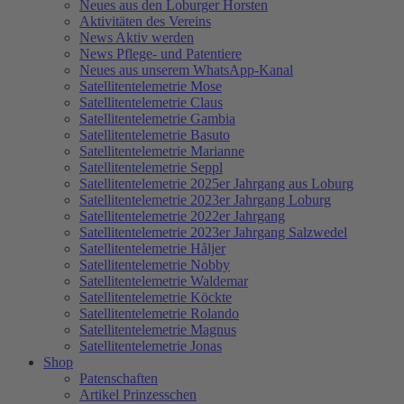
Neues aus den Loburger Horsten
Aktivitäten des Vereins
News Aktiv werden
News Pflege- und Patentiere
Neues aus unserem WhatsApp-Kanal
Satellitentelemetrie Mose
Satellitentelemetrie Claus
Satellitentelemetrie Gambia
Satellitentelemetrie Basuto
Satellitentelemetrie Marianne
Satellitentelemetrie Seppl
Satellitentelemetrie 2025er Jahrgang aus Loburg
Satellitentelemetrie 2023er Jahrgang Loburg
Satellitentelemetrie 2022er Jahrgang
Satellitentelemetrie 2023er Jahrgang Salzwedel
Satellitentelemetrie Håljer
Satellitentelemetrie Nobby
Satellitentelemetrie Waldemar
Satellitentelemetrie Köckte
Satellitentelemetrie Rolando
Satellitentelemetrie Magnus
Satellitentelemetrie Jonas
Shop
Patenschaften
Artikel Prinzesschen