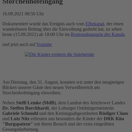
Storchenhofeingang
16.09.2021 08:50 Uhr
Dokumentiert wurde das Ereignis auch vom
Elbekanal
, der einen
wunderbaren Beitrag über die Einweihung gedreht hat, zu sehen
heute (15.09.2021) ab 18:00 Uhr im
Regionalmagazin des Kanals
.
und jetzt auch auf
Youtube
Am Dienstag, den 31. August, konnten wir unter den neugierigen
Blicken unserer Gäste den neuen Verweilbereich am
Storchenhofeingang einweihen.
Neben
Steffi Lemke (MdB)
, dem Landrat des Jerichower Landes
Dr. Steffen Burchhardt
, der Loburger Ortsbürgermeisterin
Gabriele Schmohl
und den Kreistagsabgeordneten
Rüdiger Claus
und
Lutz Nitz
erfreuten uns besonders die Kinder der
DRK Kita
"Burgspatzen"
mit ihrem Besuch und der extra eingeübten
Gesangsdarbietung.