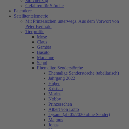
Storchenzug
Gefahren für Störche
Patentiere
Satellitentelemetrie
Mit Prinzesschen unterwegs. Aus dem Vorwort von
Peter Berthold
Tierprofile
Mose
Claus
Gambia
Basuto
Marianne
Seppl
Ehemalige Senderstörche
Ehemalige Senderstörche (tabellarisch)
Jahrgang 2022
Håljer
Kristian
Moritz
Nobby
Prinzesschen
Albert von Lotto
Lysann (ab 05/2020 ohne Sender)
Magnus
Jonas