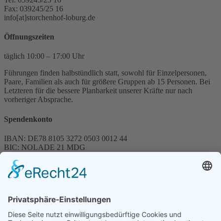
Fax: 039245/25 16
info[at]storchenhof-loburg.de
Öffnungszeiten
täglich 10:00 – 17:00 Uhr
Führungen finden halbstündlich statt, sowohl für Einzelpersonen,
Paare, Familien als auch für größere Gruppen ab 15 Personen. Bei
Letzteren für die bessere Planbarkeit unserer Kräfte nur nach
vorheriger Absprache.
Spendenkonto
IBAN: DE78 8105 3272 0503 0012 44
BIC: NOLADE 21 MDG
Sparkasse MagdeBurg
Spenden können steuerlich abgesetzt werden
Förderung