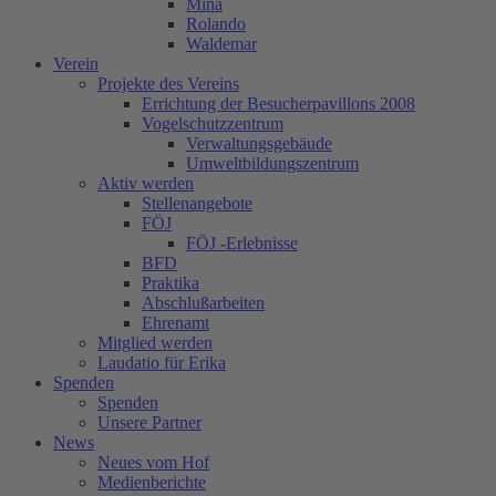
Mina
Rolando
Waldemar
Verein
Projekte des Vereins
Errichtung der Besucherpavillons 2008
Vogelschutzzentrum
Verwaltungsgebäude
Umweltbildungszentrum
Aktiv werden
Stellenangebote
FÖJ
FÖJ -Erlebnisse
BFD
Praktika
Abschlußarbeiten
Ehrenamt
Mitglied werden
Laudatio für Erika
Spenden
Spenden
Unsere Partner
News
Neues vom Hof
Medienberichte