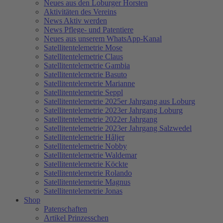
Neues aus den Loburger Horsten
Aktivitäten des Vereins
News Aktiv werden
News Pflege- und Patentiere
Neues aus unserem WhatsApp-Kanal
Satellitentelemetrie Mose
Satellitentelemetrie Claus
Satellitentelemetrie Gambia
Satellitentelemetrie Basuto
Satellitentelemetrie Marianne
Satellitentelemetrie Seppl
Satellitentelemetrie 2025er Jahrgang aus Loburg
Satellitentelemetrie 2023er Jahrgang Loburg
Satellitentelemetrie 2022er Jahrgang
Satellitentelemetrie 2023er Jahrgang Salzwedel
Satellitentelemetrie Håljer
Satellitentelemetrie Nobby
Satellitentelemetrie Waldemar
Satellitentelemetrie Köckte
Satellitentelemetrie Rolando
Satellitentelemetrie Magnus
Satellitentelemetrie Jonas
Shop
Patenschaften
Artikel Prinzesschen