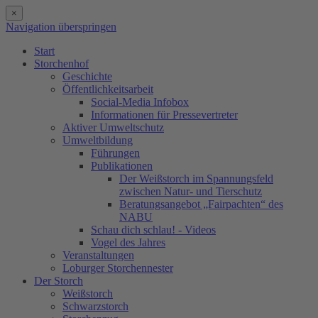
×
Navigation überspringen
Start
Storchenhof
Geschichte
Öffentlichkeitsarbeit
Social-Media Infobox
Informationen für Pressevertreter
Aktiver Umweltschutz
Umweltbildung
Führungen
Publikationen
Der Weißstorch im Spannungsfeld
zwischen Natur- und Tierschutz
Beratungsangebot „Fairpachten“ des
NABU
Schau dich schlau! - Videos
Vogel des Jahres
Veranstaltungen
Loburger Storchennester
Der Storch
Weißstorch
Schwarzstorch