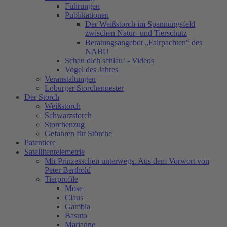
Führungen
Publikationen
Der Weißstorch im Spannungsfeld
zwischen Natur- und Tierschutz
Beratungsangebot „Fairpachten“ des
NABU
Schau dich schlau! - Videos
Vogel des Jahres
Veranstaltungen
Loburger Storchennester
Der Storch
Weißstorch
Schwarzstorch
Storchenzug
Gefahren für Störche
Patentiere
Satellitentelemetrie
Mit Prinzesschen unterwegs. Aus dem Vorwort von
Peter Berthold
Tierprofile
Mose
Claus
Gambia
Basuto
Marianne