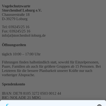
Vogelschutzwarte
Storchenhof Loburg e.V.
Chausseestraße 18
D-39279 Loburg
Tel: 039245/25 16
Fax: 039245/25 16
info[at]storchenhof-loburg.de
Öffnungszeiten
täglich 10:00 – 17:00 Uhr
Führungen finden halbstündlich statt, sowohl für Einzelpersonen,
Paare, Familien als auch für größere Gruppen ab 15 Personen. Bei
Letzteren für die bessere Planbarkeit unserer Kräfte nur nach
vorheriger Absprache.
Spendenkonto
IBAN: DE78 8105 3272 0503 0012 44
BIC: NOLADE 21 MDG
Sparkasse MagdeBurg