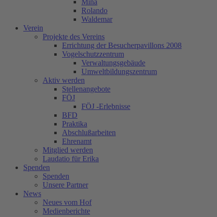
Mina
Rolando
Waldemar
Verein
Projekte des Vereins
Errichtung der Besucherpavillons 2008
Vogelschutzzentrum
Verwaltungsgebäude
Umweltbildungszentrum
Aktiv werden
Stellenangebote
FÖJ
FÖJ -Erlebnisse
BFD
Praktika
Abschlußarbeiten
Ehrenamt
Mitglied werden
Laudatio für Erika
Spenden
Spenden
Unsere Partner
News
Neues vom Hof
Medienberichte