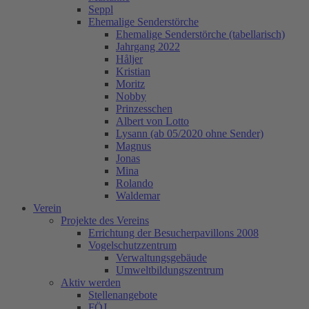
Seppl
Ehemalige Senderstörche
Ehemalige Senderstörche (tabellarisch)
Jahrgang 2022
Håljer
Kristian
Moritz
Nobby
Prinzesschen
Albert von Lotto
Lysann (ab 05/2020 ohne Sender)
Magnus
Jonas
Mina
Rolando
Waldemar
Verein
Projekte des Vereins
Errichtung der Besucherpavillons 2008
Vogelschutzzentrum
Verwaltungsgebäude
Umweltbildungszentrum
Aktiv werden
Stellenangebote
FÖJ