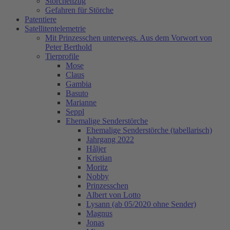
Storchenzug
Gefahren für Störche
Patentiere
Satellitentelemetrie
Mit Prinzesschen unterwegs. Aus dem Vorwort von
Peter Berthold
Tierprofile
Mose
Claus
Gambia
Basuto
Marianne
Seppl
Ehemalige Senderstörche
Ehemalige Senderstörche (tabellarisch)
Jahrgang 2022
Håljer
Kristian
Moritz
Nobby
Prinzesschen
Albert von Lotto
Lysann (ab 05/2020 ohne Sender)
Magnus
Jonas