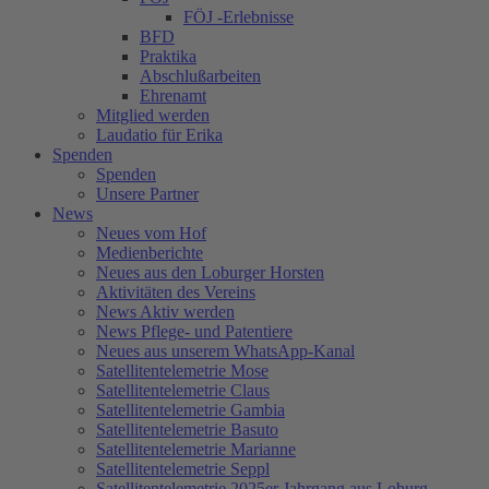
FÖJ -Erlebnisse
BFD
Praktika
Abschlußarbeiten
Ehrenamt
Mitglied werden
Laudatio für Erika
Spenden
Spenden
Unsere Partner
News
Neues vom Hof
Medienberichte
Neues aus den Loburger Horsten
Aktivitäten des Vereins
News Aktiv werden
News Pflege- und Patentiere
Neues aus unserem WhatsApp-Kanal
Satellitentelemetrie Mose
Satellitentelemetrie Claus
Satellitentelemetrie Gambia
Satellitentelemetrie Basuto
Satellitentelemetrie Marianne
Satellitentelemetrie Seppl
Satellitentelemetrie 2025er Jahrgang aus Loburg