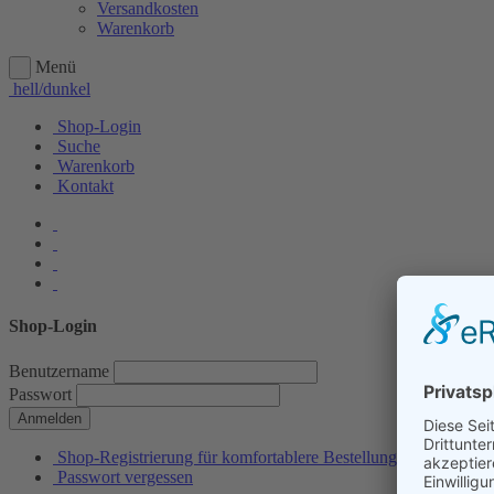
Versandkosten
Warenkorb
Menü
hell/dunkel
Shop-Login
Suche
Warenkorb
Kontakt
Shop-Login
Benutzername
Passwort
Anmelden
Shop-Registrierung für komfortablere Bestellungen
Passwort vergessen