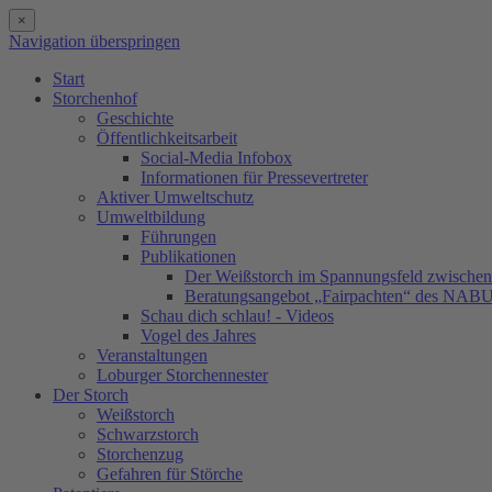
×
Navigation überspringen
Start
Storchenhof
Geschichte
Öffentlichkeitsarbeit
Social-Media Infobox
Informationen für Pressevertreter
Aktiver Umweltschutz
Umweltbildung
Führungen
Publikationen
Der Weißstorch im Spannungsfeld zwischen 
Beratungsangebot „Fairpachten“ des NAB
Schau dich schlau! - Videos
Vogel des Jahres
Veranstaltungen
Loburger Storchennester
Der Storch
Weißstorch
Schwarzstorch
Storchenzug
Gefahren für Störche