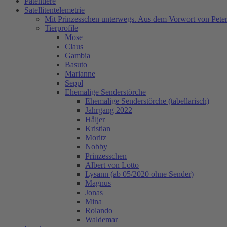
Patentiere
Satellitentelemetrie
Mit Prinzesschen unterwegs. Aus dem Vorwort von Peter
Tierprofile
Mose
Claus
Gambia
Basuto
Marianne
Seppl
Ehemalige Senderstörche
Ehemalige Senderstörche (tabellarisch)
Jahrgang 2022
Håljer
Kristian
Moritz
Nobby
Prinzesschen
Albert von Lotto
Lysann (ab 05/2020 ohne Sender)
Magnus
Jonas
Mina
Rolando
Waldemar