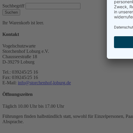
Suchbegriff
Suchen
Ihr Warenkorb ist leer.
Kontakt
Vogelschutzwarte
Storchenhof Loburg e.V.
Chausseestraße 18
D-39279 Loburg
Tel.: 039245/25 16
Fax: 039245/25 16
E-Mail:
info@storchenhof-loburg.de
Öffnungszeiten
Täglich 10.00 Uhr bis 17.00 Uhr
Führungen finden halbstündlich statt, sowohl für Einzelpersonen, Paar
Absprache.