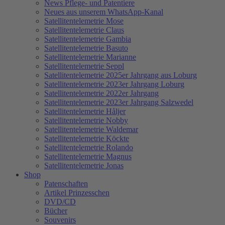
News Pflege- und Patentiere
Neues aus unserem WhatsApp-Kanal
Satellitentelemetrie Mose
Satellitentelemetrie Claus
Satellitentelemetrie Gambia
Satellitentelemetrie Basuto
Satellitentelemetrie Marianne
Satellitentelemetrie Seppl
Satellitentelemetrie 2025er Jahrgang aus Loburg
Satellitentelemetrie 2023er Jahrgang Loburg
Satellitentelemetrie 2022er Jahrgang
Satellitentelemetrie 2023er Jahrgang Salzwedel
Satellitentelemetrie Håljer
Satellitentelemetrie Nobby
Satellitentelemetrie Waldemar
Satellitentelemetrie Köckte
Satellitentelemetrie Rolando
Satellitentelemetrie Magnus
Satellitentelemetrie Jonas
Shop
Patenschaften
Artikel Prinzesschen
DVD/CD
Bücher
Souvenirs