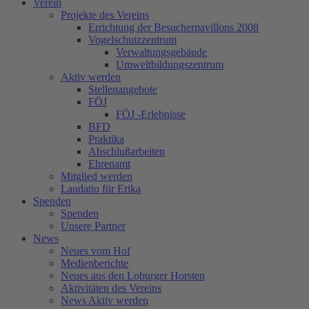
Verein
Projekte des Vereins
Errichtung der Besucherpavillons 2008
Vogelschutzzentrum
Verwaltungsgebäude
Umweltbildungszentrum
Aktiv werden
Stellenangebote
FÖJ
FÖJ -Erlebnisse
BFD
Praktika
Abschlußarbeiten
Ehrenamt
Mitglied werden
Laudatio für Erika
Spenden
Spenden
Unsere Partner
News
Neues vom Hof
Medienberichte
Neues aus den Loburger Horsten
Aktivitäten des Vereins
News Aktiv werden