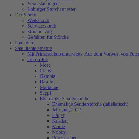
Veranstaltungen
Loburger Storchennester
Der Storch
Weißstorch
Schwarzstorch
Storchenzug
Gefahren für Störche
Patentiere
Satellitentelemetrie
Mit Prinzesschen unterwegs. Aus dem Vorwort von Peter
Tierprofile
Mose
Claus
Gambia
Basuto
Marianne
Seppl
Ehemalige Senderstörche
Ehemalige Senderstörche (tabellarisch)
Jahrgang 2022
Håljer
Kristian
Moritz
Nobby
Prinzesschen