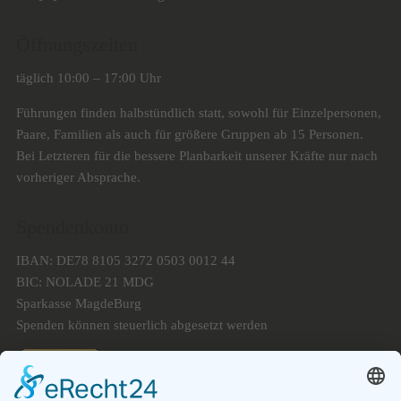
Öffnungszeiten
täglich 10:00 – 17:00 Uhr
Führungen finden halbstündlich statt, sowohl für Einzelpersonen,
Paare, Familien als auch für größere Gruppen ab 15 Personen.
Bei Letzteren für die bessere Planbarkeit unserer Kräfte nur nach
vorheriger Absprache.
Spendenkonto
IBAN: DE78 8105 3272 0503 0012 44
BIC: NOLADE 21 MDG
Sparkasse MagdeBurg
Spenden können steuerlich abgesetzt werden