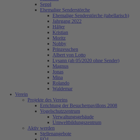
Seppl
Ehemalige Senderstörche
Ehemalige Senderstörche (tabellarisch)
Jahrgang 2022
Håljer
Kristian
Moritz
Nobby
Prinzesschen
Albert von Lotto
Lysann (ab 05/2020 ohne Sender)
Magnus
Jonas
Mina
Rolando
Waldemar
Verein
Projekte des Vereins
Errichtung der Besucherpavillons 2008
Vogelschutzzentrum
Verwaltungsgebäude
Umweltbildungszentrum
Aktiv werden
Stellenangebote
FÖJ