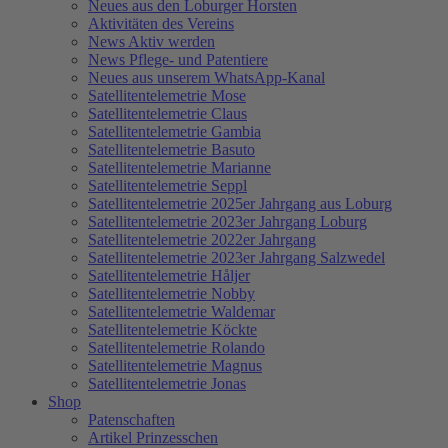
Neues aus den Loburger Horsten
Aktivitäten des Vereins
News Aktiv werden
News Pflege- und Patentiere
Neues aus unserem WhatsApp-Kanal
Satellitentelemetrie Mose
Satellitentelemetrie Claus
Satellitentelemetrie Gambia
Satellitentelemetrie Basuto
Satellitentelemetrie Marianne
Satellitentelemetrie Seppl
Satellitentelemetrie 2025er Jahrgang aus Loburg
Satellitentelemetrie 2023er Jahrgang Loburg
Satellitentelemetrie 2022er Jahrgang
Satellitentelemetrie 2023er Jahrgang Salzwedel
Satellitentelemetrie Håljer
Satellitentelemetrie Nobby
Satellitentelemetrie Waldemar
Satellitentelemetrie Köckte
Satellitentelemetrie Rolando
Satellitentelemetrie Magnus
Satellitentelemetrie Jonas
Shop
Patenschaften
Artikel Prinzesschen