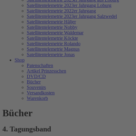
Satellitentelemetrie 2023er Jahrgang Loburg
Satellitentelemetrie 2022er Jahrgang
Satellitentelemetrie 2023er Jahrgang Salzwedel
Satellitentelemetrie Håljer
Satellitentelemetrie Nobby
Satellitentelemetrie Waldemar
Satellitentelemetrie Köckte
Satellitentelemetrie Rolando
Satellitentelemetrie Magnus
Satellitentelemetrie Jonas
Shop
Patenschaften
Artikel Prinzesschen
DVD/CD
Bücher
Souvenirs
Versandkosten
Warenkorb
Bücher
4. Tagungsband