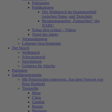
Führungen
Publikationen
Der Weißstorch im Spannungsfeld
zwischen Natur- und Tierschutz
Beratungsangebot „Fairpachten“ des
NABU
Schau dich schlau! - Videos
Vogel des Jahres
Veranstaltungen
Loburger Storchennester
Der Storch
Weißstorch
Schwarzstorch
Storchenzug
Gefahren für Störche
Patentiere
Satellitentelemetrie
Mit Prinzesschen unterwegs. Aus dem Vorwort von
Peter Berthold
Tierprofile
Mose
Claus
Gambia
Basuto
Marianne