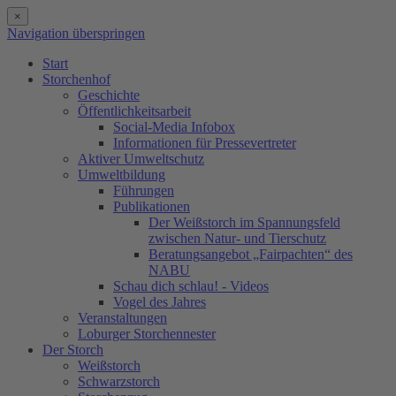
×
Navigation überspringen
Start
Storchenhof
Geschichte
Öffentlichkeitsarbeit
Social-Media Infobox
Informationen für Pressevertreter
Aktiver Umweltschutz
Umweltbildung
Führungen
Publikationen
Der Weißstorch im Spannungsfeld
zwischen Natur- und Tierschutz
Beratungsangebot „Fairpachten“ des
NABU
Schau dich schlau! - Videos
Vogel des Jahres
Veranstaltungen
Loburger Storchennester
Der Storch
Weißstorch
Schwarzstorch