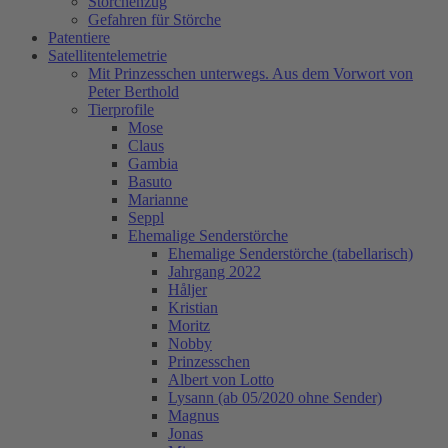
Storchenzug
Gefahren für Störche
Patentiere
Satellitentelemetrie
Mit Prinzesschen unterwegs. Aus dem Vorwort von
Peter Berthold
Tierprofile
Mose
Claus
Gambia
Basuto
Marianne
Seppl
Ehemalige Senderstörche
Ehemalige Senderstörche (tabellarisch)
Jahrgang 2022
Håljer
Kristian
Moritz
Nobby
Prinzesschen
Albert von Lotto
Lysann (ab 05/2020 ohne Sender)
Magnus
Jonas