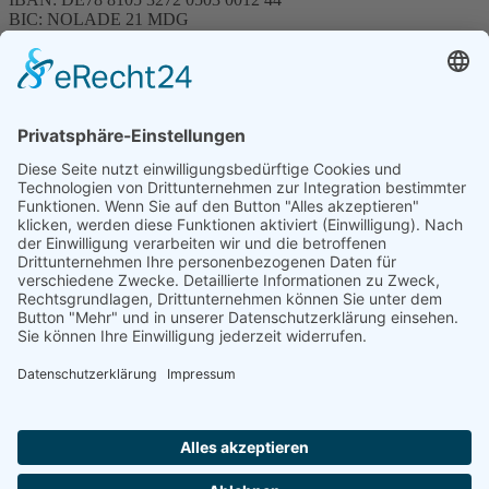
BIC: NOLADE 21 MDG
Sparkasse MagdeBurg
Spenden können steuerlich abgesetzt werden
Förderung
© 1987 – 2025
Storchenhof Loburg e.V.
Alle Rechte vorbehalten.
Cookie-Einstellungen
Navigation überspringen
Impressum
Haftungsausschluss
Widerrufsrecht
Datenschutz
Facebook
Instagram