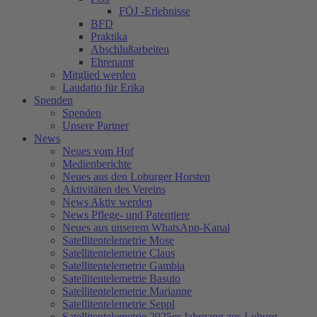
FÖJ -Erlebnisse
BFD
Praktika
Abschlußarbeiten
Ehrenamt
Mitglied werden
Laudatio für Erika
Spenden
Spenden
Unsere Partner
News
Neues vom Hof
Medienberichte
Neues aus den Loburger Horsten
Aktivitäten des Vereins
News Aktiv werden
News Pflege- und Patentiere
Neues aus unserem WhatsApp-Kanal
Satellitentelemetrie Mose
Satellitentelemetrie Claus
Satellitentelemetrie Gambia
Satellitentelemetrie Basuto
Satellitentelemetrie Marianne
Satellitentelemetrie Seppl
Satellitentelemetrie 2025er Jahrgang aus Loburg