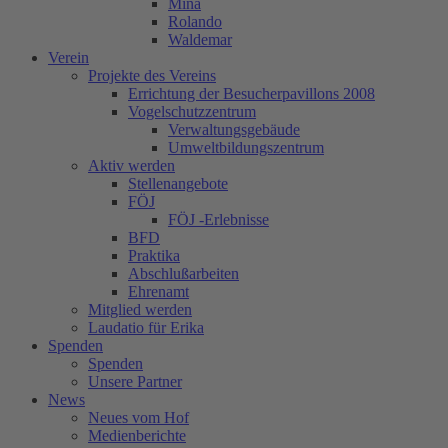
Mina
Rolando
Waldemar
Verein
Projekte des Vereins
Errichtung der Besucherpavillons 2008
Vogelschutzzentrum
Verwaltungsgebäude
Umweltbildungszentrum
Aktiv werden
Stellenangebote
FÖJ
FÖJ -Erlebnisse
BFD
Praktika
Abschlußarbeiten
Ehrenamt
Mitglied werden
Laudatio für Erika
Spenden
Spenden
Unsere Partner
News
Neues vom Hof
Medienberichte