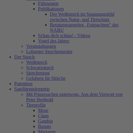
Führungen
Publikationen
Der Weißstorch im Spannungsfeld
zwischen Natur- und Tierschutz
Beratungsangebot „Fairpachten“ des
NABU
Schau dich schlau! - Videos
Vogel des Jahres
Veranstaltungen
Loburger Storchennester
Der Storch
Weißstorch
Schwarzstorch
Storchenzug
Gefahren für Störche
Patentiere
Satellitentelemetrie
Mit Prinzesschen unterwegs. Aus dem Vorwort von
Peter Berthold
Tierprofile
Mose
Claus
Gambia
Basuto
Marianne