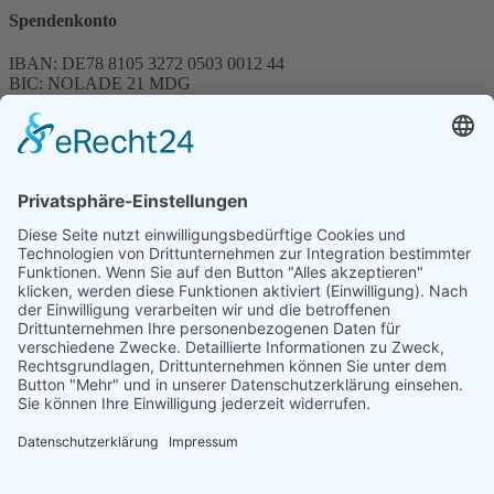
Spendenkonto
IBAN: DE78 8105 3272 0503 0012 44
BIC: NOLADE 21 MDG
Sparkasse MagdeBurg
Spenden können steuerlich abgesetzt werden
Förderung
© 1987 – 2025
Storchenhof Loburg e.V.
Alle Rechte vorbehalten.
Cookie-Einstellungen
Navigation überspringen
Impressum
Haftungsausschluss
Widerrufsrecht
Datenschutz