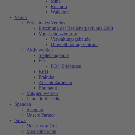
Mina
Rolando
Waldemar
Verein
Projekte des Vereins
Errichtung der Besucherpavillons 2008
Vogelschutzzentrum
Verwaltungsgebäude
Umweltbildungszentrum
Aktiv werden
Stellenangebote
FÖJ
FÖJ -Erlebnisse
BFD
Praktika
Abschlußarbeiten
Ehrenamt
Mitglied werden
Laudatio für Erika
Spenden
Spenden
Unsere Partner
News
Neues vom Hof
Medienberichte