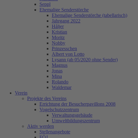
Seppl
Ehemalige Senderstörche
Ehemalige Senderstörche (tabellarisch)
Jahrgang 2022
Håljer
Kristian
Moritz
Nobby
Prinzesschen
Albert von Lotto
Lysann (ab 05/2020 ohne Sender)
Magnus
Jonas
Mina
Rolando
Waldemar
Verein
Projekte des Vereins
Errichtung der Besucherpavillons 2008
Vogelschutzzentrum
Verwaltungsgebäude
Umweltbildungszentrum
Aktiv werden
Stellenangebote
FÖJ