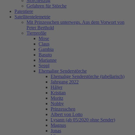
Storchenzug
Gefahren für Störche
Patentiere
Satellitentelemetrie
Mit Prinzesschen unterwegs. Aus dem Vorwort von
Peter Berthold
Tierprofile
Mose
Claus
Gambia
Basuto
Marianne
Seppl
Ehemalige Senderstörche
Ehemalige Senderstörche (tabellarisch)
Jahrgang 2022
Håljer
Kristian
Moritz
Nobby
Prinzesschen
Albert von Lotto
Lysann (ab 05/2020 ohne Sender)
Magnus
Jonas