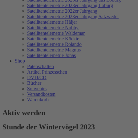
Satellitentelemetrie 2023er Jahrgang Loburg
Satellitentelemetrie 2022er Jahrgang
Satellitentelemetrie 2023er Jahrgang Salzwedel
Satellitentelemetrie Håljer
Satellitentelemetrie Nobby
Satellitentelemetrie Waldemar
Satellitentelemetrie Köckte
Satellitentelemetrie Rolando
Satellitentelemetrie Magnus
Satellitentelemetrie Jonas
Shop
Patenschaften
Artikel Prinzesschen
DVD/CD
Bücher
Souvenirs
Versandkosten
Warenkorb
Aktiv werden
Stunde der Wintervögel 2023