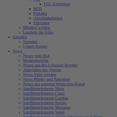
FÖJ -Erlebnisse
BFD
Praktika
Abschlußarbeiten
Ehrenamt
Mitglied werden
Laudatio für Erika
Spenden
Spenden
Unsere Partner
News
Neues vom Hof
Medienberichte
Neues aus den Loburger Horsten
Aktivitäten des Vereins
News Aktiv werden
News Pflege- und Patentiere
Neues aus unserem WhatsApp-Kanal
Satellitentelemetrie Mose
Satellitentelemetrie Claus
Satellitentelemetrie Gambia
Satellitentelemetrie Basuto
Satellitentelemetrie Marianne
Satellitentelemetrie Seppl
Satellitentelemetrie 2025er Jahrgang aus Loburg