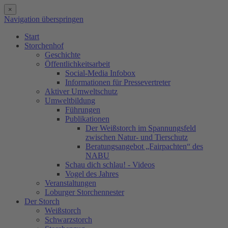
×
Navigation überspringen
Start
Storchenhof
Geschichte
Öffentlichkeitsarbeit
Social-Media Infobox
Informationen für Pressevertreter
Aktiver Umweltschutz
Umweltbildung
Führungen
Publikationen
Der Weißstorch im Spannungsfeld
zwischen Natur- und Tierschutz
Beratungsangebot „Fairpachten“ des
NABU
Schau dich schlau! - Videos
Vogel des Jahres
Veranstaltungen
Loburger Storchennester
Der Storch
Weißstorch
Schwarzstorch