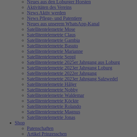
Neues aus den Loburger Horsten
Aktivitäten des Vereins
News Aktiv werden
News Pflege- und Patentiere
Neues aus unserem WhatsApp-Kanal
Satellitentelemetrie Mose
Satellitentelemetrie Claus
Satellitentelemetrie Gambia
Satellitentelemetrie Basuto
Satellitentelemetrie Marianne
Satellitentelemetrie Seppl
Satellitentelemetrie 2025er Jahrgang aus Loburg
Satellitentelemetrie 2023er Jahrgang Loburg
Satellitentelemetrie 2022er Jahrgang
Satellitentelemetrie 2023er Jahrgang Salzwedel
Satellitentelemetrie Håljer
Satellitentelemetrie Nobby
Satellitentelemetrie Waldemar
Satellitentelemetrie Köckte
Satellitentelemetrie Rolando
Satellitentelemetrie Magnus
Satellitentelemetrie Jonas
Shop
Patenschaften
Artikel Prinzesschen