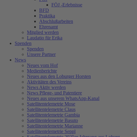
FÖJ -Erlebnisse
BFD
Praktika
Abschlußarbeiten
Ehrenamt
Mitglied werden
Laudatio für Erika
Spenden
Spenden
Unsere Partner
News
Neues vom Hof
Medienberichte
Neues aus den Loburger Horsten
Aktivitäten des Vereins
News Aktiv werden
News Pflege- und Patentiere
Neues aus unserem WhatsApp-Kanal
Satellitentelemetrie Mose
Satellitentelemetrie Claus
Satellitentelemetrie Gambia
Satellitentelemetrie Basuto
Satellitentelemetrie Marianne
Satellitentelemetrie Seppl
Satellitentelemetrie 2025er Jahrgang aus Loburg