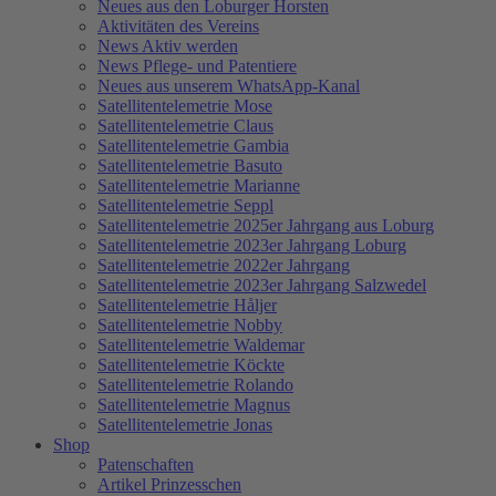
Neues aus den Loburger Horsten
Aktivitäten des Vereins
News Aktiv werden
News Pflege- und Patentiere
Neues aus unserem WhatsApp-Kanal
Satellitentelemetrie Mose
Satellitentelemetrie Claus
Satellitentelemetrie Gambia
Satellitentelemetrie Basuto
Satellitentelemetrie Marianne
Satellitentelemetrie Seppl
Satellitentelemetrie 2025er Jahrgang aus Loburg
Satellitentelemetrie 2023er Jahrgang Loburg
Satellitentelemetrie 2022er Jahrgang
Satellitentelemetrie 2023er Jahrgang Salzwedel
Satellitentelemetrie Håljer
Satellitentelemetrie Nobby
Satellitentelemetrie Waldemar
Satellitentelemetrie Köckte
Satellitentelemetrie Rolando
Satellitentelemetrie Magnus
Satellitentelemetrie Jonas
Shop
Patenschaften
Artikel Prinzesschen