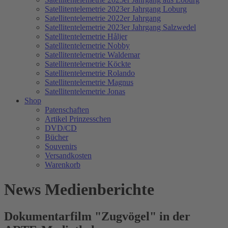
Satellitentelemetrie 2023er Jahrgang Loburg
Satellitentelemetrie 2022er Jahrgang
Satellitentelemetrie 2023er Jahrgang Salzwedel
Satellitentelemetrie Håljer
Satellitentelemetrie Nobby
Satellitentelemetrie Waldemar
Satellitentelemetrie Köckte
Satellitentelemetrie Rolando
Satellitentelemetrie Magnus
Satellitentelemetrie Jonas
Shop
Patenschaften
Artikel Prinzesschen
DVD/CD
Bücher
Souvenirs
Versandkosten
Warenkorb
News Medienberichte
Dokumentarfilm "Zugvögel" in der