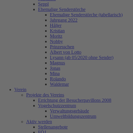
Seppl
Ehemalige Senderstörche
Ehemalige Senderstörche (tabellarisch)
Jahrgang 2022
Håljer
Kristian
Moritz
Nobby
Prinzesschen
Albert von Lotto
Lysann (ab 05/2020 ohne Sender)
Magnus
Jonas
Mina
Rolando
Waldemar
Verein
Projekte des Vereins
Errichtung der Besucherpavillons 2008
Vogelschutzzentrum
Verwaltungsgebäude
Umweltbildungszentrum
Aktiv werden
Stellenangebote
FÖJ