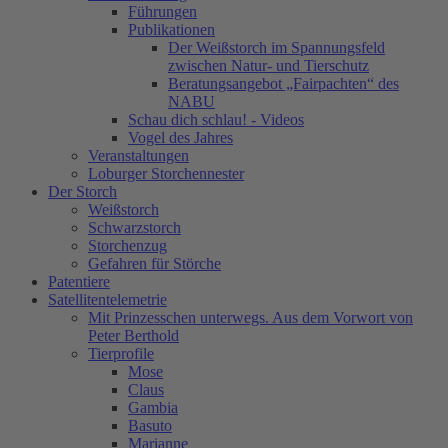
Führungen
Publikationen
Der Weißstorch im Spannungsfeld
zwischen Natur- und Tierschutz
Beratungsangebot „Fairpachten“ des
NABU
Schau dich schlau! - Videos
Vogel des Jahres
Veranstaltungen
Loburger Storchennester
Der Storch
Weißstorch
Schwarzstorch
Storchenzug
Gefahren für Störche
Patentiere
Satellitentelemetrie
Mit Prinzesschen unterwegs. Aus dem Vorwort von
Peter Berthold
Tierprofile
Mose
Claus
Gambia
Basuto
Marianne