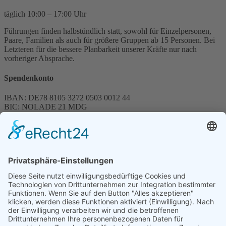
täglich 10:00 – 17:00 Uhr
Führungen finden halbstündlich statt, sowohl für Einzelpersonen,
Paare, Familien als auch für größere Gruppen ab 15 Personen. Bei
Letzteren für die bessere Planbarkeit unserer Kräfte nur nach
vorheriger Absprache.
Spendenkonto
IBAN: DE78 8105 3272 0503 0012 44
BIC: NOLADE 21 MDG
Sparkasse MagdeBurg
Spenden können steuerlich abgesetzt werden
Förderung
© 1987 – 2025
Storchenhof Loburg e.V.
Alle Rechte vorbehalten.