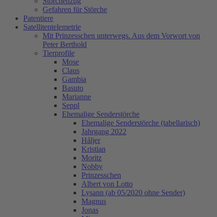
Storchenzug
Gefahren für Störche
Patentiere
Satellitentelemetrie
Mit Prinzesschen unterwegs. Aus dem Vorwort von
Peter Berthold
Tierprofile
Mose
Claus
Gambia
Basuto
Marianne
Seppl
Ehemalige Senderstörche
Ehemalige Senderstörche (tabellarisch)
Jahrgang 2022
Håljer
Kristian
Moritz
Nobby
Prinzesschen
Albert von Lotto
Lysann (ab 05/2020 ohne Sender)
Magnus
Jonas