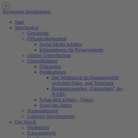
×
Navigation überspringen
Start
Storchenhof
Geschichte
Öffentlichkeitsarbeit
Social-Media Infobox
Informationen für Pressevertreter
Aktiver Umweltschutz
Umweltbildung
Führungen
Publikationen
Der Weißstorch im Spannungsfeld
zwischen Natur- und Tierschutz
Beratungsangebot „Fairpachten“ des
NABU
Schau dich schlau! - Videos
Vogel des Jahres
Veranstaltungen
Loburger Storchennester
Der Storch
Weißstorch
Schwarzstorch