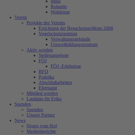
Mina
Rolando
Waldemar
Verein
Projekte des Vereins
Errichtung der Besucherpavillons 2008
Vogelschutzzentrum
Verwaltungsgebäude
Umweltbildungszentrum
Aktiv werden
Stellenangebote
FÖJ
FÖJ -Erlebnisse
BFD
Praktika
Abschlußarbeiten
Ehrenamt
Mitglied werden
Laudatio für Erika
Spenden
Spenden
Unsere Partner
News
Neues vom Hof
Medienberichte