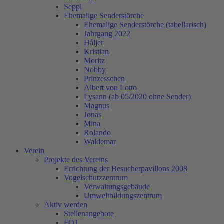
Seppl
Ehemalige Senderstörche
Ehemalige Senderstörche (tabellarisch)
Jahrgang 2022
Håljer
Kristian
Moritz
Nobby
Prinzesschen
Albert von Lotto
Lysann (ab 05/2020 ohne Sender)
Magnus
Jonas
Mina
Rolando
Waldemar
Verein
Projekte des Vereins
Errichtung der Besucherpavillons 2008
Vogelschutzzentrum
Verwaltungsgebäude
Umweltbildungszentrum
Aktiv werden
Stellenangebote
FÖJ