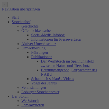
×
Navigation überspringen
Start
Storchenhof
Geschichte
Öffentlichkeitsarbeit
Social-Media Infobox
Informationen für Pressevertreter
Aktiver Umweltschutz
Umweltbildung
Führungen
Publikationen
Der Weißstorch im Spannungsfeld
zwischen Natur- und Tierschutz
Beratungsangebot „Fairpachten“ des
NABU
Schau dich schlau! - Videos
Vogel des Jahres
Veranstaltungen
Loburger Storchennester
Der Storch
Weißstorch
Schwarzstorch