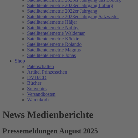
Satellitentelemetrie 2023er Jahrgang Loburg
Satellitentelemetrie 2022er Jahrgang
Satellitentelemetrie 2023er Jahrgang Salzwedel
Satellitentelemetrie Håljer
Satellitentelemetrie Nobby
Satellitentelemetrie Waldemar
Satellitentelemetrie Köckte
Satellitentelemetrie Rolando
Satellitentelemetrie Magnus
Satellitentelemetrie Jonas
Shop
Patenschaften
Artikel Prinzesschen
DVD/CD
Bücher
Souvenirs
Versandkosten
Warenkorb
News Medienberichte
Pressemeldungen August 2025