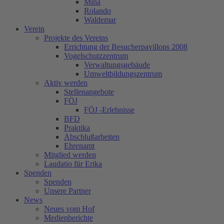
Mina
Rolando
Waldemar
Verein
Projekte des Vereins
Errichtung der Besucherpavillons 2008
Vogelschutzzentrum
Verwaltungsgebäude
Umweltbildungszentrum
Aktiv werden
Stellenangebote
FÖJ
FÖJ -Erlebnisse
BFD
Praktika
Abschlußarbeiten
Ehrenamt
Mitglied werden
Laudatio für Erika
Spenden
Spenden
Unsere Partner
News
Neues vom Hof
Medienberichte