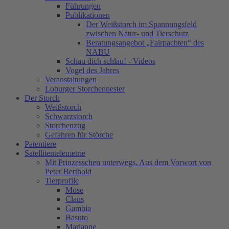
Führungen
Publikationen
Der Weißstorch im Spannungsfeld
zwischen Natur- und Tierschutz
Beratungsangebot „Fairpachten“ des
NABU
Schau dich schlau! - Videos
Vogel des Jahres
Veranstaltungen
Loburger Storchennester
Der Storch
Weißstorch
Schwarzstorch
Storchenzug
Gefahren für Störche
Patentiere
Satellitentelemetrie
Mit Prinzesschen unterwegs. Aus dem Vorwort von
Peter Berthold
Tierprofile
Mose
Claus
Gambia
Basuto
Marianne