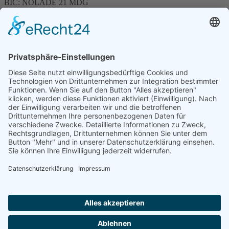
BIC: NOLADE 21 MDG
Sparkasse MagdeBurg
Spenden können steuerlich abgesetzt werden
Förderung
© 1987 – 2025
Storchenhof Loburg e.V.
Alle Rechte vorbehalten.
Cookie-Einstellungen
Navigation überspringen
Impressum
Haftungsausschluss
Widerrufsrecht
Datenschutz
Facebook
Instagram
Whatsapp