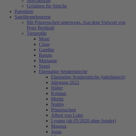
Storchenzug
Gefahren für Störche
Patentiere
Satellitentelemetrie
Mit Prinzesschen unterwegs. Aus dem Vorwort von
Peter Berthold
Tierprofile
Mose
Claus
Gambia
Basuto
Marianne
Seppl
Ehemalige Senderstörche
Ehemalige Senderstörche (tabellarisch)
Jahrgang 2022
Håljer
Kristian
Moritz
Nobby
Prinzesschen
Albert von Lotto
Lysann (ab 05/2020 ohne Sender)
Magnus
Jonas