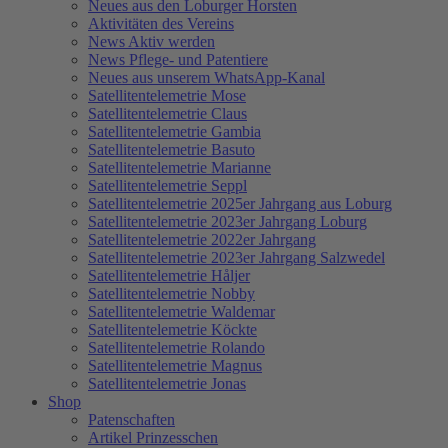
Neues aus den Loburger Horsten
Aktivitäten des Vereins
News Aktiv werden
News Pflege- und Patentiere
Neues aus unserem WhatsApp-Kanal
Satellitentelemetrie Mose
Satellitentelemetrie Claus
Satellitentelemetrie Gambia
Satellitentelemetrie Basuto
Satellitentelemetrie Marianne
Satellitentelemetrie Seppl
Satellitentelemetrie 2025er Jahrgang aus Loburg
Satellitentelemetrie 2023er Jahrgang Loburg
Satellitentelemetrie 2022er Jahrgang
Satellitentelemetrie 2023er Jahrgang Salzwedel
Satellitentelemetrie Håljer
Satellitentelemetrie Nobby
Satellitentelemetrie Waldemar
Satellitentelemetrie Köckte
Satellitentelemetrie Rolando
Satellitentelemetrie Magnus
Satellitentelemetrie Jonas
Shop
Patenschaften
Artikel Prinzesschen