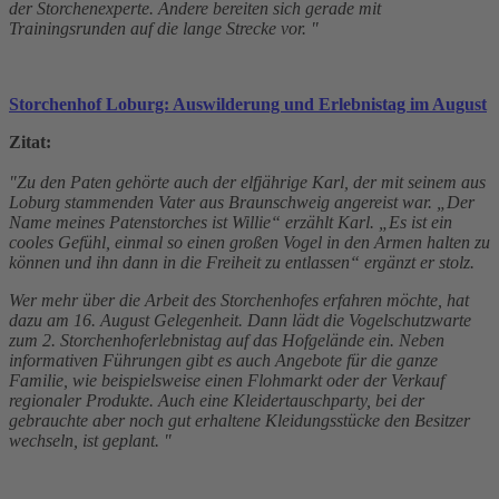
der Storchenexperte. Andere bereiten sich gerade mit
Trainingsrunden auf die lange Strecke vor. "
Storchenhof Loburg: Auswilderung und Erlebnistag im August
Zitat:
"Zu den Paten gehörte auch der elfjährige Karl, der mit seinem aus
Loburg stammenden Vater aus Braunschweig angereist war. „Der
Name meines Patenstorches ist Willie“ erzählt Karl. „Es ist ein
cooles Gefühl, einmal so einen großen Vogel in den Armen halten zu
können und ihn dann in die Freiheit zu entlassen“ ergänzt er stolz.
Wer mehr über die Arbeit des Storchenhofes erfahren möchte, hat
dazu am 16. August Gelegenheit. Dann lädt die Vogelschutzwarte
zum 2. Storchenhoferlebnistag auf das Hofgelände ein. Neben
informativen Führungen gibt es auch Angebote für die ganze
Familie, wie beispielsweise einen Flohmarkt oder der Verkauf
regionaler Produkte. Auch eine Kleidertauschparty, bei der
gebrauchte aber noch gut erhaltene Kleidungsstücke den Besitzer
wechseln, ist geplant. "