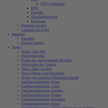
FÖJ -Erlebnisse
BFD
Praktika
Abschlußarbeiten
Ehrenamt
Mitglied werden
Laudatio für Erika
Spenden
Spenden
Unsere Partner
News
Neues vom Hof
Medienberichte
Neues aus den Loburger Horsten
Aktivitäten des Vereins
News Aktiv werden
News Pflege- und Patentiere
Neues aus unserem WhatsApp-Kanal
Satellitentelemetrie Mose
Satellitentelemetrie Claus
Satellitentelemetrie Gambia
Satellitentelemetrie Basuto
Satellitentelemetrie Marianne
Satellitentelemetrie Seppl
Satellitentelemetrie 2025er Jahrgang aus Loburg