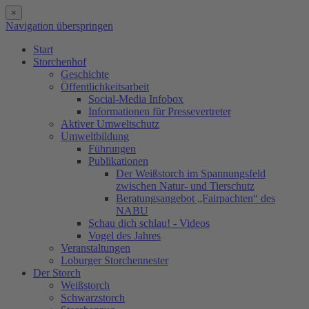
×
Navigation überspringen
Start
Storchenhof
Geschichte
Öffentlichkeitsarbeit
Social-Media Infobox
Informationen für Pressevertreter
Aktiver Umweltschutz
Umweltbildung
Führungen
Publikationen
Der Weißstorch im Spannungsfeld
zwischen Natur- und Tierschutz
Beratungsangebot „Fairpachten“ des
NABU
Schau dich schlau! - Videos
Vogel des Jahres
Veranstaltungen
Loburger Storchennester
Der Storch
Weißstorch
Schwarzstorch