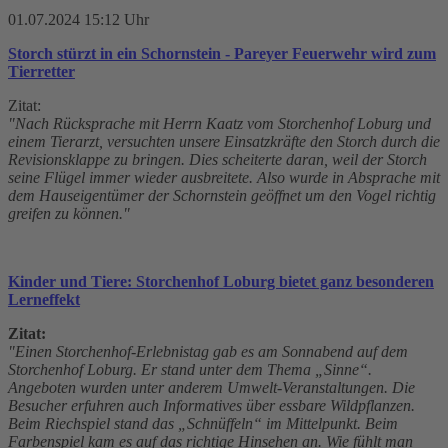
01.07.2024 15:12 Uhr
Storch stürzt in ein Schornstein - Pareyer Feuerwehr wird zum
Tierretter
Zitat:
"Nach Rücksprache mit Herrn Kaatz vom Storchenhof Loburg und
einem Tierarzt, versuchten unsere Einsatzkräfte den Storch durch die
Revisionsklappe zu bringen. Dies scheiterte daran, weil der Storch
seine Flügel immer wieder ausbreitete. Also wurde in Absprache mit
dem Hauseigentümer der Schornstein geöffnet um den Vogel richtig
greifen zu können."
Kinder und Tiere: Storchenhof Loburg bietet ganz besonderen
Lerneffekt
Zitat:
"Einen Storchenhof-Erlebnistag gab es am Sonnabend auf dem
Storchenhof Loburg. Er stand unter dem Thema „Sinne“.
Angeboten wurden unter anderem Umwelt-Veranstaltungen. Die
Besucher erfuhren auch Informatives über essbare Wildpflanzen.
Beim Riechspiel stand das „Schnüffeln“ im Mittelpunkt. Beim
Farbenspiel kam es auf das richtige Hinsehen an. Wie fühlt man