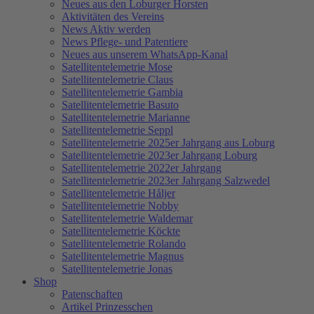
Neues aus den Loburger Horsten
Aktivitäten des Vereins
News Aktiv werden
News Pflege- und Patentiere
Neues aus unserem WhatsApp-Kanal
Satellitentelemetrie Mose
Satellitentelemetrie Claus
Satellitentelemetrie Gambia
Satellitentelemetrie Basuto
Satellitentelemetrie Marianne
Satellitentelemetrie Seppl
Satellitentelemetrie 2025er Jahrgang aus Loburg
Satellitentelemetrie 2023er Jahrgang Loburg
Satellitentelemetrie 2022er Jahrgang
Satellitentelemetrie 2023er Jahrgang Salzwedel
Satellitentelemetrie Håljer
Satellitentelemetrie Nobby
Satellitentelemetrie Waldemar
Satellitentelemetrie Köckte
Satellitentelemetrie Rolando
Satellitentelemetrie Magnus
Satellitentelemetrie Jonas
Shop
Patenschaften
Artikel Prinzesschen