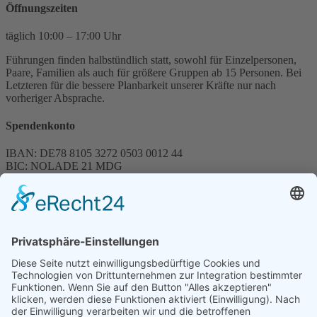
Öffnungszeiten
täglich 10:00 – 17:00 Uhr
Führungen finden halbstündlich statt, sowohl für Einzelpersonen,
Paare, Familien als auch für größere Gruppen ab 15 Personen. Bei
Letzteren für die bessere Planbarkeit unserer Kräfte nur nach
vorheriger Absprache.
Spendenkonto
IBAN: DE78 8105 3272 0503 0012 44
BIC: NOLADE 21 MDG
Sparkasse MagdeBurg
Spenden können steuerlich abgesetzt werden
Förderung
© 1987 – 2025
Storchenhof Loburg e.V.