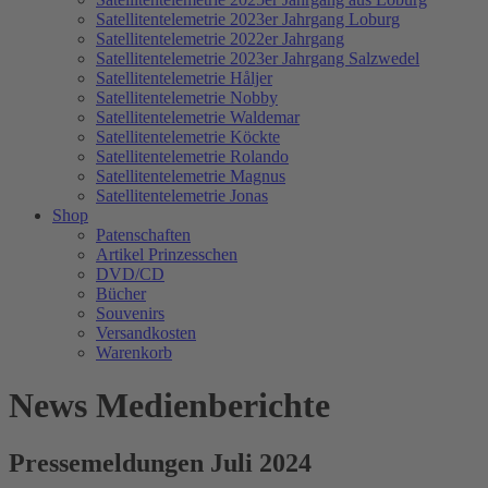
Satellitentelemetrie 2023er Jahrgang Loburg
Satellitentelemetrie 2022er Jahrgang
Satellitentelemetrie 2023er Jahrgang Salzwedel
Satellitentelemetrie Håljer
Satellitentelemetrie Nobby
Satellitentelemetrie Waldemar
Satellitentelemetrie Köckte
Satellitentelemetrie Rolando
Satellitentelemetrie Magnus
Satellitentelemetrie Jonas
Shop
Patenschaften
Artikel Prinzesschen
DVD/CD
Bücher
Souvenirs
Versandkosten
Warenkorb
News Medienberichte
Pressemeldungen Juli 2024