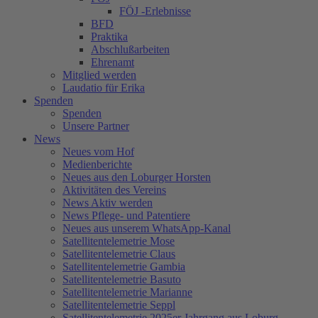
FÖJ -Erlebnisse
BFD
Praktika
Abschlußarbeiten
Ehrenamt
Mitglied werden
Laudatio für Erika
Spenden
Spenden
Unsere Partner
News
Neues vom Hof
Medienberichte
Neues aus den Loburger Horsten
Aktivitäten des Vereins
News Aktiv werden
News Pflege- und Patentiere
Neues aus unserem WhatsApp-Kanal
Satellitentelemetrie Mose
Satellitentelemetrie Claus
Satellitentelemetrie Gambia
Satellitentelemetrie Basuto
Satellitentelemetrie Marianne
Satellitentelemetrie Seppl
Satellitentelemetrie 2025er Jahrgang aus Loburg