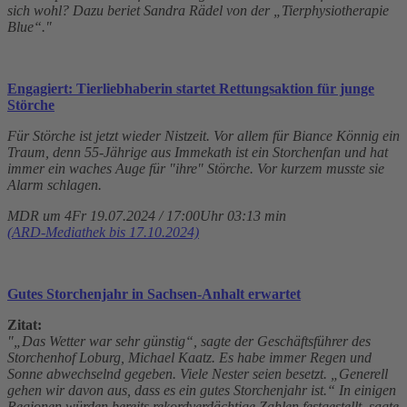
sich wohl? Dazu beriet Sandra Rädel von der „Tierphysiotherapie
Blue“."
Engagiert: Tierliebhaberin startet Rettungsaktion für junge
Störche
Für Störche ist jetzt wieder Nistzeit. Vor allem für Biance Könnig ein
Traum, denn 55-Jährige aus Immekath ist ein Storchenfan und hat
immer ein waches Auge für "ihre" Störche. Vor kurzem musste sie
Alarm schlagen.
MDR um 4Fr 19.07.2024 / 17:00Uhr 03:13 min
(ARD-Mediathek bis 17.10.2024)
Gutes Storchenjahr in Sachsen-Anhalt erwartet
Zitat:
"„Das Wetter war sehr günstig“, sagte der Geschäftsführer des
Storchenhof Loburg, Michael Kaatz. Es habe immer Regen und
Sonne abwechselnd gegeben. Viele Nester seien besetzt. „Generell
gehen wir davon aus, dass es ein gutes Storchenjahr ist.“ In einigen
Regionen würden bereits rekordverdächtige Zahlen festgestellt, sagte