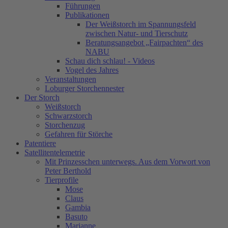
Führungen
Publikationen
Der Weißstorch im Spannungsfeld
zwischen Natur- und Tierschutz
Beratungsangebot „Fairpachten“ des
NABU
Schau dich schlau! - Videos
Vogel des Jahres
Veranstaltungen
Loburger Storchennester
Der Storch
Weißstorch
Schwarzstorch
Storchenzug
Gefahren für Störche
Patentiere
Satellitentelemetrie
Mit Prinzesschen unterwegs. Aus dem Vorwort von
Peter Berthold
Tierprofile
Mose
Claus
Gambia
Basuto
Marianne