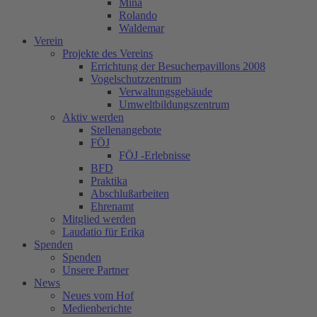
Mina
Rolando
Waldemar
Verein
Projekte des Vereins
Errichtung der Besucherpavillons 2008
Vogelschutzzentrum
Verwaltungsgebäude
Umweltbildungszentrum
Aktiv werden
Stellenangebote
FÖJ
FÖJ -Erlebnisse
BFD
Praktika
Abschlußarbeiten
Ehrenamt
Mitglied werden
Laudatio für Erika
Spenden
Spenden
Unsere Partner
News
Neues vom Hof
Medienberichte