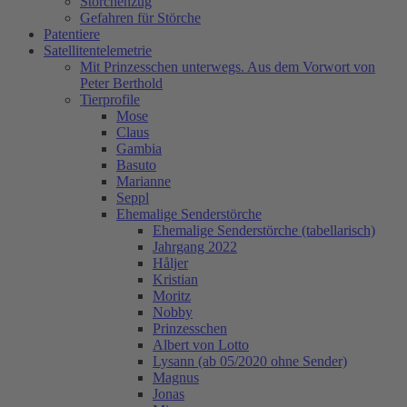
Storchenzug
Gefahren für Störche
Patentiere
Satellitentelemetrie
Mit Prinzesschen unterwegs. Aus dem Vorwort von
Peter Berthold
Tierprofile
Mose
Claus
Gambia
Basuto
Marianne
Seppl
Ehemalige Senderstörche
Ehemalige Senderstörche (tabellarisch)
Jahrgang 2022
Håljer
Kristian
Moritz
Nobby
Prinzesschen
Albert von Lotto
Lysann (ab 05/2020 ohne Sender)
Magnus
Jonas