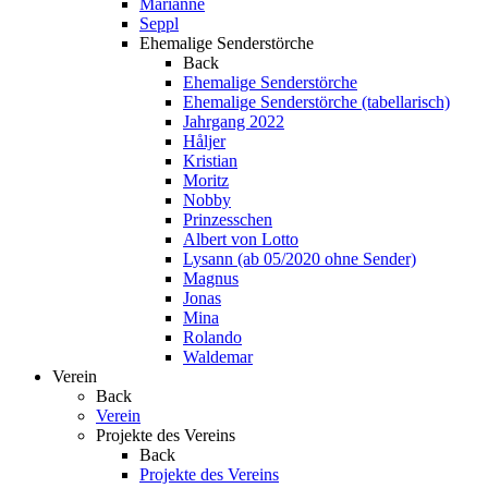
Marianne
Seppl
Ehemalige Senderstörche
Back
Ehemalige Senderstörche
Ehemalige Senderstörche (tabellarisch)
Jahrgang 2022
Håljer
Kristian
Moritz
Nobby
Prinzesschen
Albert von Lotto
Lysann (ab 05/2020 ohne Sender)
Magnus
Jonas
Mina
Rolando
Waldemar
Verein
Back
Verein
Projekte des Vereins
Back
Projekte des Vereins