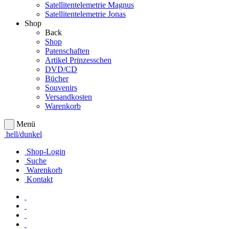
Satellitentelemetrie Magnus
Satellitentelemetrie Jonas
Shop
Back
Shop
Patenschaften
Artikel Prinzesschen
DVD/CD
Bücher
Souvenirs
Versandkosten
Warenkorb
Menü
hell/dunkel
Shop-Login
Suche
Warenkorb
Kontakt