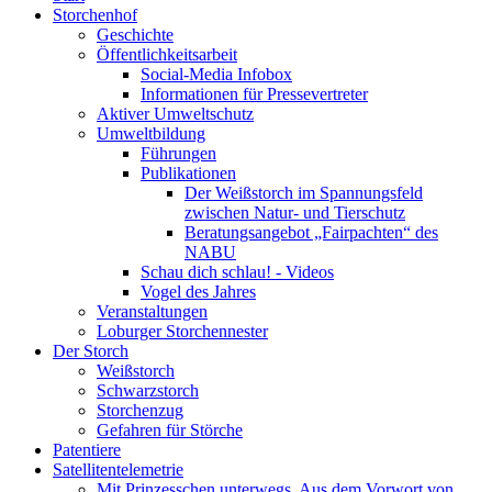
Storchenhof
Geschichte
Öffentlichkeitsarbeit
Social-Media Infobox
Informationen für Pressevertreter
Aktiver Umweltschutz
Umweltbildung
Führungen
Publikationen
Der Weißstorch im Spannungsfeld
zwischen Natur- und Tierschutz
Beratungsangebot „Fairpachten“ des
NABU
Schau dich schlau! - Videos
Vogel des Jahres
Veranstaltungen
Loburger Storchennester
Der Storch
Weißstorch
Schwarzstorch
Storchenzug
Gefahren für Störche
Patentiere
Satellitentelemetrie
Mit Prinzesschen unterwegs. Aus dem Vorwort von