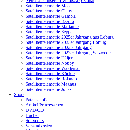
Neues aus unserem WhatsApp-Kanal
Satellitentelemetrie Mose
Satellitentelemetrie Claus
Satellitentelemetrie Gambia
Satellitentelemetrie Basuto
Satellitentelemetrie Marianne
Satellitentelemetrie Seppl
Satellitentelemetrie 2025er Jahrgang aus Loburg
Satellitentelemetrie 2023er Jahrgang Loburg
Satellitentelemetrie 2022er Jahrgang
Satellitentelemetrie 2023er Jahrgang Salzwedel
Satellitentelemetrie Håljer
Satellitentelemetrie Nobby
Satellitentelemetrie Waldemar
Satellitentelemetrie Köckte
Satellitentelemetrie Rolando
Satellitentelemetrie Magnus
Satellitentelemetrie Jonas
Shop
Patenschaften
Artikel Prinzesschen
DVD/CD
Bücher
Souvenirs
Versandkosten