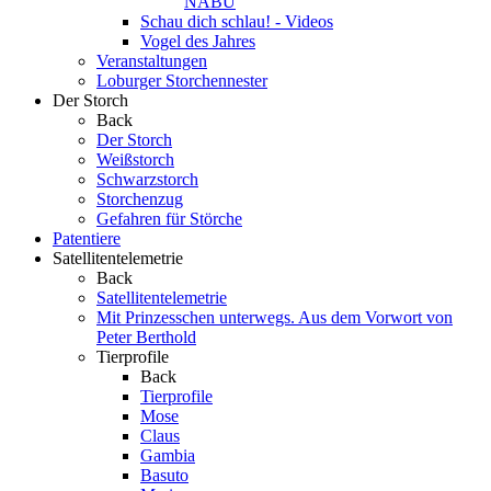
NABU
Schau dich schlau! - Videos
Vogel des Jahres
Veranstaltungen
Loburger Storchennester
Der Storch
Back
Der Storch
Weißstorch
Schwarzstorch
Storchenzug
Gefahren für Störche
Patentiere
Satellitentelemetrie
Back
Satellitentelemetrie
Mit Prinzesschen unterwegs. Aus dem Vorwort von
Peter Berthold
Tierprofile
Back
Tierprofile
Mose
Claus
Gambia
Basuto