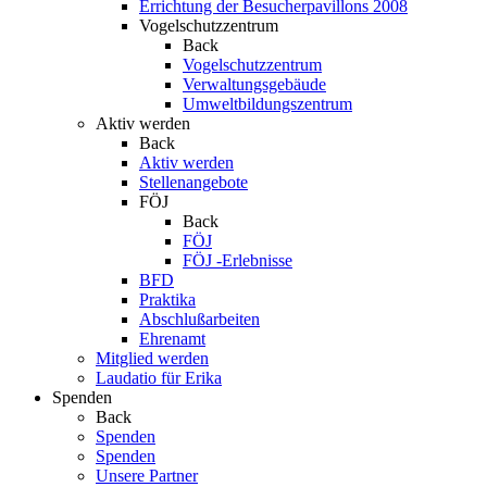
Errichtung der Besucherpavillons 2008
Vogelschutzzentrum
Back
Vogelschutzzentrum
Verwaltungsgebäude
Umweltbildungszentrum
Aktiv werden
Back
Aktiv werden
Stellenangebote
FÖJ
Back
FÖJ
FÖJ -Erlebnisse
BFD
Praktika
Abschlußarbeiten
Ehrenamt
Mitglied werden
Laudatio für Erika
Spenden
Back
Spenden
Spenden
Unsere Partner