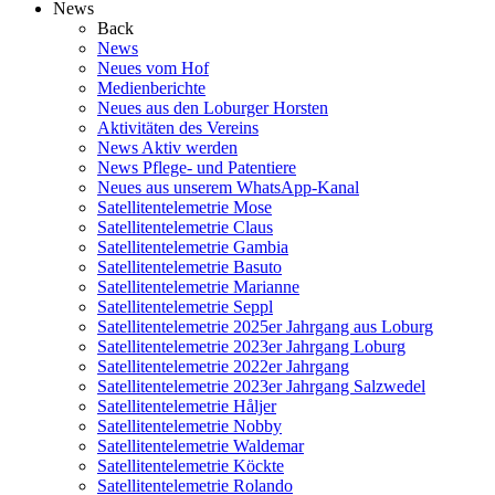
News
Back
News
Neues vom Hof
Medienberichte
Neues aus den Loburger Horsten
Aktivitäten des Vereins
News Aktiv werden
News Pflege- und Patentiere
Neues aus unserem WhatsApp-Kanal
Satellitentelemetrie Mose
Satellitentelemetrie Claus
Satellitentelemetrie Gambia
Satellitentelemetrie Basuto
Satellitentelemetrie Marianne
Satellitentelemetrie Seppl
Satellitentelemetrie 2025er Jahrgang aus Loburg
Satellitentelemetrie 2023er Jahrgang Loburg
Satellitentelemetrie 2022er Jahrgang
Satellitentelemetrie 2023er Jahrgang Salzwedel
Satellitentelemetrie Håljer
Satellitentelemetrie Nobby
Satellitentelemetrie Waldemar
Satellitentelemetrie Köckte
Satellitentelemetrie Rolando