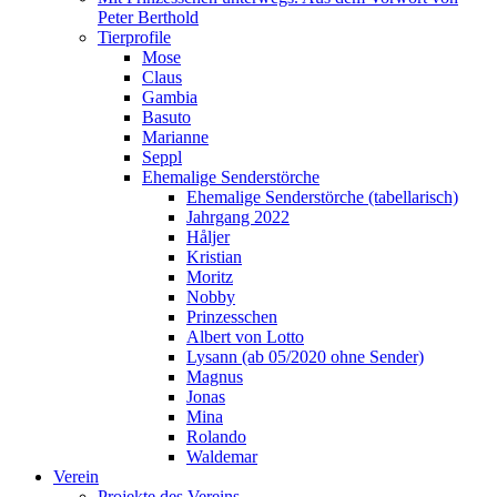
Peter Berthold
Tierprofile
Mose
Claus
Gambia
Basuto
Marianne
Seppl
Ehemalige Senderstörche
Ehemalige Senderstörche (tabellarisch)
Jahrgang 2022
Håljer
Kristian
Moritz
Nobby
Prinzesschen
Albert von Lotto
Lysann (ab 05/2020 ohne Sender)
Magnus
Jonas
Mina
Rolando
Waldemar
Verein
Projekte des Vereins