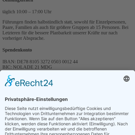
täglich 10:00 – 17:00 Uhr
Führungen finden halbstündlich statt, sowohl für Einzelpersonen,
Paare, Familien als auch für größere Gruppen ab 15 Personen. Bei
Letzteren für die bessere Planbarkeit unserer Kräfte nur nach
vorheriger Absprache.
Spendenkonto
IBAN: DE78 8105 3272 0503 0012 44
BIC: NOLADE 21 MDG
Sparkasse MagdeBurg
Spenden können steuerlich abgesetzt werden
Förderung
© 1987 – 2025
Storchenhof Loburg e.V.