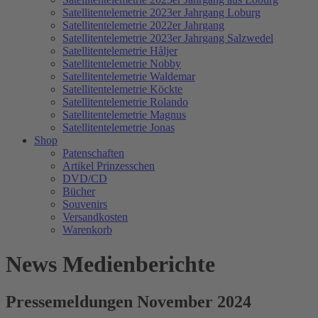
Satellitentelemetrie 2023er Jahrgang Loburg
Satellitentelemetrie 2022er Jahrgang
Satellitentelemetrie 2023er Jahrgang Salzwedel
Satellitentelemetrie Håljer
Satellitentelemetrie Nobby
Satellitentelemetrie Waldemar
Satellitentelemetrie Köckte
Satellitentelemetrie Rolando
Satellitentelemetrie Magnus
Satellitentelemetrie Jonas
Shop
Patenschaften
Artikel Prinzesschen
DVD/CD
Bücher
Souvenirs
Versandkosten
Warenkorb
News Medienberichte
Pressemeldungen November 2024