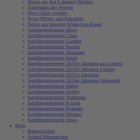
Neues aus den Loburger Horsten
Aktivitäten des Vereins
News Aktiv werden
News Pflege- und Patentiere
Neues aus unserem WhatsApp-Kanal
Satellitentelemetrie Mose
Satellitentelemetrie Claus
Satellitentelemetrie Gambia
Satellitentelemetrie Basuto
Satellitentelemetrie Marianne
Satellitentelemetrie Seppl
Satellitentelemetrie 2025er Jahrgang aus Loburg
Satellitentelemetrie 2023er Jahrgang Loburg
Satellitentelemetrie 2022er Jahrgang
Satellitentelemetrie 2023er Jahrgang Salzwedel
Satellitentelemetrie Håljer
Satellitentelemetrie Nobby
Satellitentelemetrie Waldemar
Satellitentelemetrie Köckte
Satellitentelemetrie Rolando
Satellitentelemetrie Magnus
Satellitentelemetrie Jonas
Shop
Patenschaften
Artikel Prinzesschen