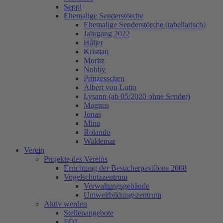
Seppl
Ehemalige Senderstörche
Ehemalige Senderstörche (tabellarisch)
Jahrgang 2022
Håljer
Kristian
Moritz
Nobby
Prinzesschen
Albert von Lotto
Lysann (ab 05/2020 ohne Sender)
Magnus
Jonas
Mina
Rolando
Waldemar
Verein
Projekte des Vereins
Errichtung der Besucherpavillons 2008
Vogelschutzzentrum
Verwaltungsgebäude
Umweltbildungszentrum
Aktiv werden
Stellenangebote
FÖJ