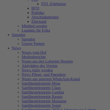
FÖJ -Erlebnisse
BFD
Praktika
Abschlußarbeiten
Ehrenamt
Mitglied werden
Laudatio für Erika
Spenden
Spenden
Unsere Partner
News
Neues vom Hof
Medienberichte
Neues aus den Loburger Horsten
Aktivitäten des Vereins
News Aktiv werden
News Pflege- und Patentiere
Neues aus unserem WhatsApp-Kanal
Satellitentelemetrie Mose
Satellitentelemetrie Claus
Satellitentelemetrie Gambia
Satellitentelemetrie Basuto
Satellitentelemetrie Marianne
Satellitentelemetrie Seppl
Satellitentelemetrie 2025er Jahrgang aus Loburg