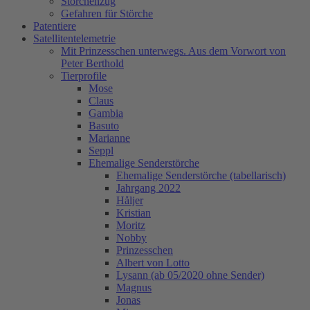
Storchenzug
Gefahren für Störche
Patentiere
Satellitentelemetrie
Mit Prinzesschen unterwegs. Aus dem Vorwort von
Peter Berthold
Tierprofile
Mose
Claus
Gambia
Basuto
Marianne
Seppl
Ehemalige Senderstörche
Ehemalige Senderstörche (tabellarisch)
Jahrgang 2022
Håljer
Kristian
Moritz
Nobby
Prinzesschen
Albert von Lotto
Lysann (ab 05/2020 ohne Sender)
Magnus
Jonas