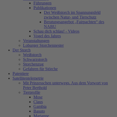
Führungen
Publikationen
Der Weißstorch im Spannungsfeld
zwischen Natur- und Tierschutz
Beratungsangebot „Fairpachten“ des
NABU
Schau dich schlau! - Videos
Vogel des Jahres
Veranstaltungen
Loburger Storchennester
Der Storch
Weißstorch
Schwarzstorch
Storchenzug
Gefahren für Störche
Patentiere
Satellitentelemetrie
Mit Prinzesschen unterwegs. Aus dem Vorwort von
Peter Berthold
Tierprofile
Mose
Claus
Gambia
Basuto
Marianne