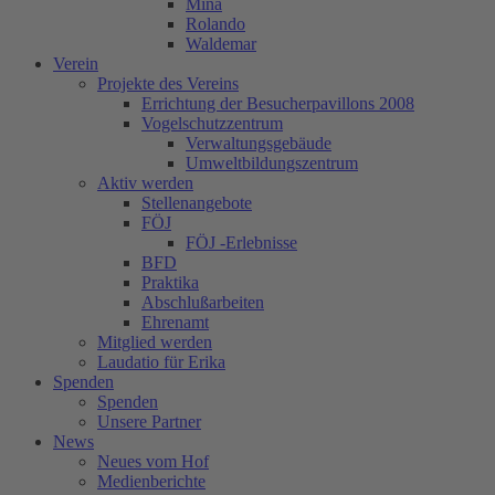
Mina
Rolando
Waldemar
Verein
Projekte des Vereins
Errichtung der Besucherpavillons 2008
Vogelschutzzentrum
Verwaltungsgebäude
Umweltbildungszentrum
Aktiv werden
Stellenangebote
FÖJ
FÖJ -Erlebnisse
BFD
Praktika
Abschlußarbeiten
Ehrenamt
Mitglied werden
Laudatio für Erika
Spenden
Spenden
Unsere Partner
News
Neues vom Hof
Medienberichte