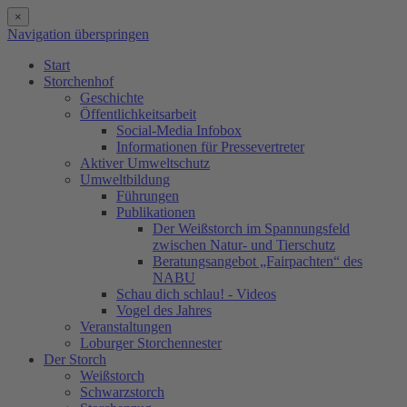
×
Navigation überspringen
Start
Storchenhof
Geschichte
Öffentlichkeitsarbeit
Social-Media Infobox
Informationen für Pressevertreter
Aktiver Umweltschutz
Umweltbildung
Führungen
Publikationen
Der Weißstorch im Spannungsfeld
zwischen Natur- und Tierschutz
Beratungsangebot „Fairpachten“ des
NABU
Schau dich schlau! - Videos
Vogel des Jahres
Veranstaltungen
Loburger Storchennester
Der Storch
Weißstorch
Schwarzstorch