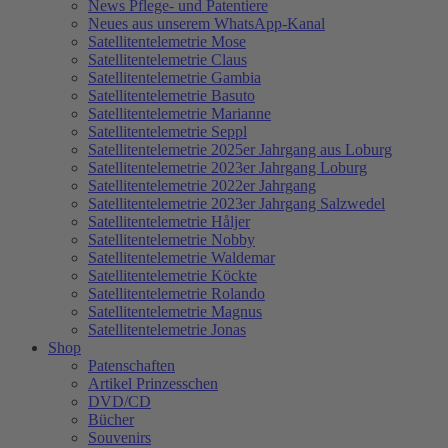
News Pflege- und Patentiere
Neues aus unserem WhatsApp-Kanal
Satellitentelemetrie Mose
Satellitentelemetrie Claus
Satellitentelemetrie Gambia
Satellitentelemetrie Basuto
Satellitentelemetrie Marianne
Satellitentelemetrie Seppl
Satellitentelemetrie 2025er Jahrgang aus Loburg
Satellitentelemetrie 2023er Jahrgang Loburg
Satellitentelemetrie 2022er Jahrgang
Satellitentelemetrie 2023er Jahrgang Salzwedel
Satellitentelemetrie Håljer
Satellitentelemetrie Nobby
Satellitentelemetrie Waldemar
Satellitentelemetrie Köckte
Satellitentelemetrie Rolando
Satellitentelemetrie Magnus
Satellitentelemetrie Jonas
Shop
Patenschaften
Artikel Prinzesschen
DVD/CD
Bücher
Souvenirs