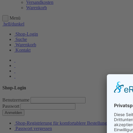
Versandkosten
Warenkorb
Menü
hell/dunkel
Shop-Login
Suche
Warenkorb
Kontakt
Shop-Login
Benutzername
Passwort
Anmelden
Shop-Registrierung für komfortablere Bestellungen
Passwort vergessen