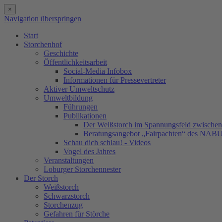
×
Navigation überspringen
Start
Storchenhof
Geschichte
Öffentlichkeitsarbeit
Social-Media Infobox
Informationen für Pressevertreter
Aktiver Umweltschutz
Umweltbildung
Führungen
Publikationen
Der Weißstorch im Spannungsfeld zwischen 
Beratungsangebot „Fairpachten“ des NAB
Schau dich schlau! - Videos
Vogel des Jahres
Veranstaltungen
Loburger Storchennester
Der Storch
Weißstorch
Schwarzstorch
Storchenzug
Gefahren für Störche