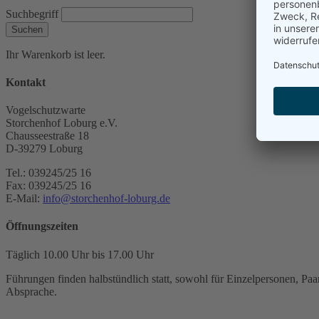
Suchbegriff
Suchen
Ihr Warenkorb ist leer.
Kontakt
Vogelschutzwarte
Storchenhof Loburg e.V.
Chausseestraße 18
D-39279 Loburg
Tel.: 039245/25 16
Fax: 039245/25 16
E-Mail:
info@storchenhof-loburg.de
Öffnungszeiten
Täglich 10.00 Uhr bis 17.00 Uhr
Führungen finden halbstündlich statt, sowohl für Einzelpersonen, Paar
Absprache.