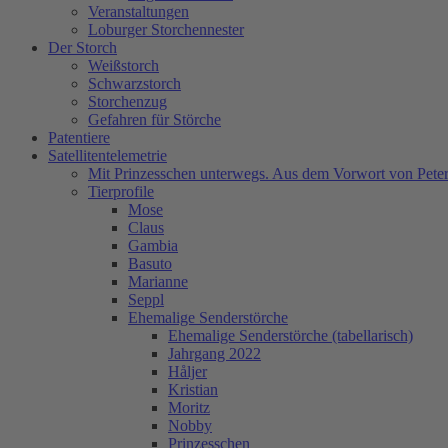
Veranstaltungen
Loburger Storchennester
Der Storch
Weißstorch
Schwarzstorch
Storchenzug
Gefahren für Störche
Patentiere
Satellitentelemetrie
Mit Prinzesschen unterwegs. Aus dem Vorwort von Peter
Tierprofile
Mose
Claus
Gambia
Basuto
Marianne
Seppl
Ehemalige Senderstörche
Ehemalige Senderstörche (tabellarisch)
Jahrgang 2022
Håljer
Kristian
Moritz
Nobby
Prinzesschen