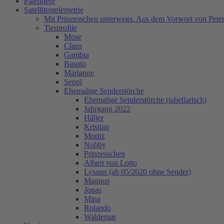
Patentiere
Satellitentelemetrie
Mit Prinzesschen unterwegs. Aus dem Vorwort von Peter
Tierprofile
Mose
Claus
Gambia
Basuto
Marianne
Seppl
Ehemalige Senderstörche
Ehemalige Senderstörche (tabellarisch)
Jahrgang 2022
Håljer
Kristian
Moritz
Nobby
Prinzesschen
Albert von Lotto
Lysann (ab 05/2020 ohne Sender)
Magnus
Jonas
Mina
Rolando
Waldemar