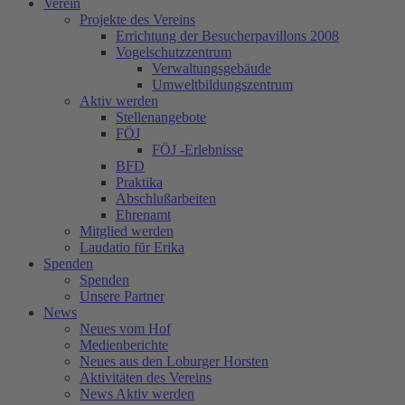
Verein
Projekte des Vereins
Errichtung der Besucherpavillons 2008
Vogelschutzzentrum
Verwaltungsgebäude
Umweltbildungszentrum
Aktiv werden
Stellenangebote
FÖJ
FÖJ -Erlebnisse
BFD
Praktika
Abschlußarbeiten
Ehrenamt
Mitglied werden
Laudatio für Erika
Spenden
Spenden
Unsere Partner
News
Neues vom Hof
Medienberichte
Neues aus den Loburger Horsten
Aktivitäten des Vereins
News Aktiv werden