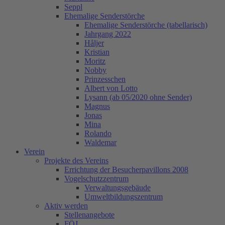
Seppl
Ehemalige Senderstörche
Ehemalige Senderstörche (tabellarisch)
Jahrgang 2022
Håljer
Kristian
Moritz
Nobby
Prinzesschen
Albert von Lotto
Lysann (ab 05/2020 ohne Sender)
Magnus
Jonas
Mina
Rolando
Waldemar
Verein
Projekte des Vereins
Errichtung der Besucherpavillons 2008
Vogelschutzzentrum
Verwaltungsgebäude
Umweltbildungszentrum
Aktiv werden
Stellenangebote
FÖJ