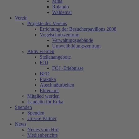
Mina
Rolando
Waldemar
Verein
Projekte des Vereins
Errichtung der Besucherpavillons 2008
Vogelschutzzentrum
Verwaltungsgebäude
Umweltbildungszentrum
Aktiv werden
Stellenangebote
FÖJ
FÖJ -Erlebnisse
BFD
Praktika
Abschlußarbeiten
Ehrenamt
Mitglied werden
Laudatio für Erika
Spenden
Spenden
Unsere Partner
News
Neues vom Hof
Medienberichte