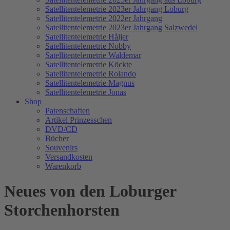
Satellitentelemetrie 2023er Jahrgang Loburg
Satellitentelemetrie 2022er Jahrgang
Satellitentelemetrie 2023er Jahrgang Salzwedel
Satellitentelemetrie Håljer
Satellitentelemetrie Nobby
Satellitentelemetrie Waldemar
Satellitentelemetrie Köckte
Satellitentelemetrie Rolando
Satellitentelemetrie Magnus
Satellitentelemetrie Jonas
Shop
Patenschaften
Artikel Prinzesschen
DVD/CD
Bücher
Souvenirs
Versandkosten
Warenkorb
Neues von den Loburger
Storchenhorsten