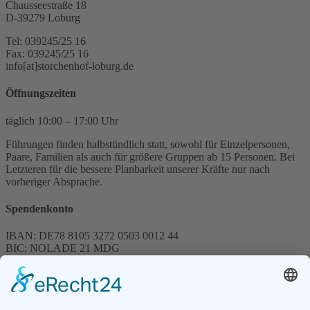
Chausseestraße 18
D-39279 Loburg
Tel: 039245/25 16
Fax: 039245/25 16
info[at]storchenhof-loburg.de
Öffnungszeiten
täglich 10:00 – 17:00 Uhr
Führungen finden halbstündlich statt, sowohl für Einzelpersonen,
Paare, Familien als auch für größere Gruppen ab 15 Personen. Bei
Letzteren für die bessere Planbarkeit unserer Kräfte nur nach
vorheriger Absprache.
Spendenkonto
IBAN: DE78 8105 3272 0503 0012 44
BIC: NOLADE 21 MDG
Sparkasse MagdeBurg
Spenden können steuerlich abgesetzt werden