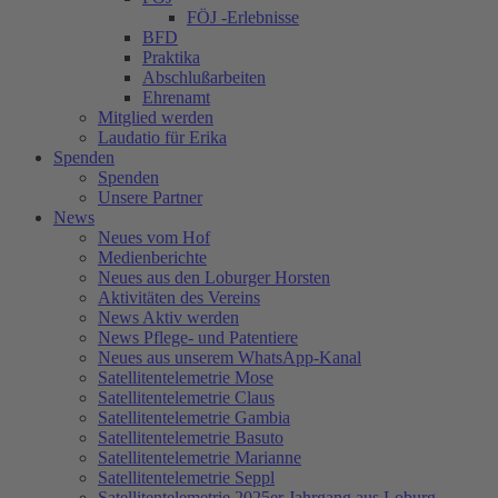
FÖJ -Erlebnisse
BFD
Praktika
Abschlußarbeiten
Ehrenamt
Mitglied werden
Laudatio für Erika
Spenden
Spenden
Unsere Partner
News
Neues vom Hof
Medienberichte
Neues aus den Loburger Horsten
Aktivitäten des Vereins
News Aktiv werden
News Pflege- und Patentiere
Neues aus unserem WhatsApp-Kanal
Satellitentelemetrie Mose
Satellitentelemetrie Claus
Satellitentelemetrie Gambia
Satellitentelemetrie Basuto
Satellitentelemetrie Marianne
Satellitentelemetrie Seppl
Satellitentelemetrie 2025er Jahrgang aus Loburg