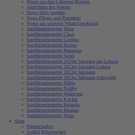
Neues aus den Loburger Horsten
Aktivitäten des Vereins
News Aktiv werden
News Pflege- und Patentiere
Neues aus unserem WhatsApp-Kanal
Satellitentelemetrie Mose
Satellitentelemetrie Claus
Satellitentelemetrie Gambia
Satellitentelemetrie Basuto
Satellitentelemetrie Marianne
Satellitentelemetrie Seppl
Satellitentelemetrie 2025er Jahrgang aus Loburg
Satellitentelemetrie 2023er Jahrgang Loburg
Satellitentelemetrie 2022er Jahrgang
Satellitentelemetrie 2023er Jahrgang Salzwedel
Satellitentelemetrie Håljer
Satellitentelemetrie Nobby
Satellitentelemetrie Waldemar
Satellitentelemetrie Köckte
Satellitentelemetrie Rolando
Satellitentelemetrie Magnus
Satellitentelemetrie Jonas
Shop
Patenschaften
Artikel Prinzesschen