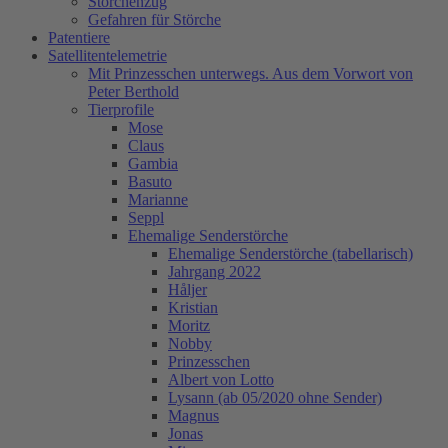
Storchenzug
Gefahren für Störche
Patentiere
Satellitentelemetrie
Mit Prinzesschen unterwegs. Aus dem Vorwort von
Peter Berthold
Tierprofile
Mose
Claus
Gambia
Basuto
Marianne
Seppl
Ehemalige Senderstörche
Ehemalige Senderstörche (tabellarisch)
Jahrgang 2022
Håljer
Kristian
Moritz
Nobby
Prinzesschen
Albert von Lotto
Lysann (ab 05/2020 ohne Sender)
Magnus
Jonas