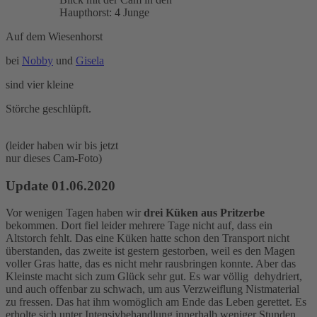
Haupthorst: 4 Junge
Auf dem Wiesenhorst
bei
Nobby
und
Gisela
sind vier kleine
Störche geschlüpft.
(leider haben wir bis jetzt
nur dieses Cam-Foto)
Update 01.06.2020
Vor wenigen Tagen haben wir
drei Küken aus Pritzerbe
bekommen. Dort fiel leider mehrere Tage nicht auf, dass ein
Altstorch fehlt. Das eine Küken hatte schon den Transport nicht
überstanden, das zweite ist gestern gestorben, weil es den Magen
voller Gras hatte, das es nicht mehr rausbringen konnte. Aber das
Kleinste macht sich zum Glück sehr gut. Es war völlig dehydriert,
und auch offenbar zu schwach, um aus Verzweiflung Nistmaterial
zu fressen. Das hat ihm womöglich am Ende das Leben gerettet. Es
erholte sich unter Intensivbehandlung innerhalb weniger Stunden.