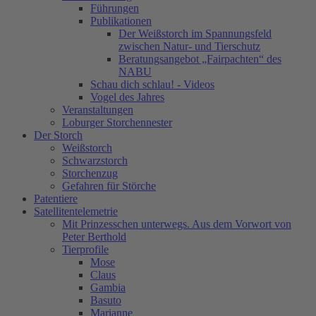
Führungen
Publikationen
Der Weißstorch im Spannungsfeld
zwischen Natur- und Tierschutz
Beratungsangebot „Fairpachten“ des
NABU
Schau dich schlau! - Videos
Vogel des Jahres
Veranstaltungen
Loburger Storchennester
Der Storch
Weißstorch
Schwarzstorch
Storchenzug
Gefahren für Störche
Patentiere
Satellitentelemetrie
Mit Prinzesschen unterwegs. Aus dem Vorwort von
Peter Berthold
Tierprofile
Mose
Claus
Gambia
Basuto
Marianne