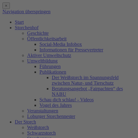
×
Navigation überspringen
Start
Storchenhof
Geschichte
Öffentlichkeitsarbeit
Social-Media Infobox
Informationen für Pressevertreter
Aktiver Umweltschutz
Umweltbildung
Führungen
Publikationen
Der Weißstorch im Spannungsfeld
zwischen Natur- und Tierschutz
Beratungsangebot „Fairpachten“ des
NABU
Schau dich schlau! - Videos
Vogel des Jahres
Veranstaltungen
Loburger Storchennester
Der Storch
Weißstorch
Schwarzstorch