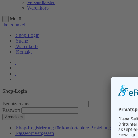
Versandkosten
Warenkorb
Menü
hell/dunkel
Shop-Login
Suche
Warenkorb
Kontakt
Shop-Login
Benutzername
Passwort
Anmelden
Shop-Registrierung für komfortablere Bestellungen
Passwort vergessen