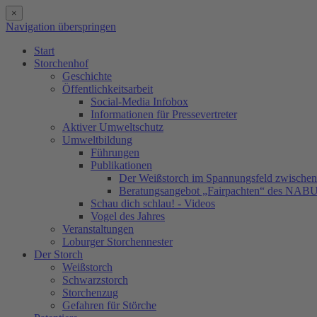
×
Navigation überspringen
Start
Storchenhof
Geschichte
Öffentlichkeitsarbeit
Social-Media Infobox
Informationen für Pressevertreter
Aktiver Umweltschutz
Umweltbildung
Führungen
Publikationen
Der Weißstorch im Spannungsfeld zwischen 
Beratungsangebot „Fairpachten“ des NAB
Schau dich schlau! - Videos
Vogel des Jahres
Veranstaltungen
Loburger Storchennester
Der Storch
Weißstorch
Schwarzstorch
Storchenzug
Gefahren für Störche