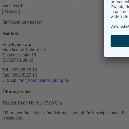
Suchbegriff
Suchen
Ihr Warenkorb ist leer.
Kontakt
Vogelschutzwarte
Storchenhof Loburg e.V.
Chausseestraße 18
D-39279 Loburg
Tel.: 039245/25 16
Fax: 039245/25 16
E-Mail:
info@storchenhof-loburg.de
Öffnungszeiten
Täglich 10.00 Uhr bis 17.00 Uhr
Führungen finden halbstündlich statt, sowohl für Einzelpersonen, Paar
Absprache.