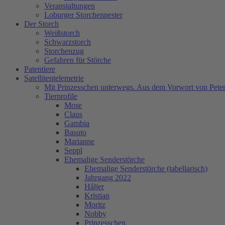
Veranstaltungen
Loburger Storchennester
Der Storch
Weißstorch
Schwarzstorch
Storchenzug
Gefahren für Störche
Patentiere
Satellitentelemetrie
Mit Prinzesschen unterwegs. Aus dem Vorwort von Peter
Tierprofile
Mose
Claus
Gambia
Basuto
Marianne
Seppl
Ehemalige Senderstörche
Ehemalige Senderstörche (tabellarisch)
Jahrgang 2022
Håljer
Kristian
Moritz
Nobby
Prinzesschen