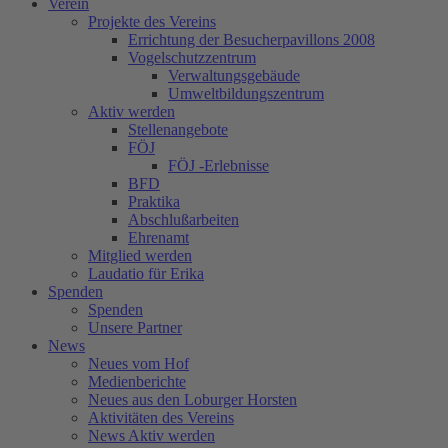
Verein
Projekte des Vereins
Errichtung der Besucherpavillons 2008
Vogelschutzzentrum
Verwaltungsgebäude
Umweltbildungszentrum
Aktiv werden
Stellenangebote
FÖJ
FÖJ -Erlebnisse
BFD
Praktika
Abschlußarbeiten
Ehrenamt
Mitglied werden
Laudatio für Erika
Spenden
Spenden
Unsere Partner
News
Neues vom Hof
Medienberichte
Neues aus den Loburger Horsten
Aktivitäten des Vereins
News Aktiv werden