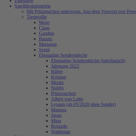
Patentiere
Satellitentelemetrie
Mit Prinzesschen unterwegs. Aus dem Vorwort von Peter
Tierprofile
Mose
Claus
Gambia
Basuto
Marianne
Seppl
Ehemalige Senderstörche
Ehemalige Senderstörche (tabellarisch)
Jahrgang 2022
Håljer
Kristian
Moritz
Nobby
Prinzesschen
Albert von Lotto
Lysann (ab 05/2020 ohne Sender)
Magnus
Jonas
Mina
Rolando
Waldemar