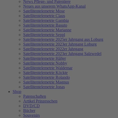
News Pflege- und Patentiere
Neues aus unserem WhatsApp-Kanal
Satellitentelemetrie Mose
Satellitentelemetrie Claus
Satellitentelemetrie Gambia
Satellitentelemetrie Basuto
Satellitentelemetrie Marianne
Satellitentelemetrie Seppl
Satellitentelemetrie 2025er Jahrgang aus Loburg
Satellitentelemetrie 2023er Jahrgang Loburg
Satellitentelemetrie 2022er Jahrgang
Satellitentelemetrie 2023er Jahrgang Salzwedel
Satellitentelemetrie Håljer
Satellitentelemetrie Nobby
Satellitentelemetrie Waldemar
Satellitentelemetrie Köckte
Satellitentelemetrie Rolando
Satellitentelemetrie Magnus
Satellitentelemetrie Jonas
Shop
Patenschaften
Artikel Prinzesschen
DVD/CD
Bücher
Souvenirs