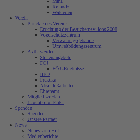
Mina
Rolando
Waldemar
Verein
Projekte des Vereins
Errichtung der Besucherpavillons 2008
Vogelschutzzentrum
Verwaltungsgebäude
Umweltbildungszentrum
Aktiv werden
Stellenangebote
FÖJ
FÖJ -Erlebnisse
BFD
Praktika
Abschlußarbeiten
Ehrenamt
Mitglied werden
Laudatio für Erika
Spenden
Spenden
Unsere Partner
News
Neues vom Hof
Medienberichte