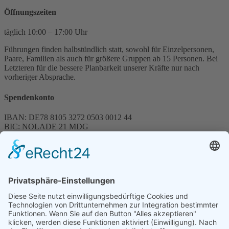
Öffnungszeiten
täglich 10:00 – 17:00 Uhr
Führungen finden halbstündlich statt, sowohl für Einzelpersonen,
Paare, Familien als auch für größere Gruppen ab 15 Personen. Bei
Letzteren für die bessere Planbarkeit unserer Kräfte nur nach
vorheriger Absprache.
Spendenkonto
IBAN: DE78 8105 3272 0503 0012 44
BIC: NOLADE 21 MDG
Sparkasse MagdeBurg
Spenden können steuerlich abgesetzt werden
Förderung
© 1987 – 2025