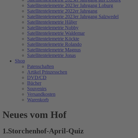
Satellitentelemetrie 2023er Jahrgang Loburg
Satellitentelemetrie 2022er Jahrgang
Satellitentelemetrie 2023er Jahrgang Salzwedel
Satellitentelemetrie Håljer
Satellitentelemetrie Nobby
Satellitentelemetrie Waldemar
Satellitentelemetrie Köckte
Satellitentelemetrie Rolando
Satellitentelemetrie Magnus
Satellitentelemetrie Jonas
Shop
Patenschaften
Artikel Prinzesschen
DVD/CD
Bücher
Souvenirs
Versandkosten
Warenkorb
Neues vom Hof
1.Storchenhof-April-Quiz