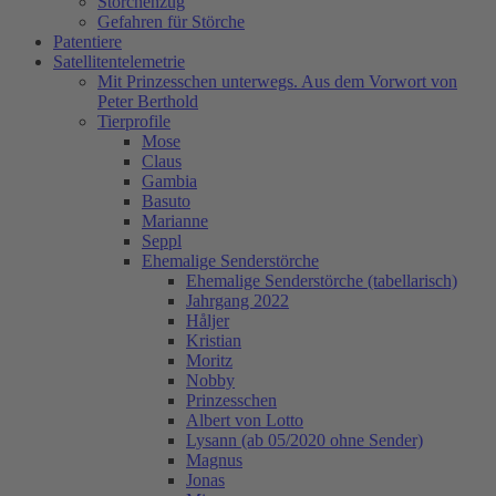
Storchenzug
Gefahren für Störche
Patentiere
Satellitentelemetrie
Mit Prinzesschen unterwegs. Aus dem Vorwort von
Peter Berthold
Tierprofile
Mose
Claus
Gambia
Basuto
Marianne
Seppl
Ehemalige Senderstörche
Ehemalige Senderstörche (tabellarisch)
Jahrgang 2022
Håljer
Kristian
Moritz
Nobby
Prinzesschen
Albert von Lotto
Lysann (ab 05/2020 ohne Sender)
Magnus
Jonas