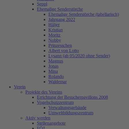
Seppl
Ehemalige Senderstörche
Ehemalige Senderstörche (tabellarisch)
Jahrgang 2022
Håljer
Kristian
Moritz
Nobby
Prinzesschen
Albert von Lotto
Lysann (ab 05/2020 ohne Sender)
Magnus
Jonas
Mina
Rolando
Waldemar
Verein
Projekte des Vereins
Errichtung der Besucherpavillons 2008
Vogelschutzzentrum
Verwaltungsgebäude
Umweltbildungszentrum
Aktiv werden
Stellenangebote
FÖJ