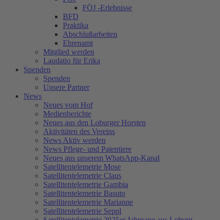
FÖJ -Erlebnisse
BFD
Praktika
Abschlußarbeiten
Ehrenamt
Mitglied werden
Laudatio für Erika
Spenden
Spenden
Unsere Partner
News
Neues vom Hof
Medienberichte
Neues aus den Loburger Horsten
Aktivitäten des Vereins
News Aktiv werden
News Pflege- und Patentiere
Neues aus unserem WhatsApp-Kanal
Satellitentelemetrie Mose
Satellitentelemetrie Claus
Satellitentelemetrie Gambia
Satellitentelemetrie Basuto
Satellitentelemetrie Marianne
Satellitentelemetrie Seppl
Satellitentelemetrie 2025er Jahrgang aus Loburg