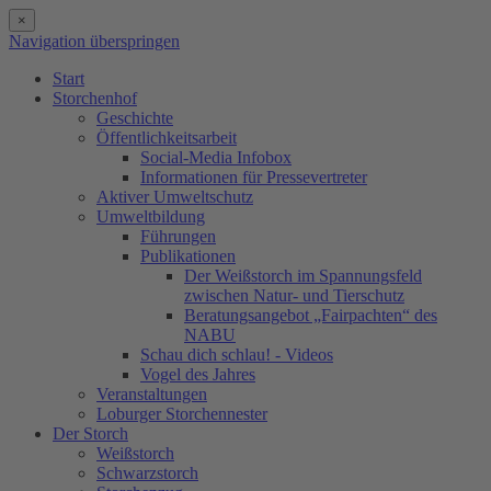
×
Navigation überspringen
Start
Storchenhof
Geschichte
Öffentlichkeitsarbeit
Social-Media Infobox
Informationen für Pressevertreter
Aktiver Umweltschutz
Umweltbildung
Führungen
Publikationen
Der Weißstorch im Spannungsfeld
zwischen Natur- und Tierschutz
Beratungsangebot „Fairpachten“ des
NABU
Schau dich schlau! - Videos
Vogel des Jahres
Veranstaltungen
Loburger Storchennester
Der Storch
Weißstorch
Schwarzstorch