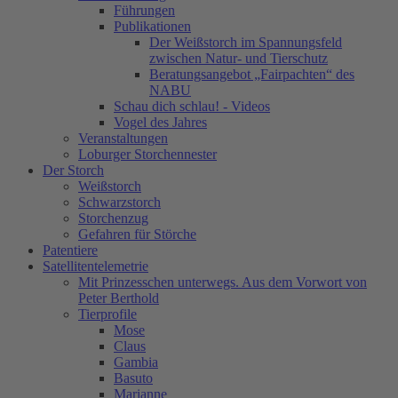
Führungen
Publikationen
Der Weißstorch im Spannungsfeld
zwischen Natur- und Tierschutz
Beratungsangebot „Fairpachten“ des
NABU
Schau dich schlau! - Videos
Vogel des Jahres
Veranstaltungen
Loburger Storchennester
Der Storch
Weißstorch
Schwarzstorch
Storchenzug
Gefahren für Störche
Patentiere
Satellitentelemetrie
Mit Prinzesschen unterwegs. Aus dem Vorwort von
Peter Berthold
Tierprofile
Mose
Claus
Gambia
Basuto
Marianne