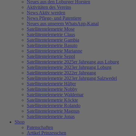
Neues aus den Loburger Horsten
Aktivitäten des Vereins
News Aktiv werden
News Pflege- und Patentiere
Neues aus unserem WhatsApp-Kanal
Satellitentelemetrie Mose
Satellitentelemetrie Claus
Satellitentelemetrie Gambia
Satellitentelemetrie Basuto
Satellitentelemetrie Marianne
Satellitentelemetrie Seppl
Satellitentelemetrie 2025er Jahrgang aus Loburg
Satellitentelemetrie 2023er Jahrgang Loburg
Satellitentelemetrie 2022er Jahrgang
Satellitentelemetrie 2023er Jahrgang Salzwedel
Satellitentelemetrie Håljer
Satellitentelemetrie Nobby
Satellitentelemetrie Waldemar
Satellitentelemetrie Köckte
Satellitentelemetrie Rolando
Satellitentelemetrie Magnus
Satellitentelemetrie Jonas
Shop
Patenschaften
Artikel Prinzesschen