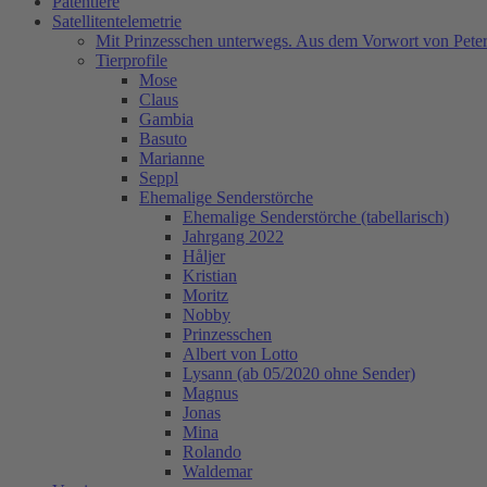
Patentiere
Satellitentelemetrie
Mit Prinzesschen unterwegs. Aus dem Vorwort von Peter
Tierprofile
Mose
Claus
Gambia
Basuto
Marianne
Seppl
Ehemalige Senderstörche
Ehemalige Senderstörche (tabellarisch)
Jahrgang 2022
Håljer
Kristian
Moritz
Nobby
Prinzesschen
Albert von Lotto
Lysann (ab 05/2020 ohne Sender)
Magnus
Jonas
Mina
Rolando
Waldemar