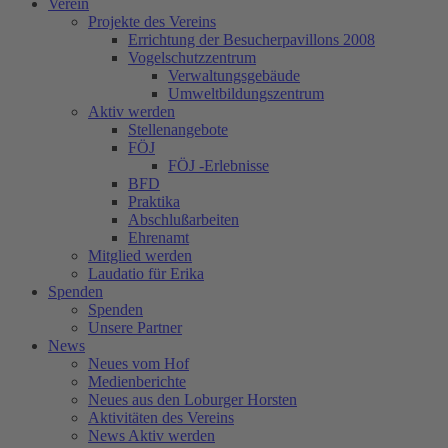
Verein
Projekte des Vereins
Errichtung der Besucherpavillons 2008
Vogelschutzzentrum
Verwaltungsgebäude
Umweltbildungszentrum
Aktiv werden
Stellenangebote
FÖJ
FÖJ -Erlebnisse
BFD
Praktika
Abschlußarbeiten
Ehrenamt
Mitglied werden
Laudatio für Erika
Spenden
Spenden
Unsere Partner
News
Neues vom Hof
Medienberichte
Neues aus den Loburger Horsten
Aktivitäten des Vereins
News Aktiv werden