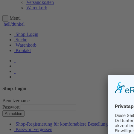
Versandkosten
Warenkorb
Menü
hell/dunkel
Shop-Login
Suche
Warenkorb
Kontakt
Shop-Login
Benutzername
Passwort
Anmelden
Shop-Registrierung für komfortablere Bestellungen
Passwort vergessen