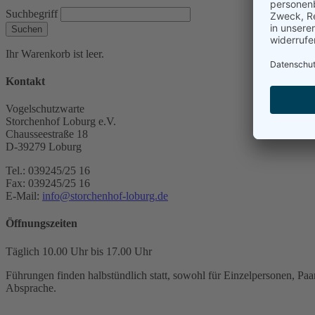
Suchbegriff
Suchen
Ihr Warenkorb ist leer.
Kontakt
Vogelschutzwarte
Storchenhof Loburg e.V.
Chausseestraße 18
D-39279 Loburg
Tel.: 039245/25 16
Fax: 039245/25 16
E-Mail:
info@storchenhof-loburg.de
Öffnungszeiten
Täglich 10.00 Uhr bis 17.00 Uhr
Führungen finden halbstündlich statt, sowohl für Einzelpersonen, Paar
Absprache.