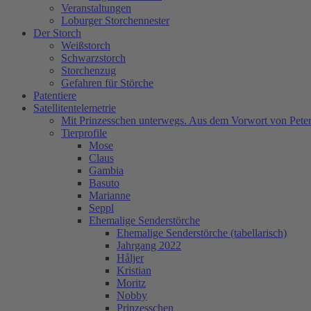
Veranstaltungen
Loburger Storchennester
Der Storch
Weißstorch
Schwarzstorch
Storchenzug
Gefahren für Störche
Patentiere
Satellitentelemetrie
Mit Prinzesschen unterwegs. Aus dem Vorwort von Peter
Tierprofile
Mose
Claus
Gambia
Basuto
Marianne
Seppl
Ehemalige Senderstörche
Ehemalige Senderstörche (tabellarisch)
Jahrgang 2022
Håljer
Kristian
Moritz
Nobby
Prinzesschen