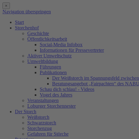
×
Navigation überspringen
Start
Storchenhof
Geschichte
Öffentlichkeitsarbeit
Social-Media Infobox
Informationen für Pressevertreter
Aktiver Umweltschutz
Umweltbildung
Führungen
Publikationen
Der Weißstorch im Spannungsfeld zwischen 
Beratungsangebot „Fairpachten“ des NAB
Schau dich schlau! - Videos
Vogel des Jahres
Veranstaltungen
Loburger Storchennester
Der Storch
Weißstorch
Schwarzstorch
Storchenzug
Gefahren für Störche