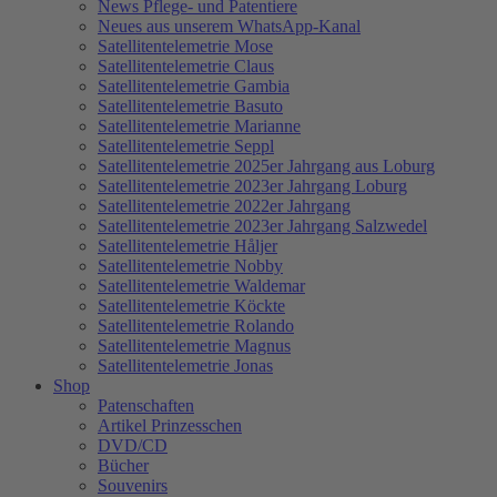
News Pflege- und Patentiere
Neues aus unserem WhatsApp-Kanal
Satellitentelemetrie Mose
Satellitentelemetrie Claus
Satellitentelemetrie Gambia
Satellitentelemetrie Basuto
Satellitentelemetrie Marianne
Satellitentelemetrie Seppl
Satellitentelemetrie 2025er Jahrgang aus Loburg
Satellitentelemetrie 2023er Jahrgang Loburg
Satellitentelemetrie 2022er Jahrgang
Satellitentelemetrie 2023er Jahrgang Salzwedel
Satellitentelemetrie Håljer
Satellitentelemetrie Nobby
Satellitentelemetrie Waldemar
Satellitentelemetrie Köckte
Satellitentelemetrie Rolando
Satellitentelemetrie Magnus
Satellitentelemetrie Jonas
Shop
Patenschaften
Artikel Prinzesschen
DVD/CD
Bücher
Souvenirs