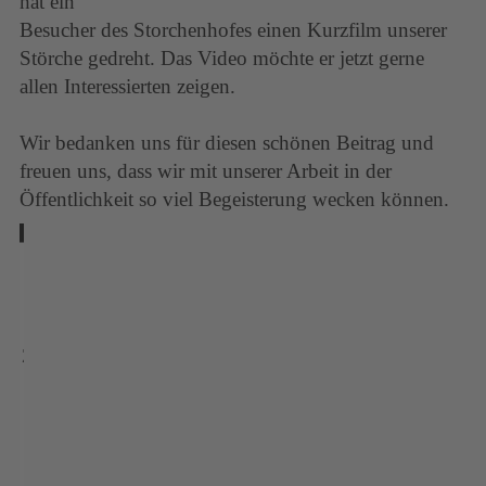
hat ein
Besucher des Storchenhofes einen Kurzfilm unserer
Störche gedreht. Das Video möchte er jetzt gerne
allen Interessierten zeigen.
Wir bedanken uns für diesen schönen Beitrag und
freuen uns, dass wir mit unserer Arbeit in der
Öffentlichkeit so viel Begeisterung wecken können.
Wir
benötigen
Ihre
Zustimmung,
um den
YouTube
Video-
Service zu
laden!