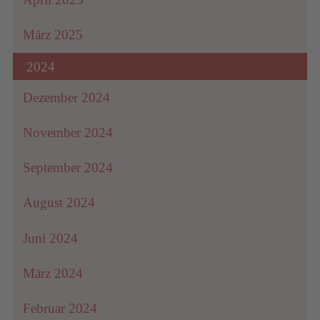
anzusehen.
März 2025
Mehr
rmationen
2024
eptieren
Dezember 2024
powered
November 2024
by
Usercentrics
Consent
September 2024
Management
Platform
August 2024
&
eRecht24
Juni 2024
März 2024
Februar 2024