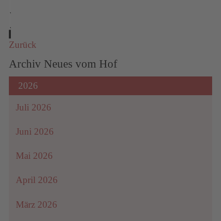
Wir
verwenden
einen
Zurück
Service
Archiv Neues vom Hof
eines
Drittanbieters,
2026
um
Videoinhalte
Juli 2026
einzubetten.
Dieser
Juni 2026
Service
Mai 2026
kann
Daten
April 2026
zu
Ihren
März 2026
Aktivitäten
sammeln.