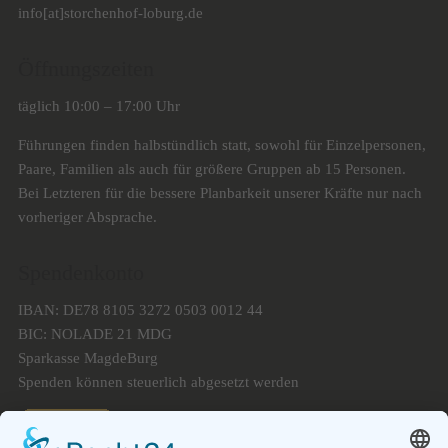
info[at]storchenhof-loburg.de
Öffnungszeiten
täglich 10:00 – 17:00 Uhr
Führungen finden halbstündlich statt, sowohl für Einzelpersonen,
Paare, Familien als auch für größere Gruppen ab 15 Personen.
Bei Letzteren für die bessere Planbarkeit unserer Kräfte nur nach
vorheriger Absprache.
Spendenkonto
IBAN: DE78 8105 3272 0503 0012 44
BIC: NOLADE 21 MDG
Sparkasse MagdeBurg
Spenden können steuerlich abgesetzt werden