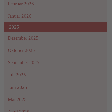
Februar 2026
Bitte
lesen
Januar 2026
Sie
die
2025
Details
Dezember 2025
durch
und
Oktober 2025
stimmen
Sie
September 2025
der
Nutzung
Juli 2025
des
Service
Juni 2025
zu,
um
Mai 2025
dieses
Video
April 2025