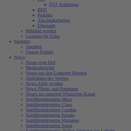
FÖJ -Erlebnisse
BFD
Praktika
Abschlußarbeiten
Ehrenamt
Mitglied werden
Laudatio für Erika
Spenden
Spenden
Unsere Partner
News
Neues vom Hof
Medienberichte
Neues aus den Loburger Horsten
Aktivitäten des Vereins
News Aktiv werden
News Pflege- und Patentiere
Neues aus unserem WhatsApp-Kanal
Satellitentelemetrie Mose
Satellitentelemetrie Claus
Satellitentelemetrie Gambia
Satellitentelemetrie Basuto
Satellitentelemetrie Marianne
Satellitentelemetrie Seppl
Satellitentelemetrie 2025er Jahrgang aus Loburg