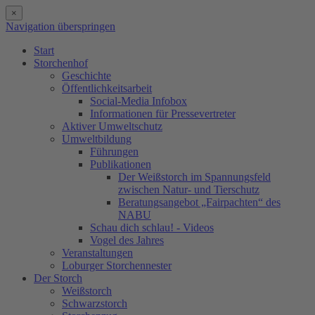
×
Navigation überspringen
Start
Storchenhof
Geschichte
Öffentlichkeitsarbeit
Social-Media Infobox
Informationen für Pressevertreter
Aktiver Umweltschutz
Umweltbildung
Führungen
Publikationen
Der Weißstorch im Spannungsfeld
zwischen Natur- und Tierschutz
Beratungsangebot „Fairpachten“ des
NABU
Schau dich schlau! - Videos
Vogel des Jahres
Veranstaltungen
Loburger Storchennester
Der Storch
Weißstorch
Schwarzstorch