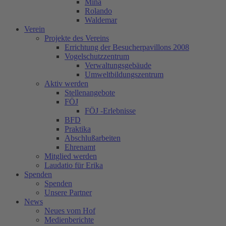
Mina
Rolando
Waldemar
Verein
Projekte des Vereins
Errichtung der Besucherpavillons 2008
Vogelschutzzentrum
Verwaltungsgebäude
Umweltbildungszentrum
Aktiv werden
Stellenangebote
FÖJ
FÖJ -Erlebnisse
BFD
Praktika
Abschlußarbeiten
Ehrenamt
Mitglied werden
Laudatio für Erika
Spenden
Spenden
Unsere Partner
News
Neues vom Hof
Medienberichte