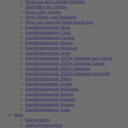
Neues aus den Loburger Horsten
Aktivitäten des Vereins
News Aktiv werden
News Pflege- und Patentiere
Neues aus unserem WhatsApp-Kanal
Satellitentelemetrie Mose
Satellitentelemetrie Claus
Satellitentelemetrie Gambia
Satellitentelemetrie Basuto
Satellitentelemetrie Marianne
Satellitentelemetrie Seppl
Satellitentelemetrie 2025er Jahrgang aus Loburg
Satellitentelemetrie 2023er Jahrgang Loburg
Satellitentelemetrie 2022er Jahrgang
Satellitentelemetrie 2023er Jahrgang Salzwedel
Satellitentelemetrie Håljer
Satellitentelemetrie Nobby
Satellitentelemetrie Waldemar
Satellitentelemetrie Köckte
Satellitentelemetrie Rolando
Satellitentelemetrie Magnus
Satellitentelemetrie Jonas
Shop
Patenschaften
Artikel Prinzesschen