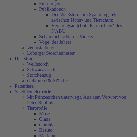
Führungen
Publikationen
Der Weißstorch im Spannungsfeld
zwischen Natur- und Tierschutz
Beratungsangebot „Fairpachten“ des
NABU
Schau dich schlau! - Videos
Vogel des Jahres
Veranstaltungen
Loburger Storchennester
Der Storch
Weißstorch
Schwarzstorch
Storchenzug
Gefahren für Störche
Patentiere
Satellitentelemetrie
Mit Prinzesschen unterwegs. Aus dem Vorwort von
Peter Berthold
Tierprofile
Mose
Claus
Gambia
Basuto
Marianne