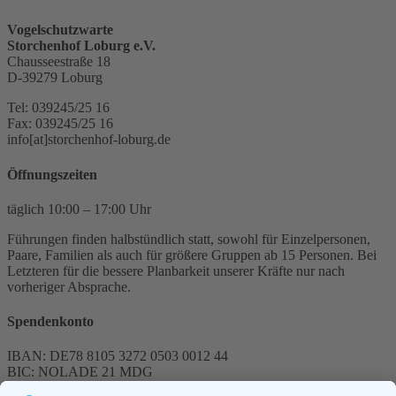
Vogelschutzwarte
Storchenhof Loburg e.V.
Chausseestraße 18
D-39279 Loburg
Tel: 039245/25 16
Fax: 039245/25 16
info[at]storchenhof-loburg.de
Öffnungszeiten
täglich 10:00 – 17:00 Uhr
Führungen finden halbstündlich statt, sowohl für Einzelpersonen,
Paare, Familien als auch für größere Gruppen ab 15 Personen. Bei
Letzteren für die bessere Planbarkeit unserer Kräfte nur nach
vorheriger Absprache.
Spendenkonto
IBAN: DE78 8105 3272 0503 0012 44
BIC: NOLADE 21 MDG
Sparkasse MagdeBurg