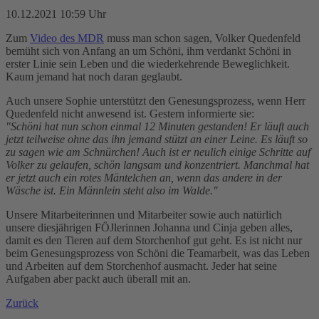
10.12.2021 10:59 Uhr
Zum
Video des MDR
muss man schon sagen, Volker Quedenfeld
bemüht sich von Anfang an um Schöni, ihm verdankt Schöni in
erster Linie sein Leben und die wiederkehrende Beweglichkeit.
Kaum jemand hat noch daran geglaubt.
Auch unsere Sophie unterstützt den Genesungsprozess, wenn Herr
Quedenfeld nicht anwesend ist. Gestern informierte sie:
"Schöni hat nun schon einmal 12 Minuten gestanden! Er läuft auch
jetzt teilweise ohne das ihn jemand stützt an einer Leine. Es läuft so
zu sagen wie am Schnürchen! Auch ist er neulich einige Schritte auf
Volker zu gelaufen, schön langsam und konzentriert. Manchmal hat
er jetzt auch ein rotes Mäntelchen an, wenn das andere in der
Wäsche ist. Ein Männlein steht also im Walde."
Unsere Mitarbeiterinnen und Mitarbeiter sowie auch natürlich
unsere diesjährigen FÖJlerinnen Johanna und Cinja geben alles,
damit es den Tieren auf dem Storchenhof gut geht. Es ist nicht nur
beim Genesungsprozess von Schöni die Teamarbeit, was das Leben
und Arbeiten auf dem Storchenhof ausmacht. Jeder hat seine
Aufgaben aber packt auch überall mit an.
Zurück