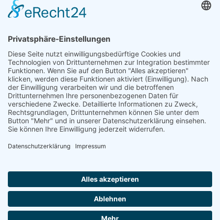
Spenden können steuerlich abgesetzt werden
Förderung
© 1987 – 2025
Storchenhof Loburg e.V.
Alle Rechte vorbehalten.
Cookie-Einstellungen
Navigation überspringen
Impressum
Haftungsausschluss
Widerrufsrecht
Datenschutz
Facebook
Instagram
Whatsapp
YouTube