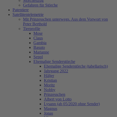
Storchenzug
Gefahren für Störche
Patentiere
Satellitentelemetrie
Mit Prinzesschen unterwegs. Aus dem Vorwort von
Peter Berthold
Tierprofile
Mose
Claus
Gambia
Basuto
Marianne
Seppl
Ehemalige Senderstörche
Ehemalige Senderstörche (tabellarisch)
Jahrgang 2022
Håljer
Kristian
Moritz
Nobby
Prinzesschen
Albert von Lotto
Lysann (ab 05/2020 ohne Sender)
Magnus
Jonas