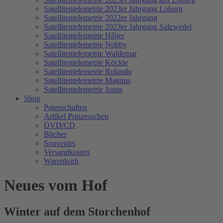
Satellitentelemetrie 2023er Jahrgang Loburg
Satellitentelemetrie 2022er Jahrgang
Satellitentelemetrie 2023er Jahrgang Salzwedel
Satellitentelemetrie Håljer
Satellitentelemetrie Nobby
Satellitentelemetrie Waldemar
Satellitentelemetrie Köckte
Satellitentelemetrie Rolando
Satellitentelemetrie Magnus
Satellitentelemetrie Jonas
Shop
Patenschaften
Artikel Prinzesschen
DVD/CD
Bücher
Souvenirs
Versandkosten
Warenkorb
Neues vom Hof
Winter auf dem Storchenhof