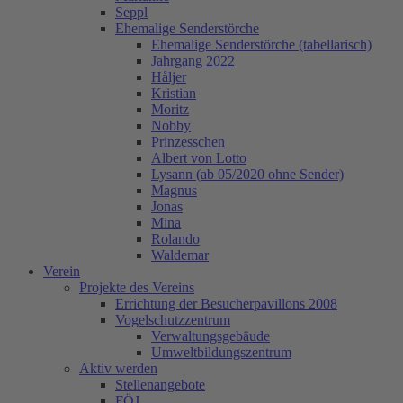
Seppl
Ehemalige Senderstörche
Ehemalige Senderstörche (tabellarisch)
Jahrgang 2022
Håljer
Kristian
Moritz
Nobby
Prinzesschen
Albert von Lotto
Lysann (ab 05/2020 ohne Sender)
Magnus
Jonas
Mina
Rolando
Waldemar
Verein
Projekte des Vereins
Errichtung der Besucherpavillons 2008
Vogelschutzzentrum
Verwaltungsgebäude
Umweltbildungszentrum
Aktiv werden
Stellenangebote
FÖJ