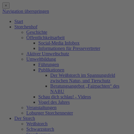
×
Navigation überspringen
Start
Storchenhof
Geschichte
Öffentlichkeitsarbeit
Social-Media Infobox
Informationen für Pressevertreter
Aktiver Umweltschutz
Umweltbildung
Führungen
Publikationen
Der Weißstorch im Spannungsfeld
zwischen Natur- und Tierschutz
Beratungsangebot „Fairpachten“ des
NABU
Schau dich schlau! - Videos
Vogel des Jahres
Veranstaltungen
Loburger Storchennester
Der Storch
Weißstorch
Schwarzstorch