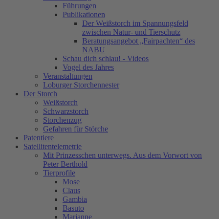
Führungen
Publikationen
Der Weißstorch im Spannungsfeld
zwischen Natur- und Tierschutz
Beratungsangebot „Fairpachten“ des
NABU
Schau dich schlau! - Videos
Vogel des Jahres
Veranstaltungen
Loburger Storchennester
Der Storch
Weißstorch
Schwarzstorch
Storchenzug
Gefahren für Störche
Patentiere
Satellitentelemetrie
Mit Prinzesschen unterwegs. Aus dem Vorwort von
Peter Berthold
Tierprofile
Mose
Claus
Gambia
Basuto
Marianne