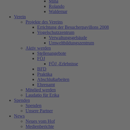
Mina
Rolando
Waldemar
Verein
Projekte des Vereins
Errichtung der Besucherpavillons 2008
Vogelschutzzentrum
Verwaltungsgebäude
Umweltbildungszentrum
Aktiv werden
Stellenangebote
FÖJ
FÖJ -Erlebnisse
BFD
Praktika
Abschlußarbeiten
Ehrenamt
Mitglied werden
Laudatio für Erika
Spenden
Spenden
Unsere Partner
News
Neues vom Hof
Medienberichte