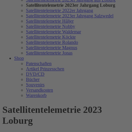
Satellitentelemetrie 2023er Jahrgang Loburg
Satellitentelemetrie 2022er Jahrgang
Satellitentelemetrie 2023er Jahrgang Salzwedel
Satellitentelemetrie Håljer
Satellitentelemetrie Nobby
Satellitentelemetrie Waldemar
Satellitentelemetrie Köckte
Satellitentelemetrie Rolando
Satellitentelemetrie Magnus
Satellitentelemetrie Jonas
Shop
Patenschaften
Artikel Prinzesschen
DVD/CD
Bücher
Souvenirs
Versandkosten
Warenkorb
Satellitentelemetrie 2023
Loburg