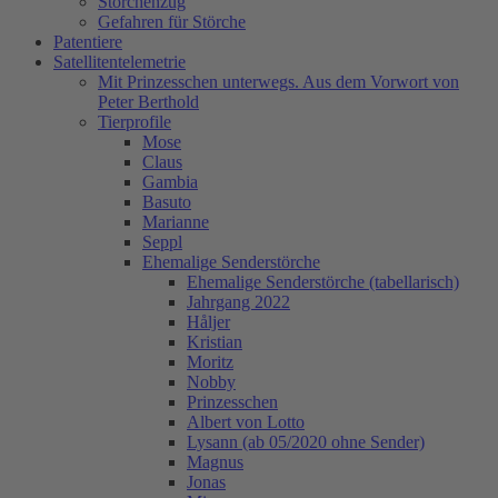
Storchenzug
Gefahren für Störche
Patentiere
Satellitentelemetrie
Mit Prinzesschen unterwegs. Aus dem Vorwort von
Peter Berthold
Tierprofile
Mose
Claus
Gambia
Basuto
Marianne
Seppl
Ehemalige Senderstörche
Ehemalige Senderstörche (tabellarisch)
Jahrgang 2022
Håljer
Kristian
Moritz
Nobby
Prinzesschen
Albert von Lotto
Lysann (ab 05/2020 ohne Sender)
Magnus
Jonas