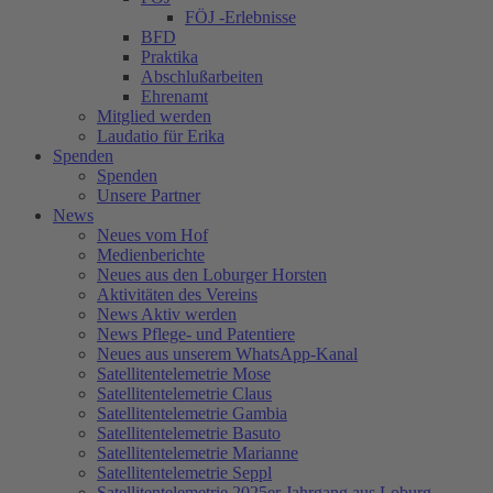
FÖJ -Erlebnisse
BFD
Praktika
Abschlußarbeiten
Ehrenamt
Mitglied werden
Laudatio für Erika
Spenden
Spenden
Unsere Partner
News
Neues vom Hof
Medienberichte
Neues aus den Loburger Horsten
Aktivitäten des Vereins
News Aktiv werden
News Pflege- und Patentiere
Neues aus unserem WhatsApp-Kanal
Satellitentelemetrie Mose
Satellitentelemetrie Claus
Satellitentelemetrie Gambia
Satellitentelemetrie Basuto
Satellitentelemetrie Marianne
Satellitentelemetrie Seppl
Satellitentelemetrie 2025er Jahrgang aus Loburg