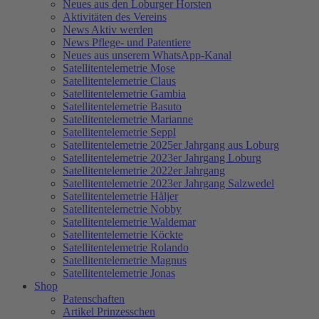
Neues aus den Loburger Horsten
Aktivitäten des Vereins
News Aktiv werden
News Pflege- und Patentiere
Neues aus unserem WhatsApp-Kanal
Satellitentelemetrie Mose
Satellitentelemetrie Claus
Satellitentelemetrie Gambia
Satellitentelemetrie Basuto
Satellitentelemetrie Marianne
Satellitentelemetrie Seppl
Satellitentelemetrie 2025er Jahrgang aus Loburg
Satellitentelemetrie 2023er Jahrgang Loburg
Satellitentelemetrie 2022er Jahrgang
Satellitentelemetrie 2023er Jahrgang Salzwedel
Satellitentelemetrie Håljer
Satellitentelemetrie Nobby
Satellitentelemetrie Waldemar
Satellitentelemetrie Köckte
Satellitentelemetrie Rolando
Satellitentelemetrie Magnus
Satellitentelemetrie Jonas
Shop
Patenschaften
Artikel Prinzesschen