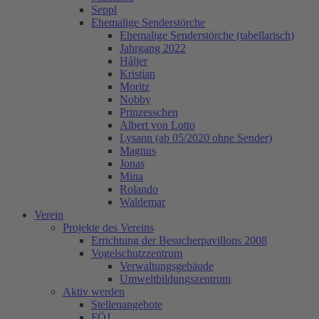
Seppl
Ehemalige Senderstörche
Ehemalige Senderstörche (tabellarisch)
Jahrgang 2022
Håljer
Kristian
Moritz
Nobby
Prinzesschen
Albert von Lotto
Lysann (ab 05/2020 ohne Sender)
Magnus
Jonas
Mina
Rolando
Waldemar
Verein
Projekte des Vereins
Errichtung der Besucherpavillons 2008
Vogelschutzzentrum
Verwaltungsgebäude
Umweltbildungszentrum
Aktiv werden
Stellenangebote
FÖJ