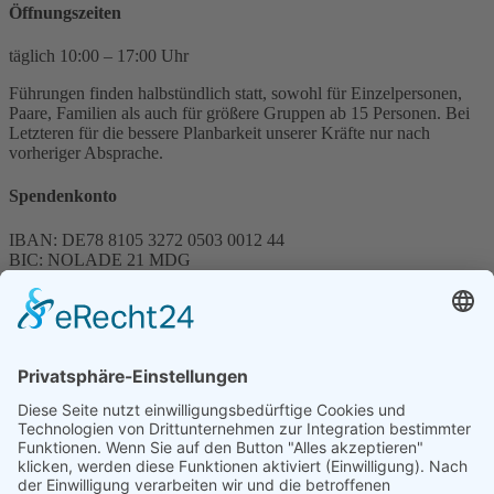
Öffnungszeiten
täglich 10:00 – 17:00 Uhr
Führungen finden halbstündlich statt, sowohl für Einzelpersonen,
Paare, Familien als auch für größere Gruppen ab 15 Personen. Bei
Letzteren für die bessere Planbarkeit unserer Kräfte nur nach
vorheriger Absprache.
Spendenkonto
IBAN: DE78 8105 3272 0503 0012 44
BIC: NOLADE 21 MDG
Sparkasse MagdeBurg
Spenden können steuerlich abgesetzt werden
Förderung
© 1987 – 2025
Storchenhof Loburg e.V.