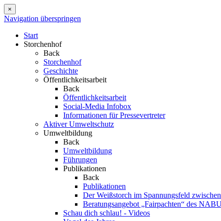
×
Navigation überspringen
Start
Storchenhof
Back
Storchenhof
Geschichte
Öffentlichkeitsarbeit
Back
Öffentlichkeitsarbeit
Social-Media Infobox
Informationen für Pressevertreter
Aktiver Umweltschutz
Umweltbildung
Back
Umweltbildung
Führungen
Publikationen
Back
Publikationen
Der Weißstorch im Spannungsfeld zwischen 
Beratungsangebot „Fairpachten“ des NAB
Schau dich schlau! - Videos