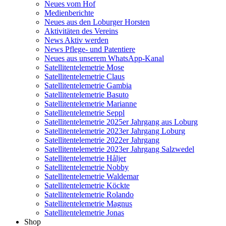
Neues vom Hof
Medienberichte
Neues aus den Loburger Horsten
Aktivitäten des Vereins
News Aktiv werden
News Pflege- und Patentiere
Neues aus unserem WhatsApp-Kanal
Satellitentelemetrie Mose
Satellitentelemetrie Claus
Satellitentelemetrie Gambia
Satellitentelemetrie Basuto
Satellitentelemetrie Marianne
Satellitentelemetrie Seppl
Satellitentelemetrie 2025er Jahrgang aus Loburg
Satellitentelemetrie 2023er Jahrgang Loburg
Satellitentelemetrie 2022er Jahrgang
Satellitentelemetrie 2023er Jahrgang Salzwedel
Satellitentelemetrie Håljer
Satellitentelemetrie Nobby
Satellitentelemetrie Waldemar
Satellitentelemetrie Köckte
Satellitentelemetrie Rolando
Satellitentelemetrie Magnus
Satellitentelemetrie Jonas
Shop