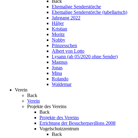
Back
Ehemalige Senderstörche
Ehemalige Senderstörche (tabellarisch)
Jahrgang 2022
Håljer
Kristian
Moritz
Nobby
Prinzesschen
Albert von Lotto
Lysann (ab 05/2020 ohne Sender)
Magnus
Jonas
Mina
Rolando
Waldemar
Verein
Back
Verein
Projekte des Vereins
Back
Projekte des Vereins
Errichtung der Besucherpavillons 2008
Vogelschutzzentrum
Back