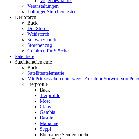
Vogel des Jahres
Veranstaltungen
Loburger Storchennester
Der Storch
Back
Der Storch
Weißstorch
Schwarzstorch
Storchenzug
Gefahren für Störche
Patentiere
Satellitentelemetrie
Back
Satellitentelemetrie
Mit Prinzesschen unterwegs. Aus dem Vorwort von Peter
Tierprofile
Back
Tierprofile
Mose
Claus
Gambia
Basuto
Marianne
Seppl
Ehemalige Senderstörche