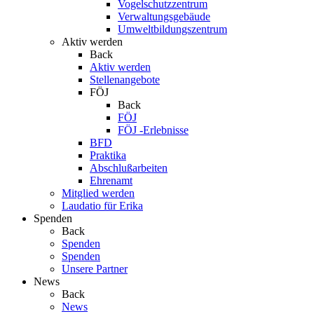
Vogelschutzzentrum
Verwaltungsgebäude
Umweltbildungszentrum
Aktiv werden
Back
Aktiv werden
Stellenangebote
FÖJ
Back
FÖJ
FÖJ -Erlebnisse
BFD
Praktika
Abschlußarbeiten
Ehrenamt
Mitglied werden
Laudatio für Erika
Spenden
Back
Spenden
Spenden
Unsere Partner
News
Back
News