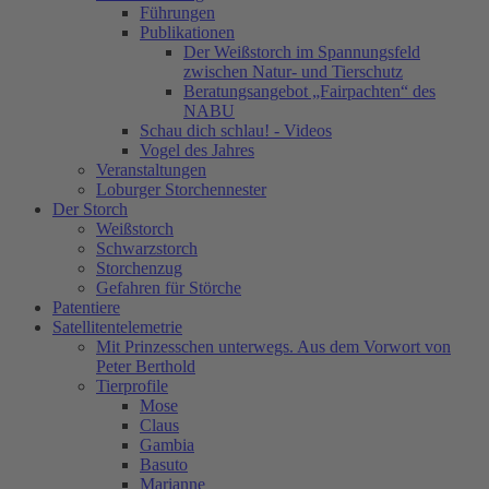
Führungen
Publikationen
Der Weißstorch im Spannungsfeld
zwischen Natur- und Tierschutz
Beratungsangebot „Fairpachten“ des
NABU
Schau dich schlau! - Videos
Vogel des Jahres
Veranstaltungen
Loburger Storchennester
Der Storch
Weißstorch
Schwarzstorch
Storchenzug
Gefahren für Störche
Patentiere
Satellitentelemetrie
Mit Prinzesschen unterwegs. Aus dem Vorwort von
Peter Berthold
Tierprofile
Mose
Claus
Gambia
Basuto
Marianne