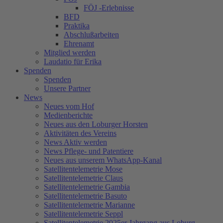
FÖJ -Erlebnisse
BFD
Praktika
Abschlußarbeiten
Ehrenamt
Mitglied werden
Laudatio für Erika
Spenden
Spenden
Unsere Partner
News
Neues vom Hof
Medienberichte
Neues aus den Loburger Horsten
Aktivitäten des Vereins
News Aktiv werden
News Pflege- und Patentiere
Neues aus unserem WhatsApp-Kanal
Satellitentelemetrie Mose
Satellitentelemetrie Claus
Satellitentelemetrie Gambia
Satellitentelemetrie Basuto
Satellitentelemetrie Marianne
Satellitentelemetrie Seppl
Satellitentelemetrie 2025er Jahrgang aus Loburg