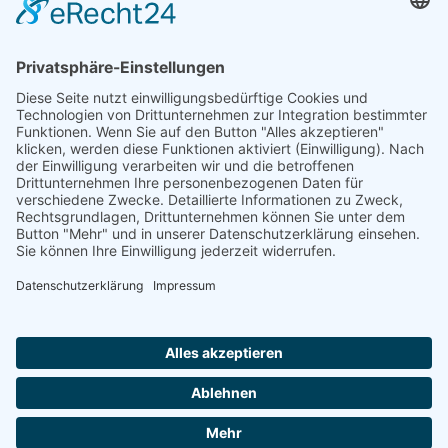
Förderung
© 1987 – 2025
Storchenhof Loburg e.V.
Alle Rechte vorbehalten.
Cookie-Einstellungen
Navigation überspringen
Impressum
Haftungsausschluss
Widerrufsrecht
Datenschutz
Facebook
Instagram
Whatsapp
YouTube
YouTubeShorts