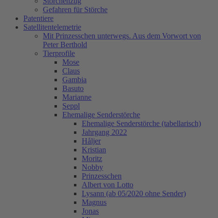
Storchenzug
Gefahren für Störche
Patentiere
Satellitentelemetrie
Mit Prinzesschen unterwegs. Aus dem Vorwort von
Peter Berthold
Tierprofile
Mose
Claus
Gambia
Basuto
Marianne
Seppl
Ehemalige Senderstörche
Ehemalige Senderstörche (tabellarisch)
Jahrgang 2022
Håljer
Kristian
Moritz
Nobby
Prinzesschen
Albert von Lotto
Lysann (ab 05/2020 ohne Sender)
Magnus
Jonas