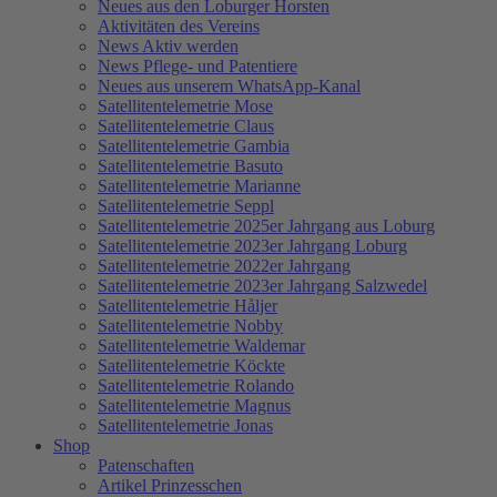
Neues aus den Loburger Horsten
Aktivitäten des Vereins
News Aktiv werden
News Pflege- und Patentiere
Neues aus unserem WhatsApp-Kanal
Satellitentelemetrie Mose
Satellitentelemetrie Claus
Satellitentelemetrie Gambia
Satellitentelemetrie Basuto
Satellitentelemetrie Marianne
Satellitentelemetrie Seppl
Satellitentelemetrie 2025er Jahrgang aus Loburg
Satellitentelemetrie 2023er Jahrgang Loburg
Satellitentelemetrie 2022er Jahrgang
Satellitentelemetrie 2023er Jahrgang Salzwedel
Satellitentelemetrie Håljer
Satellitentelemetrie Nobby
Satellitentelemetrie Waldemar
Satellitentelemetrie Köckte
Satellitentelemetrie Rolando
Satellitentelemetrie Magnus
Satellitentelemetrie Jonas
Shop
Patenschaften
Artikel Prinzesschen