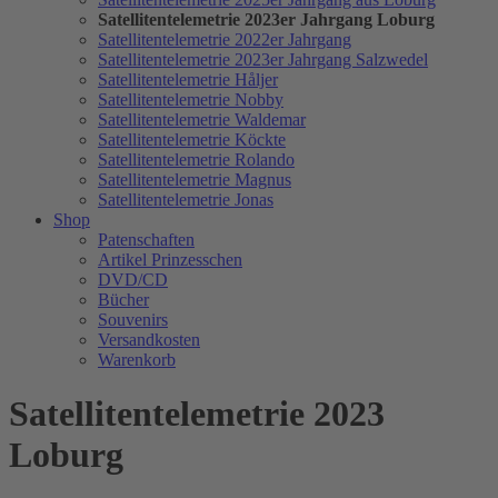
Satellitentelemetrie 2023er Jahrgang Loburg
Satellitentelemetrie 2022er Jahrgang
Satellitentelemetrie 2023er Jahrgang Salzwedel
Satellitentelemetrie Håljer
Satellitentelemetrie Nobby
Satellitentelemetrie Waldemar
Satellitentelemetrie Köckte
Satellitentelemetrie Rolando
Satellitentelemetrie Magnus
Satellitentelemetrie Jonas
Shop
Patenschaften
Artikel Prinzesschen
DVD/CD
Bücher
Souvenirs
Versandkosten
Warenkorb
Satellitentelemetrie 2023
Loburg