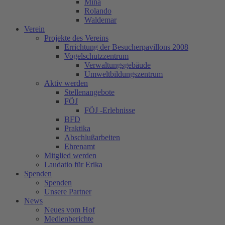
Mina
Rolando
Waldemar
Verein
Projekte des Vereins
Errichtung der Besucherpavillons 2008
Vogelschutzzentrum
Verwaltungsgebäude
Umweltbildungszentrum
Aktiv werden
Stellenangebote
FÖJ
FÖJ -Erlebnisse
BFD
Praktika
Abschlußarbeiten
Ehrenamt
Mitglied werden
Laudatio für Erika
Spenden
Spenden
Unsere Partner
News
Neues vom Hof
Medienberichte