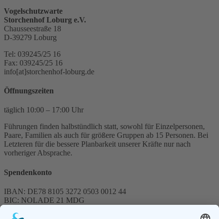
Vogelschutzwarte
Storchenhof Loburg e.V.
Chausseestraße 18
D-39279 Loburg
Tel: 039245/25 16
Fax: 039245/25 16
info[at]storchenhof-loburg.de
Öffnungszeiten
täglich 10:00 – 17:00 Uhr
Führungen finden halbstündlich statt, sowohl für Einzelpersonen,
Paare, Familien als auch für größere Gruppen ab 15 Personen. Bei
Letzteren für die bessere Planbarkeit unserer Kräfte nur nach
vorheriger Absprache.
Spendenkonto
IBAN: DE78 8105 3272 0503 0012 44
BIC: NOLADE 21 MDG
Sparkasse MagdeBurg
Spenden können steuerlich abgesetzt werden