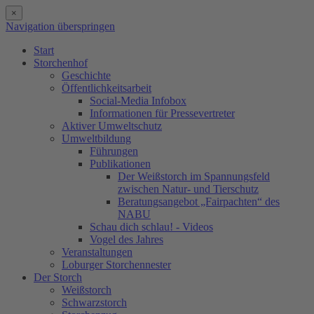
×
Navigation überspringen
Start
Storchenhof
Geschichte
Öffentlichkeitsarbeit
Social-Media Infobox
Informationen für Pressevertreter
Aktiver Umweltschutz
Umweltbildung
Führungen
Publikationen
Der Weißstorch im Spannungsfeld
zwischen Natur- und Tierschutz
Beratungsangebot „Fairpachten“ des
NABU
Schau dich schlau! - Videos
Vogel des Jahres
Veranstaltungen
Loburger Storchennester
Der Storch
Weißstorch
Schwarzstorch