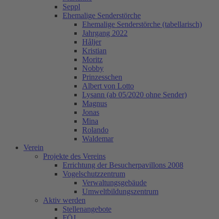
Seppl
Ehemalige Senderstörche
Ehemalige Senderstörche (tabellarisch)
Jahrgang 2022
Håljer
Kristian
Moritz
Nobby
Prinzesschen
Albert von Lotto
Lysann (ab 05/2020 ohne Sender)
Magnus
Jonas
Mina
Rolando
Waldemar
Verein
Projekte des Vereins
Errichtung der Besucherpavillons 2008
Vogelschutzzentrum
Verwaltungsgebäude
Umweltbildungszentrum
Aktiv werden
Stellenangebote
FÖJ