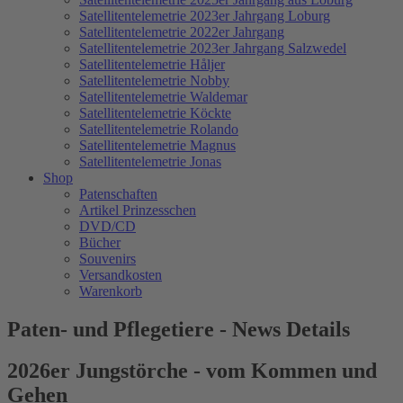
Satellitentelemetrie 2023er Jahrgang Loburg
Satellitentelemetrie 2022er Jahrgang
Satellitentelemetrie 2023er Jahrgang Salzwedel
Satellitentelemetrie Håljer
Satellitentelemetrie Nobby
Satellitentelemetrie Waldemar
Satellitentelemetrie Köckte
Satellitentelemetrie Rolando
Satellitentelemetrie Magnus
Satellitentelemetrie Jonas
Shop
Patenschaften
Artikel Prinzesschen
DVD/CD
Bücher
Souvenirs
Versandkosten
Warenkorb
Paten- und Pflegetiere - News Details
2026er Jungstörche - vom Kommen und
Gehen