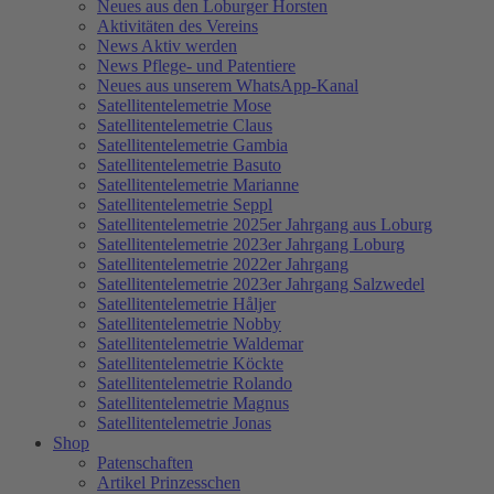
Neues aus den Loburger Horsten
Aktivitäten des Vereins
News Aktiv werden
News Pflege- und Patentiere
Neues aus unserem WhatsApp-Kanal
Satellitentelemetrie Mose
Satellitentelemetrie Claus
Satellitentelemetrie Gambia
Satellitentelemetrie Basuto
Satellitentelemetrie Marianne
Satellitentelemetrie Seppl
Satellitentelemetrie 2025er Jahrgang aus Loburg
Satellitentelemetrie 2023er Jahrgang Loburg
Satellitentelemetrie 2022er Jahrgang
Satellitentelemetrie 2023er Jahrgang Salzwedel
Satellitentelemetrie Håljer
Satellitentelemetrie Nobby
Satellitentelemetrie Waldemar
Satellitentelemetrie Köckte
Satellitentelemetrie Rolando
Satellitentelemetrie Magnus
Satellitentelemetrie Jonas
Shop
Patenschaften
Artikel Prinzesschen