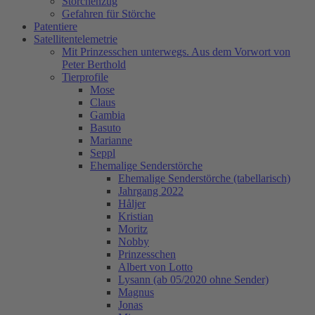
Storchenzug
Gefahren für Störche
Patentiere
Satellitentelemetrie
Mit Prinzesschen unterwegs. Aus dem Vorwort von
Peter Berthold
Tierprofile
Mose
Claus
Gambia
Basuto
Marianne
Seppl
Ehemalige Senderstörche
Ehemalige Senderstörche (tabellarisch)
Jahrgang 2022
Håljer
Kristian
Moritz
Nobby
Prinzesschen
Albert von Lotto
Lysann (ab 05/2020 ohne Sender)
Magnus
Jonas