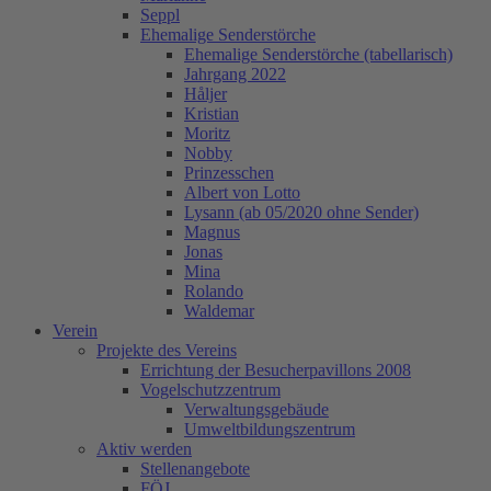
Seppl
Ehemalige Senderstörche
Ehemalige Senderstörche (tabellarisch)
Jahrgang 2022
Håljer
Kristian
Moritz
Nobby
Prinzesschen
Albert von Lotto
Lysann (ab 05/2020 ohne Sender)
Magnus
Jonas
Mina
Rolando
Waldemar
Verein
Projekte des Vereins
Errichtung der Besucherpavillons 2008
Vogelschutzzentrum
Verwaltungsgebäude
Umweltbildungszentrum
Aktiv werden
Stellenangebote
FÖJ