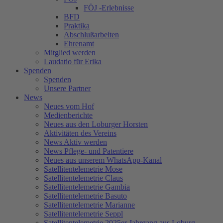
FÖJ -Erlebnisse
BFD
Praktika
Abschlußarbeiten
Ehrenamt
Mitglied werden
Laudatio für Erika
Spenden
Spenden
Unsere Partner
News
Neues vom Hof
Medienberichte
Neues aus den Loburger Horsten
Aktivitäten des Vereins
News Aktiv werden
News Pflege- und Patentiere
Neues aus unserem WhatsApp-Kanal
Satellitentelemetrie Mose
Satellitentelemetrie Claus
Satellitentelemetrie Gambia
Satellitentelemetrie Basuto
Satellitentelemetrie Marianne
Satellitentelemetrie Seppl
Satellitentelemetrie 2025er Jahrgang aus Loburg