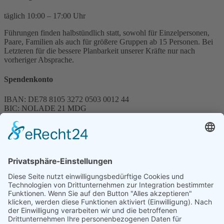
täglich 10:00 – 17:00 Uhr
Führungen finden halbstündlich statt, sowohl für Einzelpersonen,
Paare, Familien als auch für größere Gruppen ab 15 Personen. Bei
Letzteren für die bessere Planbarkeit unserer Kräfte nur nach
vorheriger Absprache.
Spendenkonto
IBAN: DE78 8105 3272 0503 0012 44
BIC: NOLADE 21 MDG
Sparkasse MagdeBurg
Spenden können steuerlich abgesetzt werden
Förderung
© 1987 – 2025
Storchenhof Loburg e.V.
Alle Rechte vorbehalten.