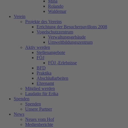
Mina
Rolando
Waldemar
Verein
Projekte des Vereins
Errichtung der Besucherpavillons 2008
Vogelschutzzentrum
Verwaltungsgebäude
Umweltbildungszentrum
Aktiv werden
Stellenangebote
FÖJ
FÖJ -Erlebnisse
BFD
Praktika
Abschlußarbeiten
Ehrenamt
Mitglied werden
Laudatio für Erika
Spenden
Spenden
Unsere Partner
News
Neues vom Hof
Medienberichte