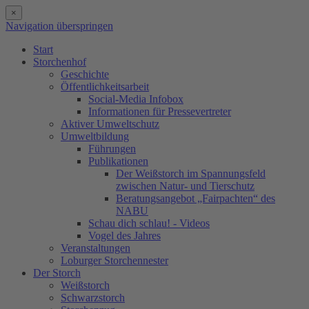
×
Navigation überspringen
Start
Storchenhof
Geschichte
Öffentlichkeitsarbeit
Social-Media Infobox
Informationen für Pressevertreter
Aktiver Umweltschutz
Umweltbildung
Führungen
Publikationen
Der Weißstorch im Spannungsfeld
zwischen Natur- und Tierschutz
Beratungsangebot „Fairpachten“ des
NABU
Schau dich schlau! - Videos
Vogel des Jahres
Veranstaltungen
Loburger Storchennester
Der Storch
Weißstorch
Schwarzstorch