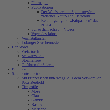
Führungen
Publikationen
Der Weißstorch im Spannungsfeld
zwischen Natur- und Tierschutz
Beratungsangebot „Fairpachten“ des
NABU
Schau dich schlau! - Videos
Vogel des Jahres
Veranstaltungen
Loburger Storchennester
Der Storch
Weißstorch
Schwarzstorch
Storchenzug
Gefahren für Störche
Patentiere
Satellitentelemetrie
Mit Prinzesschen unterwegs. Aus dem Vorwort von
Peter Berthold
Tierprofile
Mose
Claus
Gambia
Basuto
Marianne