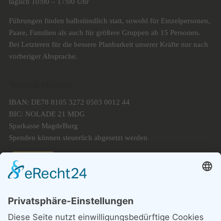
täglich 10:00 – 17:00 Uhr
Führungen finden halbstündlich statt, sowohl für Einzelpersonen,
Paare, Familien als auch für größere Gruppen ab 15 Personen.
Bei Letzteren für die bessere Planbarkeit unserer Kräfte nur nach
vorheriger Absprache.
Spendenkonto
IBAN: DE78 8105 3272 0503 0012 44
BIC: NOLADE 21 MDG
Sparkasse MagdeBurg
Spenden können steuerlich abgesetzt werden
Förderung