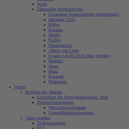
Seppl
Ehemalige Senderstörche
Ehemalige Senderstörche (tabellarisch)
Jahrgang 2022
Håljer
Kristian
Moritz
Nobby
Prinzesschen
Albert von Lotto
Lysann (ab 05/2020 ohne Sender)
Magnus
Jonas
Mina
Rolando
Waldemar
Verein
Projekte des Vereins
Errichtung der Besucherpavillons 2008
Vogelschutzzentrum
Verwaltungsgebäude
Umweltbildungszentrum
Aktiv werden
Stellenangebote
FÖJ