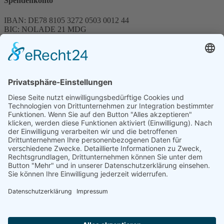
Spendenkonto
IBAN: DE78 8105 3272 0503 0012 44
BIC: NOLADE 21 MDG
Sparkasse MagdeBurg
Spenden können steuerlich abgesetzt werden
Förderung
© 1987 – 2025
Storchenhof Loburg e.V.
Alle Rechte vorbehalten.
Cookie-Einstellungen
Navigation überspringen
Impressum
Haftungsausschluss
Widerrufsrecht
Datenschutz