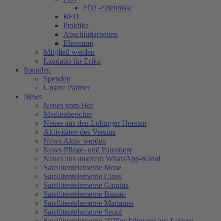
FÖJ -Erlebnisse
BFD
Praktika
Abschlußarbeiten
Ehrenamt
Mitglied werden
Laudatio für Erika
Spenden
Spenden
Unsere Partner
News
Neues vom Hof
Medienberichte
Neues aus den Loburger Horsten
Aktivitäten des Vereins
News Aktiv werden
News Pflege- und Patentiere
Neues aus unserem WhatsApp-Kanal
Satellitentelemetrie Mose
Satellitentelemetrie Claus
Satellitentelemetrie Gambia
Satellitentelemetrie Basuto
Satellitentelemetrie Marianne
Satellitentelemetrie Seppl
Satellitentelemetrie 2025er Jahrgang aus Loburg