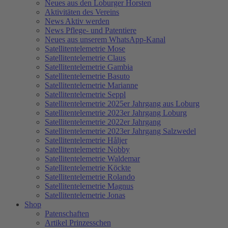
Neues aus den Loburger Horsten
Aktivitäten des Vereins
News Aktiv werden
News Pflege- und Patentiere
Neues aus unserem WhatsApp-Kanal
Satellitentelemetrie Mose
Satellitentelemetrie Claus
Satellitentelemetrie Gambia
Satellitentelemetrie Basuto
Satellitentelemetrie Marianne
Satellitentelemetrie Seppl
Satellitentelemetrie 2025er Jahrgang aus Loburg
Satellitentelemetrie 2023er Jahrgang Loburg
Satellitentelemetrie 2022er Jahrgang
Satellitentelemetrie 2023er Jahrgang Salzwedel
Satellitentelemetrie Håljer
Satellitentelemetrie Nobby
Satellitentelemetrie Waldemar
Satellitentelemetrie Köckte
Satellitentelemetrie Rolando
Satellitentelemetrie Magnus
Satellitentelemetrie Jonas
Shop
Patenschaften
Artikel Prinzesschen