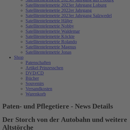
Satellitentelemetrie 2023er Jahrgang Loburg
Satellitentelemetrie 2022er Jahrgang
Satellitentelemetrie 2023er Jahrgang Salzwedel
Satellitentelemetrie Håljer
Satellitentelemetrie Nobby
Satellitentelemetrie Waldemar
Satellitentelemetrie Köckte
Satellitentelemetrie Rolando
Satellitentelemetrie Magnus
Satellitentelemetrie Jonas
Shop
Patenschaften
Artikel Prinzesschen
DVD/CD
Bücher
Souvenirs
Versandkosten
Warenkorb
Paten- und Pflegetiere - News Details
Der Storch von der Autobahn und weitere
Altstörche