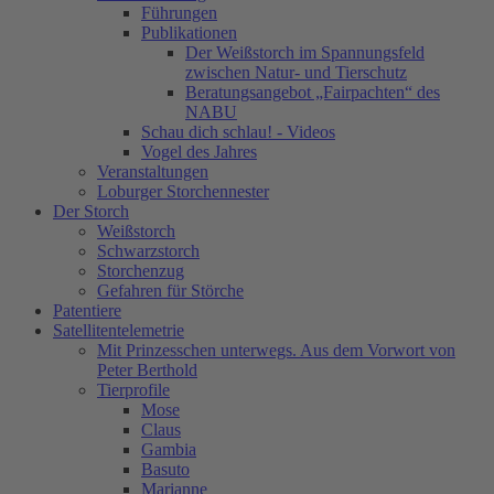
Führungen
Publikationen
Der Weißstorch im Spannungsfeld
zwischen Natur- und Tierschutz
Beratungsangebot „Fairpachten“ des
NABU
Schau dich schlau! - Videos
Vogel des Jahres
Veranstaltungen
Loburger Storchennester
Der Storch
Weißstorch
Schwarzstorch
Storchenzug
Gefahren für Störche
Patentiere
Satellitentelemetrie
Mit Prinzesschen unterwegs. Aus dem Vorwort von
Peter Berthold
Tierprofile
Mose
Claus
Gambia
Basuto
Marianne