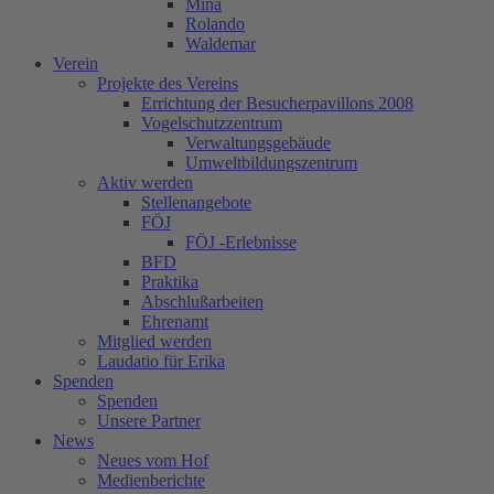
Mina
Rolando
Waldemar
Verein
Projekte des Vereins
Errichtung der Besucherpavillons 2008
Vogelschutzzentrum
Verwaltungsgebäude
Umweltbildungszentrum
Aktiv werden
Stellenangebote
FÖJ
FÖJ -Erlebnisse
BFD
Praktika
Abschlußarbeiten
Ehrenamt
Mitglied werden
Laudatio für Erika
Spenden
Spenden
Unsere Partner
News
Neues vom Hof
Medienberichte