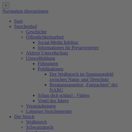
×
Navigation überspringen
Start
Storchenhof
Geschichte
Öffentlichkeitsarbeit
Social-Media Infobox
Informationen für Pressevertreter
Aktiver Umweltschutz
Umweltbildung
Führungen
Publikationen
Der Weißstorch im Spannungsfeld
zwischen Natur- und Tierschutz
Beratungsangebot „Fairpachten“ des
NABU
Schau dich schlau! - Videos
Vogel des Jahres
Veranstaltungen
Loburger Storchennester
Der Storch
Weißstorch
Schwarzstorch