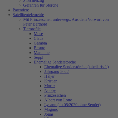
Storchenzug
Gefahren für Störche
Patentiere
Satellitentelemetrie
Mit Prinzesschen unterwegs. Aus dem Vorwort von
Peter Berthold
Tierprofile
Mose
Claus
Gambia
Basuto
Marianne
Seppl
Ehemalige Senderstörche
Ehemalige Senderstörche (tabellarisch)
Jahrgang 2022
Håljer
Kristian
Moritz
Nobby
Prinzesschen
Albert von Lotto
Lysann (ab 05/2020 ohne Sender)
Magnus
Jonas