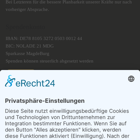
Bei Letzteren für die bessere Planbarkeit unserer Kräfte nur nach
vorheriger Absprache.
Spendenkonto
IBAN: DE78 8105 3272 0503 0012 44
BIC: NOLADE 21 MDG
Sparkasse MagdeBurg
Spenden können steuerlich abgesetzt werden
Förderung
© 1987 – 2025
Storchenhof Loburg e.V.
Alle Rechte vorbehalten.