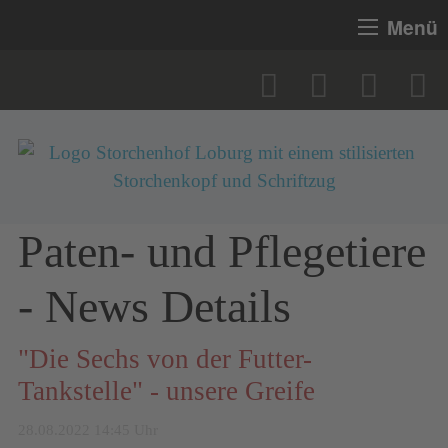
Menü
Paten- und Pflegetiere
- News Details
"Die Sechs von der Futter-
Tankstelle" - unsere Greife
28.08.2022 14:45 Uhr