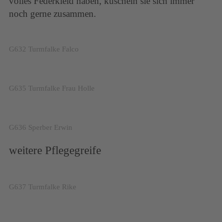
volles Federkleid haben, kuscheln sie sich immer
noch gerne zusammen.
G632 Turmfalke Falco
G635 Turmfalke Frau Holle
G636 Sperber Erwin
weitere Pflegegreife
G637 Turmfalke Rike