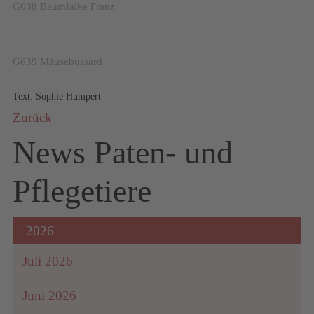
G638 Baumfalke Franz
um
G639 Mäusebussard
Text: Sophie Humpert
Zurück
News Paten- und
Pflegetiere
2026
Juli 2026
Juni 2026