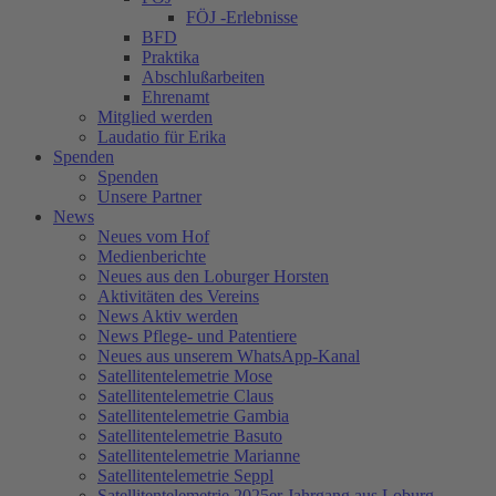
FÖJ -Erlebnisse
BFD
Praktika
Abschlußarbeiten
Ehrenamt
Mitglied werden
Laudatio für Erika
Spenden
Spenden
Unsere Partner
News
Neues vom Hof
Medienberichte
Neues aus den Loburger Horsten
Aktivitäten des Vereins
News Aktiv werden
News Pflege- und Patentiere
Neues aus unserem WhatsApp-Kanal
Satellitentelemetrie Mose
Satellitentelemetrie Claus
Satellitentelemetrie Gambia
Satellitentelemetrie Basuto
Satellitentelemetrie Marianne
Satellitentelemetrie Seppl
Satellitentelemetrie 2025er Jahrgang aus Loburg