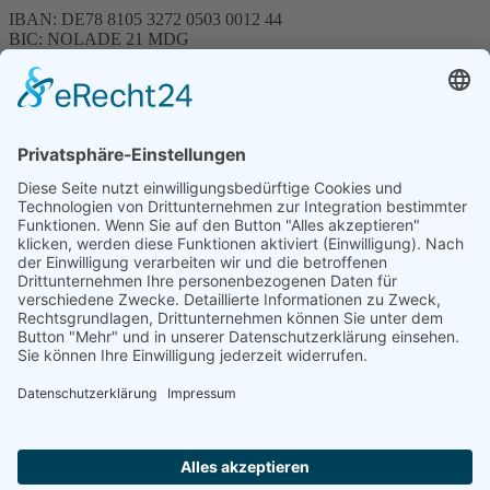
IBAN: DE78 8105 3272 0503 0012 44
BIC: NOLADE 21 MDG
Sparkasse MagdeBurg
Spenden können steuerlich abgesetzt werden
Förderung
© 1987 – 2025
Storchenhof Loburg e.V.
Alle Rechte vorbehalten.
Cookie-Einstellungen
Navigation überspringen
Impressum
Haftungsausschluss
Widerrufsrecht
Datenschutz
Facebook