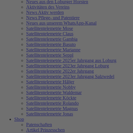
Neues aus den Loburger Horsten
Aktivitäten des Vereins
News Aktiv werden
News Pflege- und Patentiere
Neues aus unserem WhatsApp-Kanal
Satellitentelemetrie Mose
Satellitentelemetrie Claus
Satellitentelemetrie Gambia
Satellitentelemetrie Basuto
Satellitentelemetrie Marianne
Satellitentelemetrie Seppl
Satellitentelemetrie 2025er Jahrgang aus Loburg
Satellitentelemetrie 2023er Jahrgang Loburg
Satellitentelemetrie 2022er Jahrgang
Satellitentelemetrie 2023er Jahrgang Salzwedel
Satellitentelemetrie Håljer
Satellitentelemetrie Nobby
Satellitentelemetrie Waldemar
Satellitentelemetrie Köckte
Satellitentelemetrie Rolando
Satellitentelemetrie Magnus
Satellitentelemetrie Jonas
Shop
Patenschaften
Artikel Prinzesschen