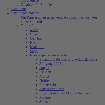
Storchenzug
Gefahren für Störche
Patentiere
Satellitentelemetrie
Mit Prinzesschen unterwegs. Aus dem Vorwort von
Peter Berthold
Tierprofile
Mose
Claus
Gambia
Basuto
Marianne
Seppl
Ehemalige Senderstörche
Ehemalige Senderstörche (tabellarisch)
Jahrgang 2022
Håljer
Kristian
Moritz
Nobby
Prinzesschen
Albert von Lotto
Lysann (ab 05/2020 ohne Sender)
Magnus
Jonas