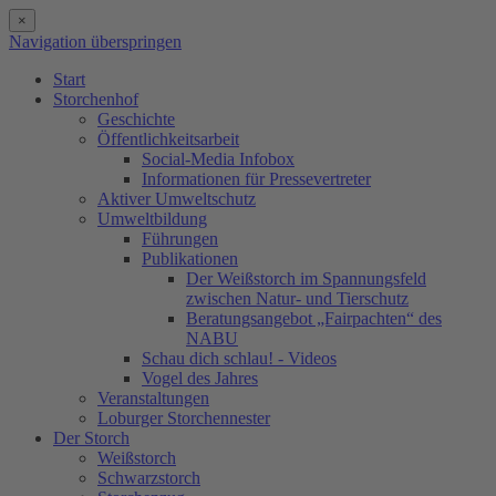
×
Navigation überspringen
Start
Storchenhof
Geschichte
Öffentlichkeitsarbeit
Social-Media Infobox
Informationen für Pressevertreter
Aktiver Umweltschutz
Umweltbildung
Führungen
Publikationen
Der Weißstorch im Spannungsfeld
zwischen Natur- und Tierschutz
Beratungsangebot „Fairpachten“ des
NABU
Schau dich schlau! - Videos
Vogel des Jahres
Veranstaltungen
Loburger Storchennester
Der Storch
Weißstorch
Schwarzstorch