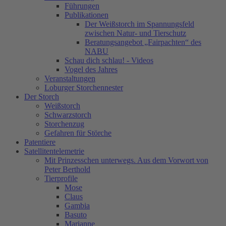
Führungen
Publikationen
Der Weißstorch im Spannungsfeld
zwischen Natur- und Tierschutz
Beratungsangebot „Fairpachten“ des
NABU
Schau dich schlau! - Videos
Vogel des Jahres
Veranstaltungen
Loburger Storchennester
Der Storch
Weißstorch
Schwarzstorch
Storchenzug
Gefahren für Störche
Patentiere
Satellitentelemetrie
Mit Prinzesschen unterwegs. Aus dem Vorwort von
Peter Berthold
Tierprofile
Mose
Claus
Gambia
Basuto
Marianne