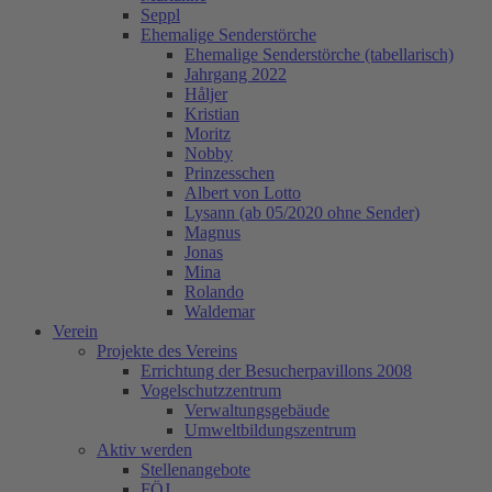
Seppl
Ehemalige Senderstörche
Ehemalige Senderstörche (tabellarisch)
Jahrgang 2022
Håljer
Kristian
Moritz
Nobby
Prinzesschen
Albert von Lotto
Lysann (ab 05/2020 ohne Sender)
Magnus
Jonas
Mina
Rolando
Waldemar
Verein
Projekte des Vereins
Errichtung der Besucherpavillons 2008
Vogelschutzzentrum
Verwaltungsgebäude
Umweltbildungszentrum
Aktiv werden
Stellenangebote
FÖJ