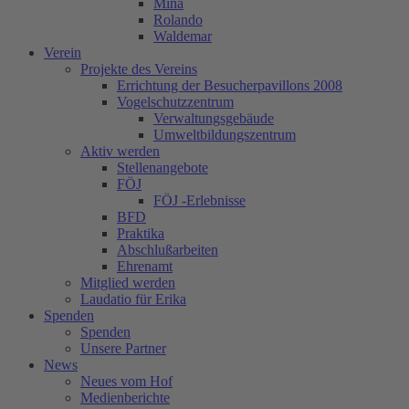
Mina
Rolando
Waldemar
Verein
Projekte des Vereins
Errichtung der Besucherpavillons 2008
Vogelschutzzentrum
Verwaltungsgebäude
Umweltbildungszentrum
Aktiv werden
Stellenangebote
FÖJ
FÖJ -Erlebnisse
BFD
Praktika
Abschlußarbeiten
Ehrenamt
Mitglied werden
Laudatio für Erika
Spenden
Spenden
Unsere Partner
News
Neues vom Hof
Medienberichte