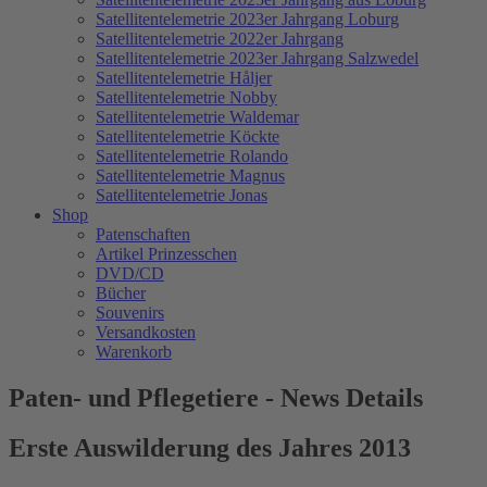
Satellitentelemetrie 2023er Jahrgang Loburg
Satellitentelemetrie 2022er Jahrgang
Satellitentelemetrie 2023er Jahrgang Salzwedel
Satellitentelemetrie Håljer
Satellitentelemetrie Nobby
Satellitentelemetrie Waldemar
Satellitentelemetrie Köckte
Satellitentelemetrie Rolando
Satellitentelemetrie Magnus
Satellitentelemetrie Jonas
Shop
Patenschaften
Artikel Prinzesschen
DVD/CD
Bücher
Souvenirs
Versandkosten
Warenkorb
Paten- und Pflegetiere - News Details
Erste Auswilderung des Jahres 2013