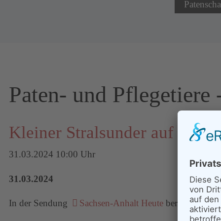
Patenscha
Paten- und Pflegetiere
Kleiner Stralsunder auf dem 
31.03.2024 10:00 Uhr
31.03.2024
In der Sendung
Sachsen-Anhalt Heute
berichtet de