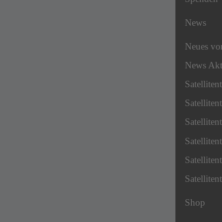
News
Neues v
News Akt
Satellite
Satellite
Satellite
Satellite
Satellite
Satellite
Shop