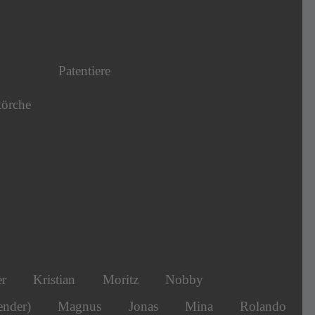
Patentiere
törche
er
Kristian
Moritz
Nobby
ender)
Magnus
Jonas
Mina
Rolando