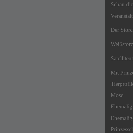
Schau dic
Veranstal
Der Storc
Weißstor
Satelliten
Mit Prinz
Tierprofil
Mose
Ehemalig
Ehemalige
Prinzessc