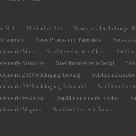
om Hof
Medienberichte
Neues aus den Loburger H
iv werden
News Pflege- und Patentiere
Neues au
ntelemetrie Mose
Satellitentelemetrie Claus
Satellit
ntelemetrie Marianne
Satellitentelemetrie Seppl
Sate
ntelemetrie 2023er Jahrgang Loburg
Satellitentelemetr
ntelemetrie 2023er Jahrgang Salzwedel
Satellitentelemet
ntelemetrie Waldemar
Satellitentelemetrie Köckte
Sa
ntelemetrie Magnus
Satellitentelemetrie Jonas