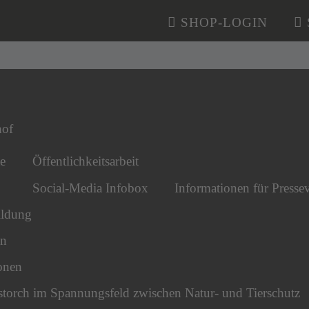
SHOP-LOGIN
n überspringen
hof
e
Öffentlichkeitsarbeit
Social-Media Infobox
Informationen für Pressev
ldung
en
onen
torch im Spannungsfeld zwischen Natur- und Tierschutz