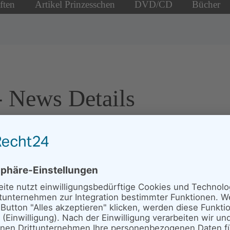
ften
Artikel Prinzesschen
DVD/CD
Bücher
 - News Details
Storchenhof
r MDR am
30.03.2024
ab Minute 06:47 von Fietes Auswild