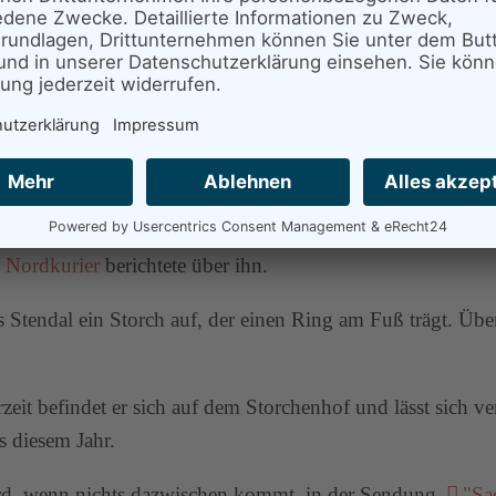
.2023
in der Sendung Sachsen-Anhalt heute ausgestrahlt.
hnee die Einwohner von Gnoien im Landkreis Rostock, als
Nordkurier
berichtete über ihn.
 Stendal ein Storch auf, der einen Ring am Fuß trägt. Übe
zeit befindet er sich auf dem Storchenhof und lässt sich 
s diesem Jahr.
d, wenn nichts dazwischen kommt, in der Sendung
"Sa