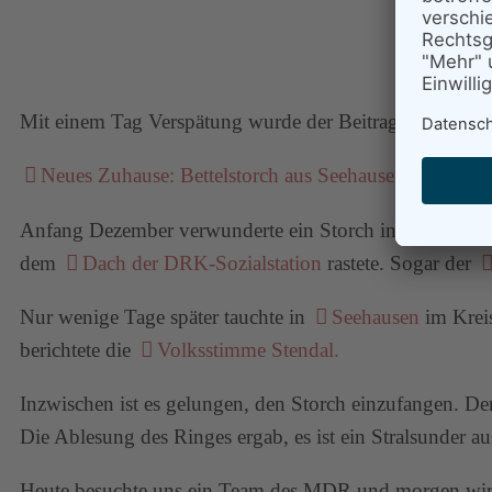
Mit einem Tag Verspätung wurde der Beitrag am
15.12
Neues Zuhause: Bettelstorch aus Seehausen gerettet
Anfang Dezember verwunderte ein Storch in Eis und Sc
dem
Dach der DRK-Sozialstation
rastete. Sogar der
Nur wenige Tage später tauchte in
Seehausen
im Kreis
berichtete die
Volksstimme Stendal.
Inzwischen ist es gelungen, den Storch einzufangen. Der
Die Ablesung des Ringes ergab, es ist ein Stralsunder au
Heute besuchte uns ein Team des MDR und morgen wir