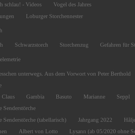
h schlau! - Videos
Vogel des Jahres
tungen
Loburger Storchennester
h
ch
Schwarzstorch
Storchenzug
Gefahren für S
telemetrie
esschen unterwegs. Aus dem Vorwort von Peter Berthold
e
Claus
Gambia
Basuto
Marianne
Seppl
e Senderstörche
 Senderstörche (tabellarisch)
Jahrgang 2022
Hålj
hen
Albert von Lotto
Lysann (ab 05/2020 ohne S