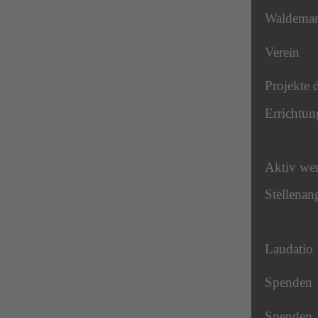
Waldema
Verein
Projekte 
Errichtun
Aktiv we
Stellenan
Laudatio 
Spenden
Spenden