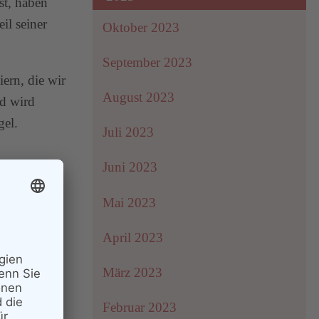
st, haben
il seiner
Oktober 2023
September 2023
ern, die wir
August 2023
d wird
gel.
Juli 2023
Juni 2023
Mai 2023
n Gründen,
April 2023
März 2023
ere über die
Februar 2023