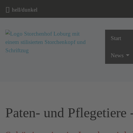
hell/dunkel
Start
Navigatio
News
Paten- und Pflegetiere