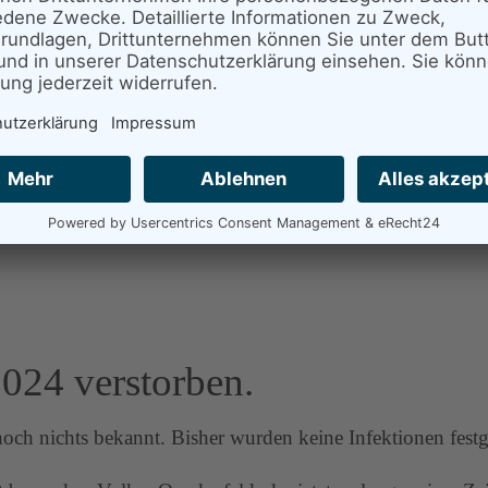
herzlich dazu ein.
ne Spendenbox steht bereit!
024 verstorben.
noch nichts bekannt. Bisher wurden keine Infektionen festge