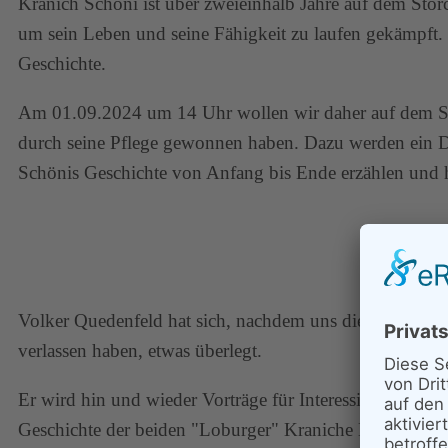
Kranich Schöni ist über zweieinhalb Jahre auf dem Storc
um sein Leben und seine Fähigkeit zu laufen gekämpft. D
Geschichte.
Am 01.09.2024 um 14 Uhr wollen wir daher auf dem Sto
durch seine Pflege gewonnen haben. Dazu werden ein D
Schönis Geschichte von Anfang bis Ende erzählen und 
Volker Quedenfeld hat sich, nachdem uns die beiden Kr
verlassen haben, etwas überlegt.
Er wird hin und wieder Vorträge für Interessierte halten
Geschichte der beiden "Loburger" Kraniche Bella und Sc