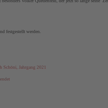
t besonders Volker Quedenfeld, der jetzt so lange seine Ze
nd festgestellt werden.
h Schöni, Jahrgang 2021
eendet