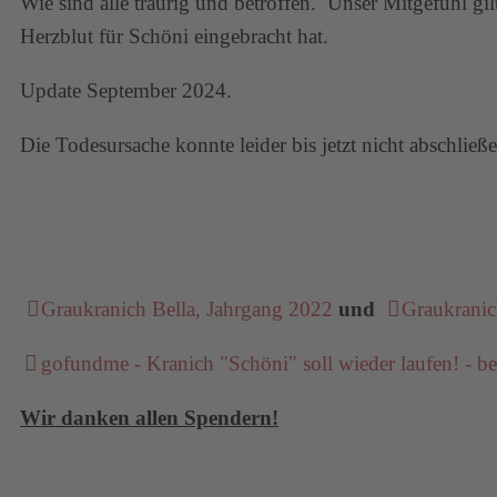
Wie sind alle traurig und betroffen. Unser Mitgefühl gil
Herzblut für Schöni eingebracht hat.
Update September 2024.
Die Todesursache konnte leider bis jetzt nicht abschließe
Graukranich Bella, Jahrgang 2022
und
Graukranic
gofundme - Kranich "Schöni" soll wieder laufen! - b
Wir danken allen Spendern!