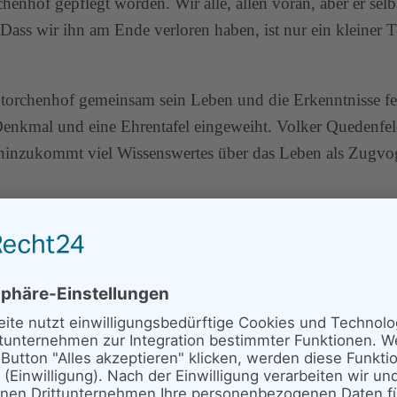
henhof gepflegt worden. Wir alle, allen voran, aber er selb
ass wir ihn am Ende verloren haben, ist nur ein kleiner Te
rchenhof gemeinsam sein Leben und die Erkenntnisse fei
enkmal und eine Ehrentafel eingeweiht. Volker Quedenfel
hinzukommt viel Wissenswertes über das Leben als Zugvo
aniche Bella und Schöni, wenn auch aus unterschiedliche
, in denen er über die Lebensweise des Kranichs, insbesond
höni referieren.