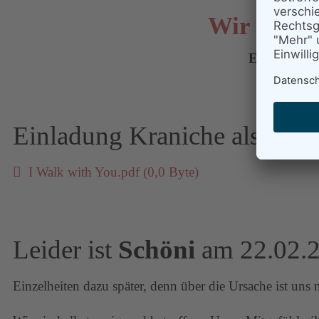
Wir laden 
Eintritt: ei
Einladung Kraniche als pdf
I Walk with You.pdf
(0,0 Byte)
Leider ist
Schöni
am 22.02.2
Einzelheiten dazu später, denn über die Ursache ist uns 