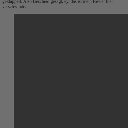
geklappert. Also Bescheid gesagt, ey, das ist mein Revier hier,
verschwinde.