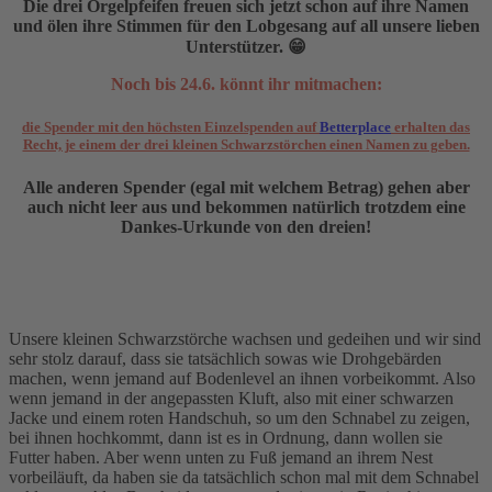
Die drei Orgelpfeifen freuen sich jetzt schon auf ihre Namen
und ölen ihre Stimmen für den Lobgesang auf all unsere lieben
Unterstützer. 😁
Noch bis 24.6. könnt ihr mitmachen:
die Spender mit den höchsten Einzelspenden auf
Betterplace
erhalten das
Recht, je einem der drei kleinen Schwarzstörchen einen Namen zu geben.
Alle anderen Spender (egal mit welchem Betrag) gehen aber
auch nicht leer aus und bekommen natürlich trotzdem eine
Dankes-Urkunde von den dreien!
Unsere kleinen Schwarzstörche wachsen und gedeihen und wir sind
sehr stolz darauf, dass sie tatsächlich sowas wie Drohgebärden
machen, wenn jemand auf Bodenlevel an ihnen vorbeikommt. Also
wenn jemand in der angepassten Kluft, also mit einer schwarzen
Jacke und einem roten Handschuh, so um den Schnabel zu zeigen,
bei ihnen hochkommt, dann ist es in Ordnung, dann wollen sie
Futter haben. Aber wenn unten zu Fuß jemand an ihrem Nest
vorbeiläuft, da haben sie da tatsächlich schon mal mit dem Schnabel