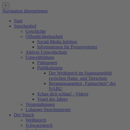
×
Navigation überspringen
Start
Storchenhof
Geschichte
Öffentlichkeitsarbeit
Social-Media Infobox
Informationen für Pressevertreter
Aktiver Umweltschutz
Umweltbildung
Führungen
Publikationen
Der Weißstorch im Spannungsfeld
zwischen Natur- und Tierschutz
Beratungsangebot „Fairpachten“ des
NABU
Schau dich schlau! - Videos
Vogel des Jahres
Veranstaltungen
Loburger Storchennester
Der Storch
Weißstorch
Schwarzstorch