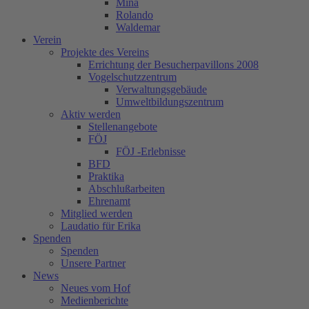
Mina
Rolando
Waldemar
Verein
Projekte des Vereins
Errichtung der Besucherpavillons 2008
Vogelschutzzentrum
Verwaltungsgebäude
Umweltbildungszentrum
Aktiv werden
Stellenangebote
FÖJ
FÖJ -Erlebnisse
BFD
Praktika
Abschlußarbeiten
Ehrenamt
Mitglied werden
Laudatio für Erika
Spenden
Spenden
Unsere Partner
News
Neues vom Hof
Medienberichte