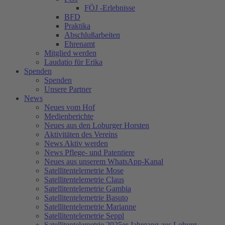
FÖJ -Erlebnisse
BFD
Praktika
Abschlußarbeiten
Ehrenamt
Mitglied werden
Laudatio für Erika
Spenden
Spenden
Unsere Partner
News
Neues vom Hof
Medienberichte
Neues aus den Loburger Horsten
Aktivitäten des Vereins
News Aktiv werden
News Pflege- und Patentiere
Neues aus unserem WhatsApp-Kanal
Satellitentelemetrie Mose
Satellitentelemetrie Claus
Satellitentelemetrie Gambia
Satellitentelemetrie Basuto
Satellitentelemetrie Marianne
Satellitentelemetrie Seppl
Satellitentelemetrie 2025er Jahrgang aus Loburg