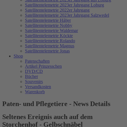
Satellitentelemetrie 2023er Jahrgang Loburg
Satellitentelemetrie 2022er Jahrgang
Satellitentelemetrie 2023er Jahrgang Salzwedel
Satellitentelemetrie Håljer
Satellitentelemetrie Nobby
Satellitentelemetrie Waldemar
Satellitentelemetrie Köckte
Satellitentelemetrie Rolando
Satellitentelemetrie Magnus
Satellitentelemetrie Jonas
Shop
Patenschaften
Artikel Prinzesschen
DVD/CD
Bücher
Souvenirs
Versandkosten
Warenkorb
Paten- und Pflegetiere - News Details
Seltenes Ereignis auch auf dem
Storchenhof - Gelbschnäbel