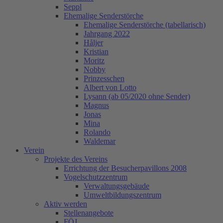
Seppl
Ehemalige Senderstörche
Ehemalige Senderstörche (tabellarisch)
Jahrgang 2022
Håljer
Kristian
Moritz
Nobby
Prinzesschen
Albert von Lotto
Lysann (ab 05/2020 ohne Sender)
Magnus
Jonas
Mina
Rolando
Waldemar
Verein
Projekte des Vereins
Errichtung der Besucherpavillons 2008
Vogelschutzzentrum
Verwaltungsgebäude
Umweltbildungszentrum
Aktiv werden
Stellenangebote
FÖJ