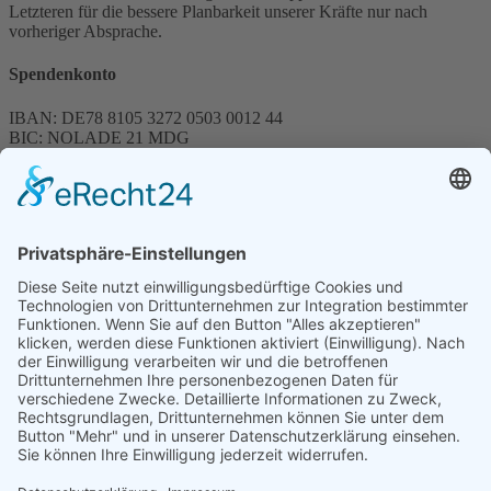
Letzteren für die bessere Planbarkeit unserer Kräfte nur nach
vorheriger Absprache.
Spendenkonto
IBAN: DE78 8105 3272 0503 0012 44
BIC: NOLADE 21 MDG
Sparkasse MagdeBurg
Spenden können steuerlich abgesetzt werden
Förderung
© 1987 – 2025
Storchenhof Loburg e.V.
Alle Rechte vorbehalten.
Cookie-Einstellungen
Navigation überspringen
Impressum