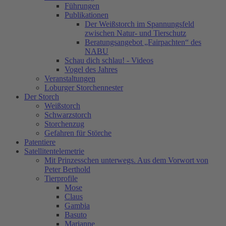
Führungen
Publikationen
Der Weißstorch im Spannungsfeld
zwischen Natur- und Tierschutz
Beratungsangebot „Fairpachten“ des
NABU
Schau dich schlau! - Videos
Vogel des Jahres
Veranstaltungen
Loburger Storchennester
Der Storch
Weißstorch
Schwarzstorch
Storchenzug
Gefahren für Störche
Patentiere
Satellitentelemetrie
Mit Prinzesschen unterwegs. Aus dem Vorwort von
Peter Berthold
Tierprofile
Mose
Claus
Gambia
Basuto
Marianne