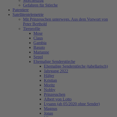
Storchenzug
Gefahren für Störche
Patentiere
Satellitentelemetrie
Mit Prinzesschen unterwegs. Aus dem Vorwort von
Peter Berthold
Tierprofile
Mose
Claus
Gambia
Basuto
Marianne
Seppl
Ehemalige Senderstörche
Ehemalige Senderstörche (tabellarisch)
Jahrgang 2022
Håljer
Kristian
Moritz
Nobby
Prinzesschen
Albert von Lotto
Lysann (ab 05/2020 ohne Sender)
Magnus
Jonas