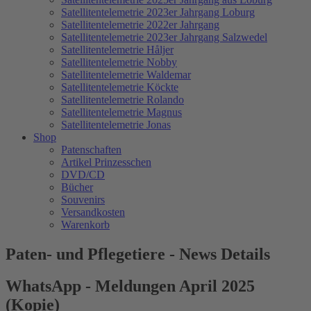
Satellitentelemetrie 2023er Jahrgang Loburg
Satellitentelemetrie 2022er Jahrgang
Satellitentelemetrie 2023er Jahrgang Salzwedel
Satellitentelemetrie Håljer
Satellitentelemetrie Nobby
Satellitentelemetrie Waldemar
Satellitentelemetrie Köckte
Satellitentelemetrie Rolando
Satellitentelemetrie Magnus
Satellitentelemetrie Jonas
Shop
Patenschaften
Artikel Prinzesschen
DVD/CD
Bücher
Souvenirs
Versandkosten
Warenkorb
Paten- und Pflegetiere - News Details
WhatsApp - Meldungen April 2025
(Kopie)