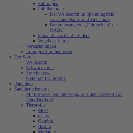
Führungen
Publikationen
Der Weißstorch im Spannungsfeld
zwischen Natur- und Tierschutz
Beratungsangebot „Fairpachten“ des
NABU
Schau dich schlau! - Videos
Vogel des Jahres
Veranstaltungen
Loburger Storchennester
Der Storch
Weißstorch
Schwarzstorch
Storchenzug
Gefahren für Störche
Patentiere
Satellitentelemetrie
Mit Prinzesschen unterwegs. Aus dem Vorwort von
Peter Berthold
Tierprofile
Mose
Claus
Gambia
Basuto
Marianne