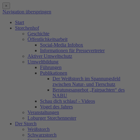
×
Navigation überspringen
Start
Storchenhof
Geschichte
Öffentlichkeitsarbeit
Social-Media Infobox
Informationen für Pressevertreter
Aktiver Umweltschutz
Umweltbildung
Führungen
Publikationen
Der Weißstorch im Spannungsfeld
zwischen Natur- und Tierschutz
Beratungsangebot „Fairpachten“ des
NABU
Schau dich schlau! - Videos
Vogel des Jahres
Veranstaltungen
Loburger Storchennester
Der Storch
Weißstorch
Schwarzstorch