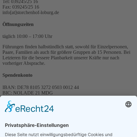
Tel: 039245/25 16
Fax: 039245/25 16
info[at]storchenhof-loburg.de
Öffnungszeiten
täglich 10:00 – 17:00 Uhr
Führungen finden halbstündlich statt, sowohl für Einzelpersonen,
Paare, Familien als auch für größere Gruppen ab 15 Personen. Bei
Letzteren für die bessere Planbarkeit unserer Kräfte nur nach
vorheriger Absprache.
Spendenkonto
IBAN: DE78 8105 3272 0503 0012 44
BIC: NOLADE 21 MDG
Sparkasse MagdeBurg
Spenden können steuerlich abgesetzt werden
Förderung