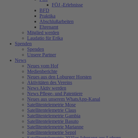
FÖJ -Erlebnisse
BFD
Praktika
Abschlußarbeiten
Ehrenamt
Mitglied werden
Laudatio für Erika
Spenden
Spenden
Unsere Partner
News
Neues vom Hof
Medienberichte
Neues aus den Loburger Horsten
Aktivitäten des Vereins
News Aktiv werden
News Pflege- und Patentiere
Neues aus unserem WhatsApp-Kanal
Satellitentelemetrie Mose
Satellitentelemetrie Claus
Satellitentelemetrie Gambia
Satellitentelemetrie Basuto
Satellitentelemetrie Marianne
Satellitentelemetrie Seppl
Satellitentelemetrie 2025er Jahrgang aus Loburg