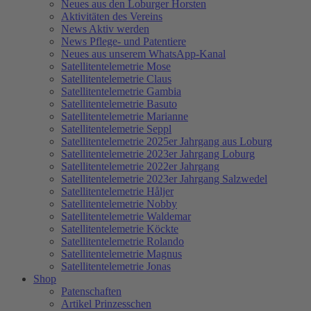
Neues aus den Loburger Horsten
Aktivitäten des Vereins
News Aktiv werden
News Pflege- und Patentiere
Neues aus unserem WhatsApp-Kanal
Satellitentelemetrie Mose
Satellitentelemetrie Claus
Satellitentelemetrie Gambia
Satellitentelemetrie Basuto
Satellitentelemetrie Marianne
Satellitentelemetrie Seppl
Satellitentelemetrie 2025er Jahrgang aus Loburg
Satellitentelemetrie 2023er Jahrgang Loburg
Satellitentelemetrie 2022er Jahrgang
Satellitentelemetrie 2023er Jahrgang Salzwedel
Satellitentelemetrie Håljer
Satellitentelemetrie Nobby
Satellitentelemetrie Waldemar
Satellitentelemetrie Köckte
Satellitentelemetrie Rolando
Satellitentelemetrie Magnus
Satellitentelemetrie Jonas
Shop
Patenschaften
Artikel Prinzesschen