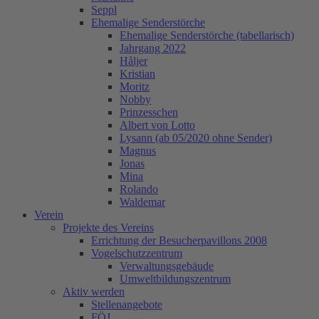
Seppl
Ehemalige Senderstörche
Ehemalige Senderstörche (tabellarisch)
Jahrgang 2022
Håljer
Kristian
Moritz
Nobby
Prinzesschen
Albert von Lotto
Lysann (ab 05/2020 ohne Sender)
Magnus
Jonas
Mina
Rolando
Waldemar
Verein
Projekte des Vereins
Errichtung der Besucherpavillons 2008
Vogelschutzzentrum
Verwaltungsgebäude
Umweltbildungszentrum
Aktiv werden
Stellenangebote
FÖJ