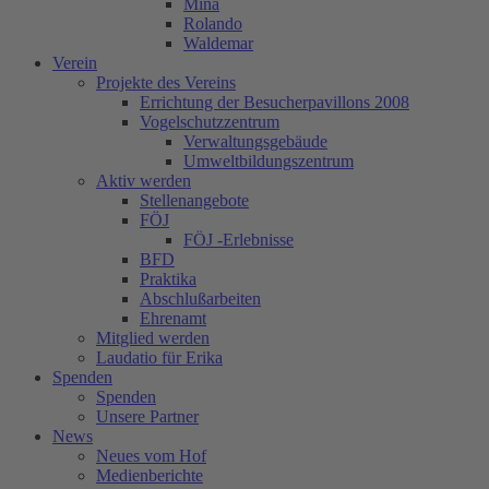
Mina
Rolando
Waldemar
Verein
Projekte des Vereins
Errichtung der Besucherpavillons 2008
Vogelschutzzentrum
Verwaltungsgebäude
Umweltbildungszentrum
Aktiv werden
Stellenangebote
FÖJ
FÖJ -Erlebnisse
BFD
Praktika
Abschlußarbeiten
Ehrenamt
Mitglied werden
Laudatio für Erika
Spenden
Spenden
Unsere Partner
News
Neues vom Hof
Medienberichte