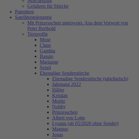
Storchenzug
Gefahren für Störche
Patentiere
Satellitentelemetrie
Mit Prinzesschen unterwegs. Aus dem Vorwort von
Peter Berthold
Tierprofile
Mose
Claus
Gambia
Basuto
Marianne
Seppl
Ehemalige Senderstörche
Ehemalige Senderstörche (tabellarisch)
Jahrgang 2022
Håljer
Kristian
Moritz
Nobby
Prinzesschen
Albert von Lotto
Lysann (ab 05/2020 ohne Sender)
Magnus
Jonas