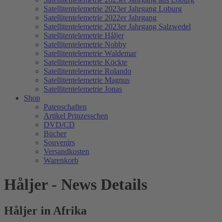
Satellitentelemetrie 2023er Jahrgang Loburg
Satellitentelemetrie 2022er Jahrgang
Satellitentelemetrie 2023er Jahrgang Salzwedel
Satellitentelemetrie Håljer
Satellitentelemetrie Nobby
Satellitentelemetrie Waldemar
Satellitentelemetrie Köckte
Satellitentelemetrie Rolando
Satellitentelemetrie Magnus
Satellitentelemetrie Jonas
Shop
Patenschaften
Artikel Prinzesschen
DVD/CD
Bücher
Souvenirs
Versandkosten
Warenkorb
Håljer - News Details
Håljer in Afrika