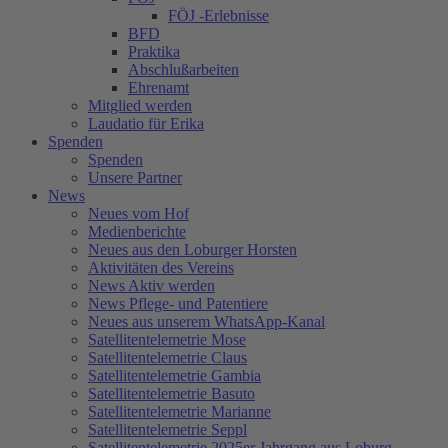
FÖJ -Erlebnisse
BFD
Praktika
Abschlußarbeiten
Ehrenamt
Mitglied werden
Laudatio für Erika
Spenden
Spenden
Unsere Partner
News
Neues vom Hof
Medienberichte
Neues aus den Loburger Horsten
Aktivitäten des Vereins
News Aktiv werden
News Pflege- und Patentiere
Neues aus unserem WhatsApp-Kanal
Satellitentelemetrie Mose
Satellitentelemetrie Claus
Satellitentelemetrie Gambia
Satellitentelemetrie Basuto
Satellitentelemetrie Marianne
Satellitentelemetrie Seppl
Satellitentelemetrie 2025er Jahrgang aus Loburg