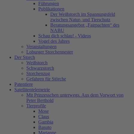
Führungen
Publikationen
Der Weißstorch im Spannungsfeld
zwischen Natur- und Tierschutz
Beratungsangebot „Fairpachten“ des
NABU
Schau dich schlau! - Videos
Vogel des Jahres
Veranstaltungen
Loburger Storchennester
Der Storch
Weißstorch
Schwarzstorch
Storchenzug
Gefahren für Störche
Patentiere
Satellitentelemetrie
Mit Prinzesschen unterwegs. Aus dem Vorwort von
Peter Berthold
Tierprofile
Mose
Claus
Gambia
Basuto
Marianne