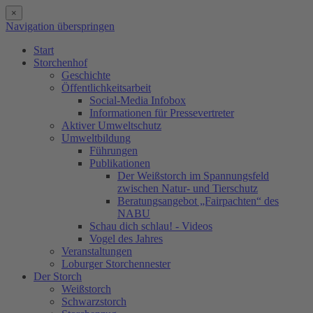
×
Navigation überspringen
Start
Storchenhof
Geschichte
Öffentlichkeitsarbeit
Social-Media Infobox
Informationen für Pressevertreter
Aktiver Umweltschutz
Umweltbildung
Führungen
Publikationen
Der Weißstorch im Spannungsfeld
zwischen Natur- und Tierschutz
Beratungsangebot „Fairpachten“ des
NABU
Schau dich schlau! - Videos
Vogel des Jahres
Veranstaltungen
Loburger Storchennester
Der Storch
Weißstorch
Schwarzstorch