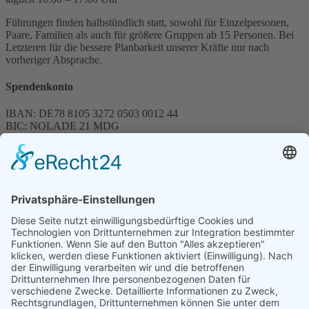
Führungen finden halbstündlich statt, sowohl für Einzelpersonen,
Paare, Familien als auch für größere Gruppen ab 15 Personen. Bei
Letzteren für die bessere Planbarkeit unserer Kräfte nur nach
vorheriger Absprache.
Spendenkonto
IBAN: DE78 8105 3272 0503 0012 44
BIC: NOLADE 21 MDG
Sparkasse MagdeBurg
Spenden können steuerlich abgesetzt werden
Förderung
© 1987 – 2025
Storchenhof Loburg e.V.
Alle Rechte vorbehalten.
Cookie-Einstellungen