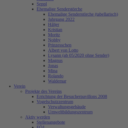
Seppl
Ehemalige Senderstörche
Ehemalige Senderstörche (tabellarisch)
Jahrgang 2022
Håljer
Kristian
Moritz
Nobby
Prinzesschen
Albert von Lotto
Lysann (ab 05/2020 ohne Sender)
Magnus
Jonas
Mina
Rolando
Waldemar
Verein
Projekte des Vereins
Errichtung der Besucherpavillons 2008
Vogelschutzzentrum
Verwaltungsgebäude
Umweltbildungszentrum
Aktiv werden
Stellenangebote
FÖJ