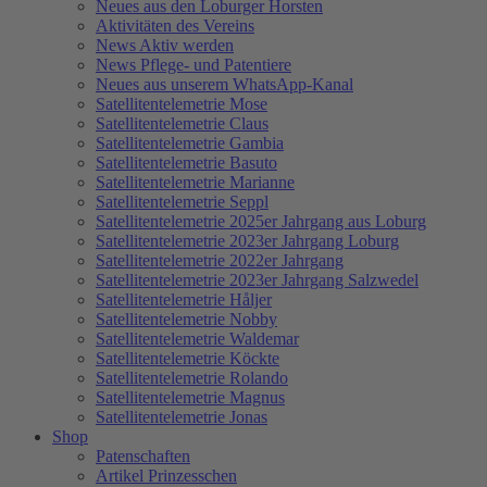
Neues aus den Loburger Horsten
Aktivitäten des Vereins
News Aktiv werden
News Pflege- und Patentiere
Neues aus unserem WhatsApp-Kanal
Satellitentelemetrie Mose
Satellitentelemetrie Claus
Satellitentelemetrie Gambia
Satellitentelemetrie Basuto
Satellitentelemetrie Marianne
Satellitentelemetrie Seppl
Satellitentelemetrie 2025er Jahrgang aus Loburg
Satellitentelemetrie 2023er Jahrgang Loburg
Satellitentelemetrie 2022er Jahrgang
Satellitentelemetrie 2023er Jahrgang Salzwedel
Satellitentelemetrie Håljer
Satellitentelemetrie Nobby
Satellitentelemetrie Waldemar
Satellitentelemetrie Köckte
Satellitentelemetrie Rolando
Satellitentelemetrie Magnus
Satellitentelemetrie Jonas
Shop
Patenschaften
Artikel Prinzesschen