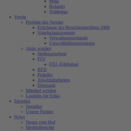
Mina
Rolando
Waldemar
Verein
Projekte des Vereins
Errichtung der Besucherpavillons 2008
Vogelschutzzentrum
Verwaltungsgebäude
Umweltbildungszentrum
Aktiv werden
Stellenangebote
FÖJ
FÖJ -Erlebnisse
BFD
Praktika
Abschlußarbeiten
Ehrenamt
Mitglied werden
Laudatio für Erika
Spenden
Spenden
Unsere Partner
News
Neues vom Hof
Medienberichte