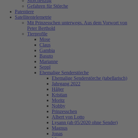
Storchenzug
Gefahren für Störche
Patentiere
Satellitentelemetrie
Mit Prinzesschen unterwegs. Aus dem Vorwort von
Peter Berthold
Tierprofile
Mose
Claus
Gambia
Basuto
Marianne
Seppl
Ehemalige Senderstörche
Ehemalige Senderstörche (tabellarisch)
Jahrgang 2022
Håljer
Kristian
Moritz
Nobby
Prinzesschen
Albert von Lotto
Lysann (ab 05/2020 ohne Sender)
Magnus
Jonas