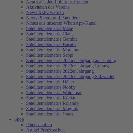
Neues aus den Loburger Horsten
Aktivitäten des Vereins
News Aktiv werden
News Pflege- und Patentiere
Neues aus unserem WhatsApp-Kanal
Satellitentelemetrie Mose
Satellitentelemetrie Claus
Satellitentelemetrie Gambia
Satellitentelemetrie Basuto
Satellitentelemetrie Marianne
Satellitentelemetrie Seppl
Satellitentelemetrie 2025er Jahrgang aus Loburg
Satellitentelemetrie 2023er Jahrgang Loburg
Satellitentelemetrie 2022er Jahrgang
Satellitentelemetrie 2023er Jahrgang Salzwedel
Satellitentelemetrie Håljer
Satellitentelemetrie Nobby
Satellitentelemetrie Waldemar
Satellitentelemetrie Köckte
Satellitentelemetrie Rolando
Satellitentelemetrie Magnus
Satellitentelemetrie Jonas
Shop
Patenschaften
Artikel Prinzesschen