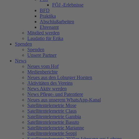
FÖJ -Erlebnisse
BFD
Praktika
Abschlußarbeiten
Ehrenamt
Mitglied werden
Laudatio für Erika
Spenden
Spenden
Unsere Partner
News
Neues vom Hof
Medienberichte
Neues aus den Loburger Horsten
Aktivitäten des Vereins
News Aktiv werden
News Pflege- und Patentiere
Neues aus unserem WhatsApp-Kanal
Satellitentelemetrie Mose
Satellitentelemetrie Claus
Satellitentelemetrie Gambia
Satellitentelemetrie Basuto
Satellitentelemetrie Marianne
Satellitentelemetrie Seppl
Satellitentelemetrie 2025er Jahrgang aus Loburg