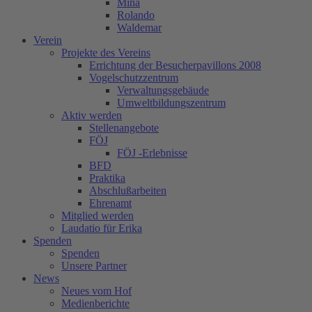
Mina
Rolando
Waldemar
Verein
Projekte des Vereins
Errichtung der Besucherpavillons 2008
Vogelschutzzentrum
Verwaltungsgebäude
Umweltbildungszentrum
Aktiv werden
Stellenangebote
FÖJ
FÖJ -Erlebnisse
BFD
Praktika
Abschlußarbeiten
Ehrenamt
Mitglied werden
Laudatio für Erika
Spenden
Spenden
Unsere Partner
News
Neues vom Hof
Medienberichte