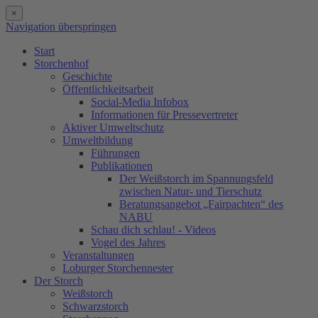
×
Navigation überspringen
Start
Storchenhof
Geschichte
Öffentlichkeitsarbeit
Social-Media Infobox
Informationen für Pressevertreter
Aktiver Umweltschutz
Umweltbildung
Führungen
Publikationen
Der Weißstorch im Spannungsfeld
zwischen Natur- und Tierschutz
Beratungsangebot „Fairpachten“ des
NABU
Schau dich schlau! - Videos
Vogel des Jahres
Veranstaltungen
Loburger Storchennester
Der Storch
Weißstorch
Schwarzstorch