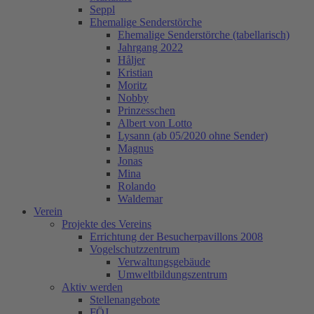
Seppl
Ehemalige Senderstörche
Ehemalige Senderstörche (tabellarisch)
Jahrgang 2022
Håljer
Kristian
Moritz
Nobby
Prinzesschen
Albert von Lotto
Lysann (ab 05/2020 ohne Sender)
Magnus
Jonas
Mina
Rolando
Waldemar
Verein
Projekte des Vereins
Errichtung der Besucherpavillons 2008
Vogelschutzzentrum
Verwaltungsgebäude
Umweltbildungszentrum
Aktiv werden
Stellenangebote
FÖJ