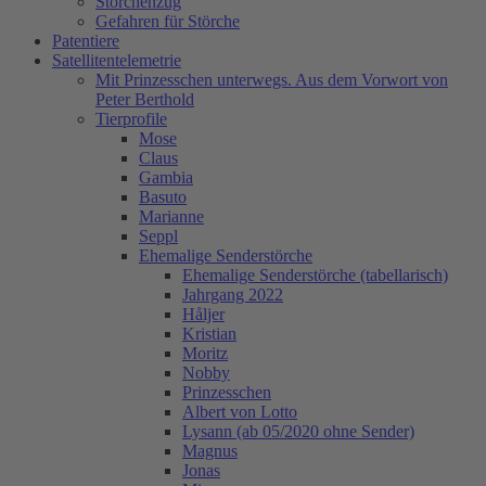
Storchenzug
Gefahren für Störche
Patentiere
Satellitentelemetrie
Mit Prinzesschen unterwegs. Aus dem Vorwort von
Peter Berthold
Tierprofile
Mose
Claus
Gambia
Basuto
Marianne
Seppl
Ehemalige Senderstörche
Ehemalige Senderstörche (tabellarisch)
Jahrgang 2022
Håljer
Kristian
Moritz
Nobby
Prinzesschen
Albert von Lotto
Lysann (ab 05/2020 ohne Sender)
Magnus
Jonas