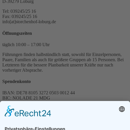
D-39279 Loburg
Tel: 039245/25 16
Fax: 039245/25 16
info[at]storchenhof-loburg.de
Öffnungszeiten
täglich 10:00 – 17:00 Uhr
Führungen finden halbstündlich statt, sowohl für Einzelpersonen,
Paare, Familien als auch für größere Gruppen ab 15 Personen. Bei
Letzteren für die bessere Planbarkeit unserer Kräfte nur nach
vorheriger Absprache.
Spendenkonto
IBAN: DE78 8105 3272 0503 0012 44
BIC: NOLADE 21 MDG
Sparkasse MagdeBurg
Spenden können steuerlich abgesetzt werden