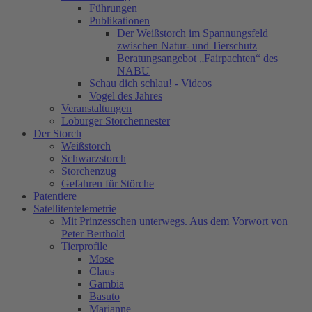
Führungen
Publikationen
Der Weißstorch im Spannungsfeld
zwischen Natur- und Tierschutz
Beratungsangebot „Fairpachten“ des
NABU
Schau dich schlau! - Videos
Vogel des Jahres
Veranstaltungen
Loburger Storchennester
Der Storch
Weißstorch
Schwarzstorch
Storchenzug
Gefahren für Störche
Patentiere
Satellitentelemetrie
Mit Prinzesschen unterwegs. Aus dem Vorwort von
Peter Berthold
Tierprofile
Mose
Claus
Gambia
Basuto
Marianne