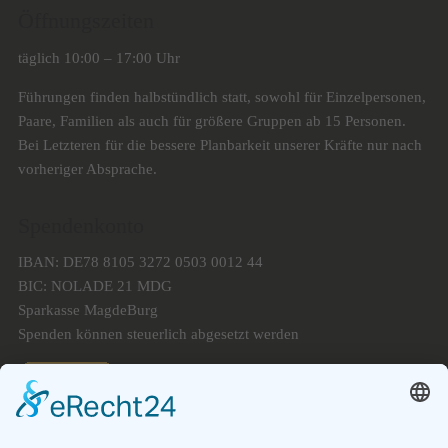
Öffnungszeiten
täglich 10:00 – 17:00 Uhr
Führungen finden halbstündlich statt, sowohl für Einzelpersonen,
Paare, Familien als auch für größere Gruppen ab 15 Personen.
Bei Letzteren für die bessere Planbarkeit unserer Kräfte nur nach
vorheriger Absprache.
Spendenkonto
IBAN: DE78 8105 3272 0503 0012 44
BIC: NOLADE 21 MDG
Sparkasse MagdeBurg
Spenden können steuerlich abgesetzt werden
Förderung