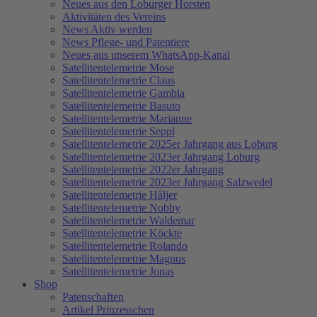
Neues aus den Loburger Horsten
Aktivitäten des Vereins
News Aktiv werden
News Pflege- und Patentiere
Neues aus unserem WhatsApp-Kanal
Satellitentelemetrie Mose
Satellitentelemetrie Claus
Satellitentelemetrie Gambia
Satellitentelemetrie Basuto
Satellitentelemetrie Marianne
Satellitentelemetrie Seppl
Satellitentelemetrie 2025er Jahrgang aus Loburg
Satellitentelemetrie 2023er Jahrgang Loburg
Satellitentelemetrie 2022er Jahrgang
Satellitentelemetrie 2023er Jahrgang Salzwedel
Satellitentelemetrie Håljer
Satellitentelemetrie Nobby
Satellitentelemetrie Waldemar
Satellitentelemetrie Köckte
Satellitentelemetrie Rolando
Satellitentelemetrie Magnus
Satellitentelemetrie Jonas
Shop
Patenschaften
Artikel Prinzesschen