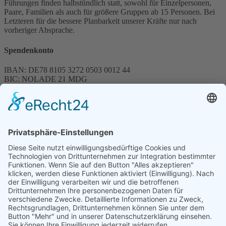
Führungen finden halbstündlich statt, sowohl für Einzelpersonen,
Paare, Familien als auch für größere Gruppen ab 15 Personen. Bei
Letzteren für die bessere Planbarkeit unserer Kräfte nur nach
vorheriger Absprache.
Spendenkonto
IBAN: DE78 8105 3272 0503 0012 44
BIC: NOLADE 21 MDG
Sparkasse MagdeBurg
Spenden können steuerlich abgesetzt werden
Förderung
© 1987 – 2025
Storchenhof Loburg e.V.
Alle Rechte vorbehalten.
Cookie-Einstellungen
Navigation überspringen