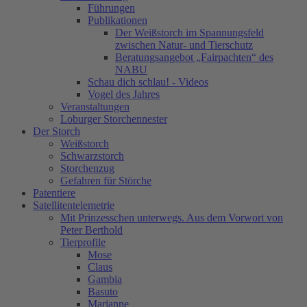
Führungen
Publikationen
Der Weißstorch im Spannungsfeld
zwischen Natur- und Tierschutz
Beratungsangebot „Fairpachten“ des
NABU
Schau dich schlau! - Videos
Vogel des Jahres
Veranstaltungen
Loburger Storchennester
Der Storch
Weißstorch
Schwarzstorch
Storchenzug
Gefahren für Störche
Patentiere
Satellitentelemetrie
Mit Prinzesschen unterwegs. Aus dem Vorwort von
Peter Berthold
Tierprofile
Mose
Claus
Gambia
Basuto
Marianne