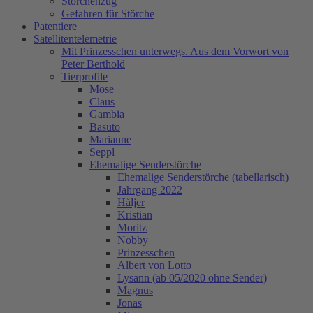
Storchenzug
Gefahren für Störche
Patentiere
Satellitentelemetrie
Mit Prinzesschen unterwegs. Aus dem Vorwort von
Peter Berthold
Tierprofile
Mose
Claus
Gambia
Basuto
Marianne
Seppl
Ehemalige Senderstörche
Ehemalige Senderstörche (tabellarisch)
Jahrgang 2022
Håljer
Kristian
Moritz
Nobby
Prinzesschen
Albert von Lotto
Lysann (ab 05/2020 ohne Sender)
Magnus
Jonas