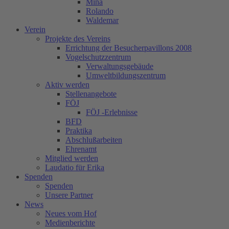
Mina
Rolando
Waldemar
Verein
Projekte des Vereins
Errichtung der Besucherpavillons 2008
Vogelschutzzentrum
Verwaltungsgebäude
Umweltbildungszentrum
Aktiv werden
Stellenangebote
FÖJ
FÖJ -Erlebnisse
BFD
Praktika
Abschlußarbeiten
Ehrenamt
Mitglied werden
Laudatio für Erika
Spenden
Spenden
Unsere Partner
News
Neues vom Hof
Medienberichte