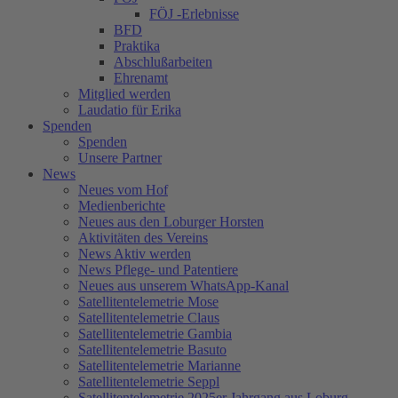
FÖJ -Erlebnisse
BFD
Praktika
Abschlußarbeiten
Ehrenamt
Mitglied werden
Laudatio für Erika
Spenden
Spenden
Unsere Partner
News
Neues vom Hof
Medienberichte
Neues aus den Loburger Horsten
Aktivitäten des Vereins
News Aktiv werden
News Pflege- und Patentiere
Neues aus unserem WhatsApp-Kanal
Satellitentelemetrie Mose
Satellitentelemetrie Claus
Satellitentelemetrie Gambia
Satellitentelemetrie Basuto
Satellitentelemetrie Marianne
Satellitentelemetrie Seppl
Satellitentelemetrie 2025er Jahrgang aus Loburg