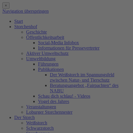
×
Navigation überspringen
Start
Storchenhof
Geschichte
Öffentlichkeitsarbeit
Social-Media Infobox
Informationen für Pressevertreter
Aktiver Umweltschutz
Umweltbildung
Führungen
Publikationen
Der Weißstorch im Spannungsfeld
zwischen Natur- und Tierschutz
Beratungsangebot „Fairpachten“ des
NABU
Schau dich schlau! - Videos
Vogel des Jahres
Veranstaltungen
Loburger Storchennester
Der Storch
Weißstorch
Schwarzstorch