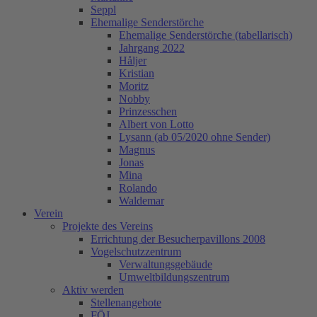
Seppl
Ehemalige Senderstörche
Ehemalige Senderstörche (tabellarisch)
Jahrgang 2022
Håljer
Kristian
Moritz
Nobby
Prinzesschen
Albert von Lotto
Lysann (ab 05/2020 ohne Sender)
Magnus
Jonas
Mina
Rolando
Waldemar
Verein
Projekte des Vereins
Errichtung der Besucherpavillons 2008
Vogelschutzzentrum
Verwaltungsgebäude
Umweltbildungszentrum
Aktiv werden
Stellenangebote
FÖJ