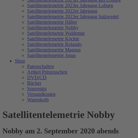
Satellitentelemetrie 2023er Jahrgang Loburg
Satellitentelemetrie 2022er Jahrgang
Satellitentelemetrie 2023er Jahrgang Salzwedel
Satellitentelemetrie Håljer
Satellitentelemetrie Nobby
Satellitentelemetrie Waldemar
Satellitentelemetrie Köckte
Satellitentelemetrie Rolando
Satellitentelemetrie Magnus
Satellitentelemetrie Jonas
Shop
Patenschaften
Artikel Prinzesschen
DVD/CD
Bücher
Souvenirs
Versandkosten
Warenkorb
Satellitentelemetrie Nobby
Nobby am 2. September 2020 abends