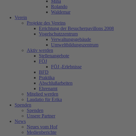
Mina
Rolando
Waldemar
Verein
Projekte des Vereins
Errichtung der Besucherpavillons 2008
Vogelschutzzentrum
Verwaltungsgebäude
Umweltbildungszentrum
Aktiv werden
Stellenangebote
FÖJ
FÖJ -Erlebnisse
BFD
Praktika
Abschlußarbeiten
Ehrenamt
Mitglied werden
Laudatio für Erika
Spenden
Spenden
Unsere Partner
News
Neues vom Hof
Medienberichte