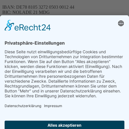
IBAN: DE78 8105 3272 0503 0012 44
BIC: NOLADE 21 MDG
Sparkasse MagdeBurg
Spenden können steuerlich abgesetzt werden
Förderung
© 1987 – 2025
Storchenhof Loburg e.V.
Alle Rechte vorbehalten.
Cookie-Einstellungen
Navigation überspringen
Impressum
Haftungsausschluss
Widerrufsrecht
Datenschutz
Facebook