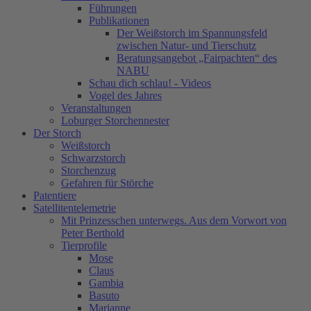
Führungen
Publikationen
Der Weißstorch im Spannungsfeld
zwischen Natur- und Tierschutz
Beratungsangebot „Fairpachten“ des
NABU
Schau dich schlau! - Videos
Vogel des Jahres
Veranstaltungen
Loburger Storchennester
Der Storch
Weißstorch
Schwarzstorch
Storchenzug
Gefahren für Störche
Patentiere
Satellitentelemetrie
Mit Prinzesschen unterwegs. Aus dem Vorwort von
Peter Berthold
Tierprofile
Mose
Claus
Gambia
Basuto
Marianne