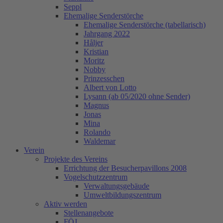
Seppl
Ehemalige Senderstörche
Ehemalige Senderstörche (tabellarisch)
Jahrgang 2022
Håljer
Kristian
Moritz
Nobby
Prinzesschen
Albert von Lotto
Lysann (ab 05/2020 ohne Sender)
Magnus
Jonas
Mina
Rolando
Waldemar
Verein
Projekte des Vereins
Errichtung der Besucherpavillons 2008
Vogelschutzzentrum
Verwaltungsgebäude
Umweltbildungszentrum
Aktiv werden
Stellenangebote
FÖJ