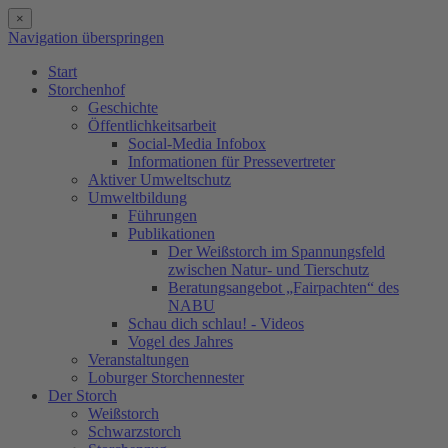
×
Navigation überspringen
Start
Storchenhof
Geschichte
Öffentlichkeitsarbeit
Social-Media Infobox
Informationen für Pressevertreter
Aktiver Umweltschutz
Umweltbildung
Führungen
Publikationen
Der Weißstorch im Spannungsfeld
zwischen Natur- und Tierschutz
Beratungsangebot „Fairpachten“ des
NABU
Schau dich schlau! - Videos
Vogel des Jahres
Veranstaltungen
Loburger Storchennester
Der Storch
Weißstorch
Schwarzstorch