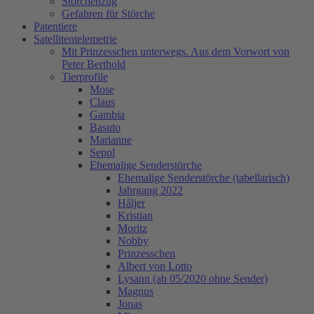
Storchenzug
Gefahren für Störche
Patentiere
Satellitentelemetrie
Mit Prinzesschen unterwegs. Aus dem Vorwort von
Peter Berthold
Tierprofile
Mose
Claus
Gambia
Basuto
Marianne
Seppl
Ehemalige Senderstörche
Ehemalige Senderstörche (tabellarisch)
Jahrgang 2022
Håljer
Kristian
Moritz
Nobby
Prinzesschen
Albert von Lotto
Lysann (ab 05/2020 ohne Sender)
Magnus
Jonas