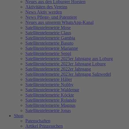
Neues aus den Loburger Horsten
Aktivitäten des Vereins
News Aktiv werden
News Pflege- und Patentiere
Neues aus unserem WhatsApp-Kanal
Satellitentelemetrie Mose
Satellitentelemetrie Claus
Satellitentelemetrie Gambia
Satellitentelemetrie Basuto
Satellitentelemetrie Marianne
Satellitentelemetrie Seppl
Satellitentelemetrie 2025er Jahrgang aus Loburg
Satellitentelemetrie 2023er Jahrgang Loburg
Satellitentelemetrie 2022er Jahrgang
Satellitentelemetrie 2023er Jahrgang Salzwedel
Satellitentelemetrie Håljer
Satellitentelemetrie Nobby
Satellitentelemetrie Waldemar
Satellitentelemetrie Köckte
Satellitentelemetrie Rolando
Satellitentelemetrie Magnus
Satellitentelemetrie Jonas
Shop
Patenschaften
Artikel Prinzesschen