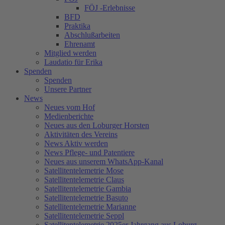
FÖJ -Erlebnisse
BFD
Praktika
Abschlußarbeiten
Ehrenamt
Mitglied werden
Laudatio für Erika
Spenden
Spenden
Unsere Partner
News
Neues vom Hof
Medienberichte
Neues aus den Loburger Horsten
Aktivitäten des Vereins
News Aktiv werden
News Pflege- und Patentiere
Neues aus unserem WhatsApp-Kanal
Satellitentelemetrie Mose
Satellitentelemetrie Claus
Satellitentelemetrie Gambia
Satellitentelemetrie Basuto
Satellitentelemetrie Marianne
Satellitentelemetrie Seppl
Satellitentelemetrie 2025er Jahrgang aus Loburg