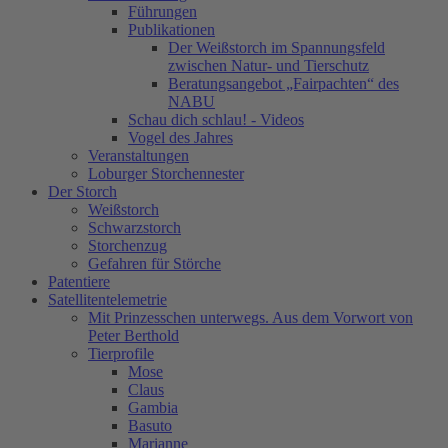
Führungen
Publikationen
Der Weißstorch im Spannungsfeld
zwischen Natur- und Tierschutz
Beratungsangebot „Fairpachten“ des
NABU
Schau dich schlau! - Videos
Vogel des Jahres
Veranstaltungen
Loburger Storchennester
Der Storch
Weißstorch
Schwarzstorch
Storchenzug
Gefahren für Störche
Patentiere
Satellitentelemetrie
Mit Prinzesschen unterwegs. Aus dem Vorwort von
Peter Berthold
Tierprofile
Mose
Claus
Gambia
Basuto
Marianne