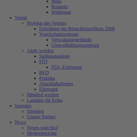
Mina
Rolando
Waldemar
Verein
Projekte des Vereins
Errichtung der Besucherpavillons 2008
Vogelschutzzentrum
Verwaltungsgebäude
Umweltbildungszentrum
Aktiv werden
Stellenangebote
FÖJ
FÖJ -Erlebnisse
BFD
Praktika
Abschlußarbeiten
Ehrenamt
Mitglied werden
Laudatio für Erika
Spenden
Spenden
Unsere Partner
News
Neues vom Hof
Medienberichte