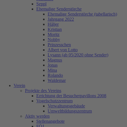
Seppl
Ehemalige Senderstörche
Ehemalige Senderstörche (tabellarisch)
Jahrgang 2022
Håljer
Kristian
Moritz
Nobby
Prinzesschen
Albert von Lotto
Lysann (ab 05/2020 ohne Sender)
Magnus
Jonas
Mina
Rolando
Waldemar
Verein
Projekte des Vereins
Errichtung der Besucherpavillons 2008
Vogelschutzzentrum
Verwaltungsgebäude
Umweltbildungszentrum
Aktiv werden
Stellenangebote
FÖJ