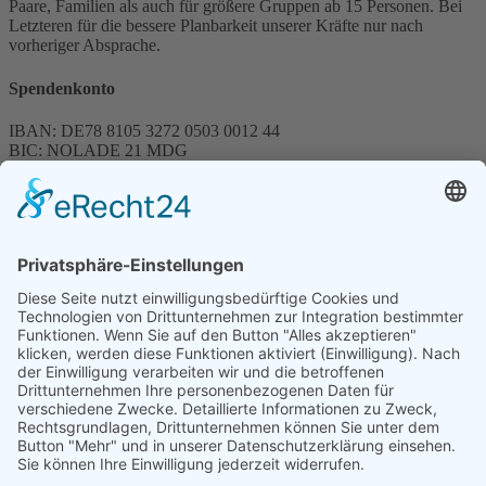
Paare, Familien als auch für größere Gruppen ab 15 Personen. Bei
Letzteren für die bessere Planbarkeit unserer Kräfte nur nach
vorheriger Absprache.
Spendenkonto
IBAN: DE78 8105 3272 0503 0012 44
BIC: NOLADE 21 MDG
Sparkasse MagdeBurg
Spenden können steuerlich abgesetzt werden
Förderung
© 1987 – 2025
Storchenhof Loburg e.V.
Alle Rechte vorbehalten.
Cookie-Einstellungen
Navigation überspringen