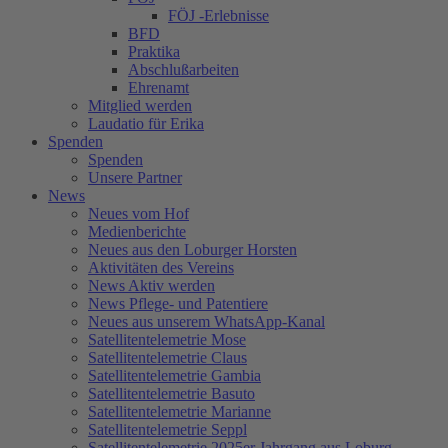
FÖJ -Erlebnisse
BFD
Praktika
Abschlußarbeiten
Ehrenamt
Mitglied werden
Laudatio für Erika
Spenden
Spenden
Unsere Partner
News
Neues vom Hof
Medienberichte
Neues aus den Loburger Horsten
Aktivitäten des Vereins
News Aktiv werden
News Pflege- und Patentiere
Neues aus unserem WhatsApp-Kanal
Satellitentelemetrie Mose
Satellitentelemetrie Claus
Satellitentelemetrie Gambia
Satellitentelemetrie Basuto
Satellitentelemetrie Marianne
Satellitentelemetrie Seppl
Satellitentelemetrie 2025er Jahrgang aus Loburg