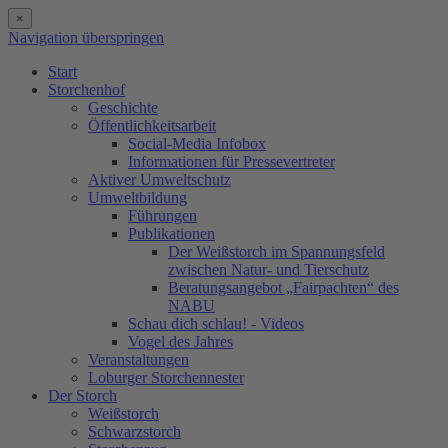
×
Navigation überspringen
Start
Storchenhof
Geschichte
Öffentlichkeitsarbeit
Social-Media Infobox
Informationen für Pressevertreter
Aktiver Umweltschutz
Umweltbildung
Führungen
Publikationen
Der Weißstorch im Spannungsfeld
zwischen Natur- und Tierschutz
Beratungsangebot „Fairpachten“ des
NABU
Schau dich schlau! - Videos
Vogel des Jahres
Veranstaltungen
Loburger Storchennester
Der Storch
Weißstorch
Schwarzstorch