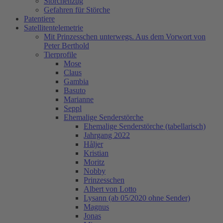
Storchenzug
Gefahren für Störche
Patentiere
Satellitentelemetrie
Mit Prinzesschen unterwegs. Aus dem Vorwort von
Peter Berthold
Tierprofile
Mose
Claus
Gambia
Basuto
Marianne
Seppl
Ehemalige Senderstörche
Ehemalige Senderstörche (tabellarisch)
Jahrgang 2022
Håljer
Kristian
Moritz
Nobby
Prinzesschen
Albert von Lotto
Lysann (ab 05/2020 ohne Sender)
Magnus
Jonas