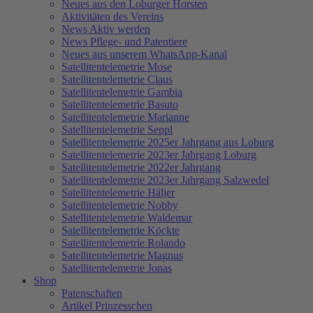
Neues aus den Loburger Horsten
Aktivitäten des Vereins
News Aktiv werden
News Pflege- und Patentiere
Neues aus unserem WhatsApp-Kanal
Satellitentelemetrie Mose
Satellitentelemetrie Claus
Satellitentelemetrie Gambia
Satellitentelemetrie Basuto
Satellitentelemetrie Marianne
Satellitentelemetrie Seppl
Satellitentelemetrie 2025er Jahrgang aus Loburg
Satellitentelemetrie 2023er Jahrgang Loburg
Satellitentelemetrie 2022er Jahrgang
Satellitentelemetrie 2023er Jahrgang Salzwedel
Satellitentelemetrie Håljer
Satellitentelemetrie Nobby
Satellitentelemetrie Waldemar
Satellitentelemetrie Köckte
Satellitentelemetrie Rolando
Satellitentelemetrie Magnus
Satellitentelemetrie Jonas
Shop
Patenschaften
Artikel Prinzesschen