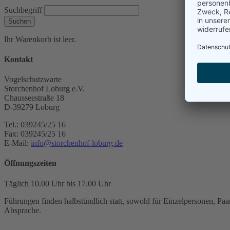
Suchbegriff
Suchen
Ihr Warenkorb ist leer.
Kontakt
Vogelschutzwarte
Storchenhof Loburg e.V.
Chausseestraße 18
D-39279 Loburg
Tel.: 039245/25 16
Fax: 039245/25 16
E-Mail:
info@storchenhof-loburg.de
Öffnungszeiten
Täglich 10.00 Uhr bis 17.00 Uhr
Führungen finden halbstündlich statt, sowohl für Einzelpersonen, Paar
Absprache.