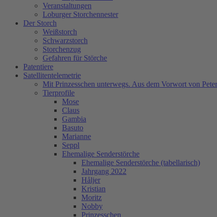
Veranstaltungen
Loburger Storchennester
Der Storch
Weißstorch
Schwarzstorch
Storchenzug
Gefahren für Störche
Patentiere
Satellitentelemetrie
Mit Prinzesschen unterwegs. Aus dem Vorwort von Peter
Tierprofile
Mose
Claus
Gambia
Basuto
Marianne
Seppl
Ehemalige Senderstörche
Ehemalige Senderstörche (tabellarisch)
Jahrgang 2022
Håljer
Kristian
Moritz
Nobby
Prinzesschen