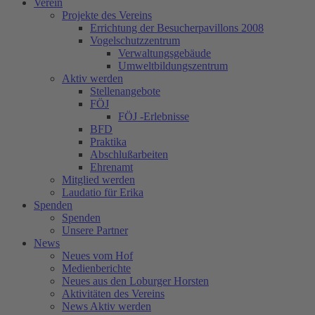
Verein
Projekte des Vereins
Errichtung der Besucherpavillons 2008
Vogelschutzzentrum
Verwaltungsgebäude
Umweltbildungszentrum
Aktiv werden
Stellenangebote
FÖJ
FÖJ -Erlebnisse
BFD
Praktika
Abschlußarbeiten
Ehrenamt
Mitglied werden
Laudatio für Erika
Spenden
Spenden
Unsere Partner
News
Neues vom Hof
Medienberichte
Neues aus den Loburger Horsten
Aktivitäten des Vereins
News Aktiv werden