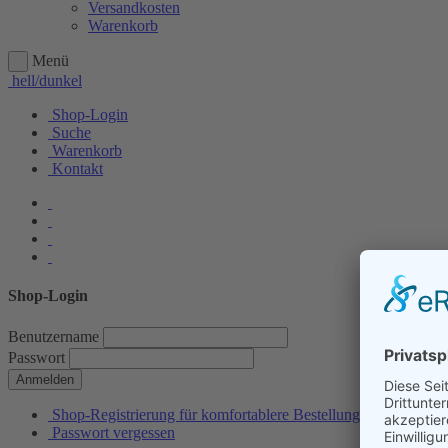
Versandkosten
Warenkorb
Menü
hell/dunkel
Shop-Login
Suche
Warenkorb
Kontakt
Shop-Login
Benutzername
Passwort
Anmelden
Shop-Registrierung für komfortablere Bestellungen
Passwort vergessen