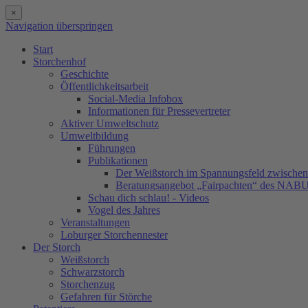
×
Navigation überspringen
Start
Storchenhof
Geschichte
Öffentlichkeitsarbeit
Social-Media Infobox
Informationen für Pressevertreter
Aktiver Umweltschutz
Umweltbildung
Führungen
Publikationen
Der Weißstorch im Spannungsfeld zwischen 
Beratungsangebot „Fairpachten“ des NAB
Schau dich schlau! - Videos
Vogel des Jahres
Veranstaltungen
Loburger Storchennester
Der Storch
Weißstorch
Schwarzstorch
Storchenzug
Gefahren für Störche