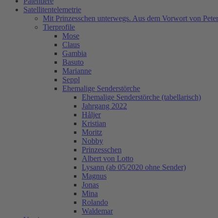
Patentiere
Satellitentelemetrie
Mit Prinzesschen unterwegs. Aus dem Vorwort von Peter
Tierprofile
Mose
Claus
Gambia
Basuto
Marianne
Seppl
Ehemalige Senderstörche
Ehemalige Senderstörche (tabellarisch)
Jahrgang 2022
Håljer
Kristian
Moritz
Nobby
Prinzesschen
Albert von Lotto
Lysann (ab 05/2020 ohne Sender)
Magnus
Jonas
Mina
Rolando
Waldemar