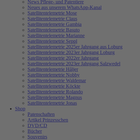
News Pflege- und Patentiere
Neues aus unserem WhatsApp-Kanal
Satellitentelemetrie Mose
Satellitentelemetrie Claus
Satellitentelemetrie Gambia
Satellitentelemetrie Basuto
Satellitentelemetrie Marianne
Satellitentelemetrie Seppl
Satellitentelemetrie 2025er Jahrgang aus Loburg
Satellitentelemetrie 2023er Jahrgang Loburg
Satellitentelemetrie 2022er Jahrgang
Satellitentelemetrie 2023er Jahrgang Salzwedel
Satellitentelemetrie Håljer
Satellitentelemetrie Nobby
Satellitentelemetrie Waldemar
Satellitentelemetrie Köckte
Satellitentelemetrie Rolando
Satellitentelemetrie Magnus
Satellitentelemetrie Jonas
Shop
Patenschaften
Artikel Prinzesschen
DVD/CD
Bücher
Souvenirs