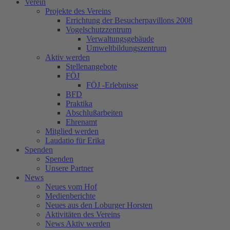
Verein
Projekte des Vereins
Errichtung der Besucherpavillons 2008
Vogelschutzzentrum
Verwaltungsgebäude
Umweltbildungszentrum
Aktiv werden
Stellenangebote
FÖJ
FÖJ -Erlebnisse
BFD
Praktika
Abschlußarbeiten
Ehrenamt
Mitglied werden
Laudatio für Erika
Spenden
Spenden
Unsere Partner
News
Neues vom Hof
Medienberichte
Neues aus den Loburger Horsten
Aktivitäten des Vereins
News Aktiv werden