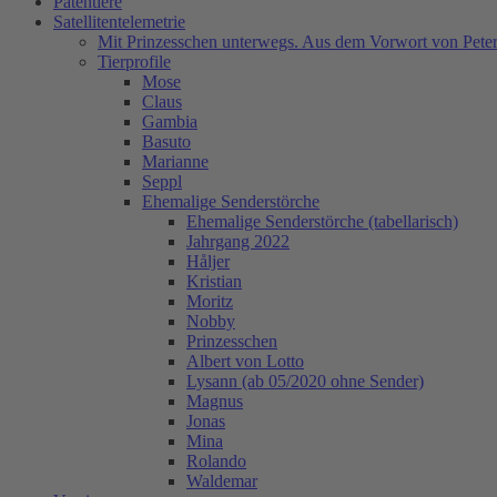
Patentiere
Satellitentelemetrie
Mit Prinzesschen unterwegs. Aus dem Vorwort von Peter
Tierprofile
Mose
Claus
Gambia
Basuto
Marianne
Seppl
Ehemalige Senderstörche
Ehemalige Senderstörche (tabellarisch)
Jahrgang 2022
Håljer
Kristian
Moritz
Nobby
Prinzesschen
Albert von Lotto
Lysann (ab 05/2020 ohne Sender)
Magnus
Jonas
Mina
Rolando
Waldemar