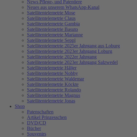
News Pflege- und Patentiere
Neues aus unserem WhatsApp-Kanal
Satellitentelemetrie Mose
Satellitentelemetrie Claus
Satellitentelemetrie Gambia
Satellitentelemetrie Basuto
Satellitentelemetrie Marianne
Satellitentelemetrie Seppl
Satellitentelemetrie 2025er Jahrgang aus Loburg
Satellitentelemetrie 2023er Jahrgang Loburg
Satellitentelemetrie 2022er Jahrgang
Satellitentelemetrie 2023er Jahrgang Salzwedel
Satellitentelemetrie Håljer
Satellitentelemetrie Nobby
Satellitentelemetrie Waldemar
Satellitentelemetrie Köckte
Satellitentelemetrie Rolando
Satellitentelemetrie Magnus
Satellitentelemetrie Jonas
Shop
Patenschaften
Artikel Prinzesschen
DVD/CD
Bücher
Souvenirs