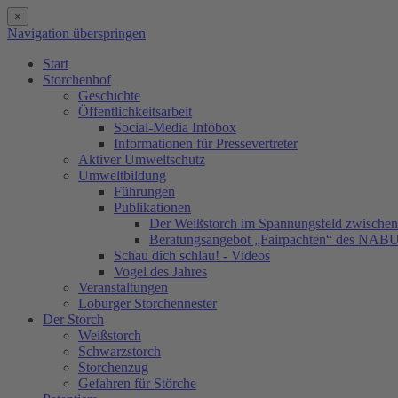
×
Navigation überspringen
Start
Storchenhof
Geschichte
Öffentlichkeitsarbeit
Social-Media Infobox
Informationen für Pressevertreter
Aktiver Umweltschutz
Umweltbildung
Führungen
Publikationen
Der Weißstorch im Spannungsfeld zwischen 
Beratungsangebot „Fairpachten“ des NAB
Schau dich schlau! - Videos
Vogel des Jahres
Veranstaltungen
Loburger Storchennester
Der Storch
Weißstorch
Schwarzstorch
Storchenzug
Gefahren für Störche