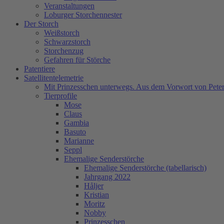
Veranstaltungen
Loburger Storchennester
Der Storch
Weißstorch
Schwarzstorch
Storchenzug
Gefahren für Störche
Patentiere
Satellitentelemetrie
Mit Prinzesschen unterwegs. Aus dem Vorwort von Peter
Tierprofile
Mose
Claus
Gambia
Basuto
Marianne
Seppl
Ehemalige Senderstörche
Ehemalige Senderstörche (tabellarisch)
Jahrgang 2022
Håljer
Kristian
Moritz
Nobby
Prinzesschen