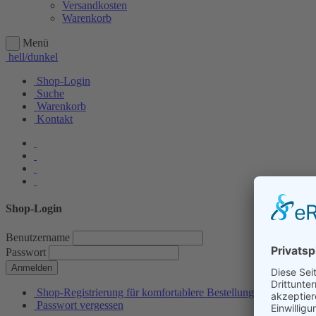
Versandkosten
Warenkorb
Menü
hell/dunkel
Shop-Login
Suche
Warenkorb
Kontakt
Shop-Login
Benutzername
Passwort
Anmelden
Shop-Registrierung für komfortablere Bestellungen
Passwort vergessen