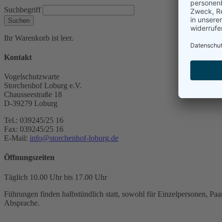
Suchbegriff
Suchen
Ihr Warenkorb ist leer.
Kontakt
Vogelschutzwarte
Storchenhof Loburg e.V.
Chausseestraße 18
D-39279 Loburg
Tel.: 039245/25 16
Fax: 039245/25 16
E-Mail:
info@storchenhof-loburg.de
Öffnungszeiten
Täglich 10.00 Uhr bis 17.00 Uhr
Führungen finden halbstündlich statt, sowohl für Einzelpersonen, Paar
Absprache.