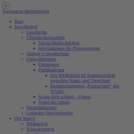
×
Navigation überspringen
Start
Storchenhof
Geschichte
Öffentlichkeitsarbeit
Social-Media Infobox
Informationen für Pressevertreter
Aktiver Umweltschutz
Umweltbildung
Führungen
Publikationen
Der Weißstorch im Spannungsfeld
zwischen Natur- und Tierschutz
Beratungsangebot „Fairpachten“ des
NABU
Schau dich schlau! - Videos
Vogel des Jahres
Veranstaltungen
Loburger Storchennester
Der Storch
Weißstorch
Schwarzstorch