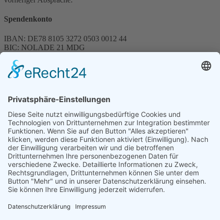
Spendenkonto
IBAN: DE78 8105 3272 0503 0012 44
BIC: NOLADE 21 MDG
Sparkasse MagdeBurg
Spenden können steuerlich abgesetzt werden
Förderung
© 1987 – 2025
Storchenhof Loburg e.V.
Alle Rechte vorbehalten.
Cookie-Einstellungen
Navigation überspringen
Impressum
Haftungsausschluss