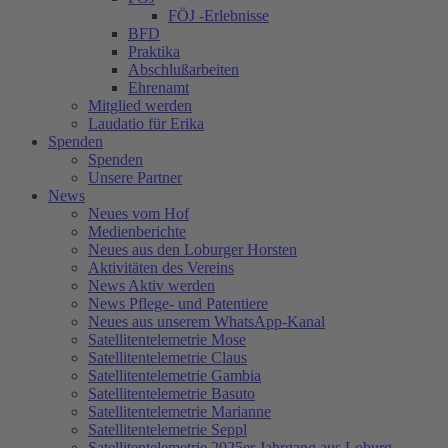
FÖJ -Erlebnisse
BFD
Praktika
Abschlußarbeiten
Ehrenamt
Mitglied werden
Laudatio für Erika
Spenden
Spenden
Unsere Partner
News
Neues vom Hof
Medienberichte
Neues aus den Loburger Horsten
Aktivitäten des Vereins
News Aktiv werden
News Pflege- und Patentiere
Neues aus unserem WhatsApp-Kanal
Satellitentelemetrie Mose
Satellitentelemetrie Claus
Satellitentelemetrie Gambia
Satellitentelemetrie Basuto
Satellitentelemetrie Marianne
Satellitentelemetrie Seppl
Satellitentelemetrie 2025er Jahrgang aus Loburg