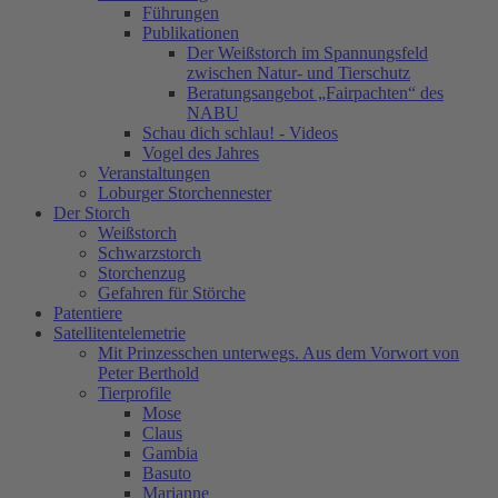
Führungen
Publikationen
Der Weißstorch im Spannungsfeld
zwischen Natur- und Tierschutz
Beratungsangebot „Fairpachten“ des
NABU
Schau dich schlau! - Videos
Vogel des Jahres
Veranstaltungen
Loburger Storchennester
Der Storch
Weißstorch
Schwarzstorch
Storchenzug
Gefahren für Störche
Patentiere
Satellitentelemetrie
Mit Prinzesschen unterwegs. Aus dem Vorwort von
Peter Berthold
Tierprofile
Mose
Claus
Gambia
Basuto
Marianne