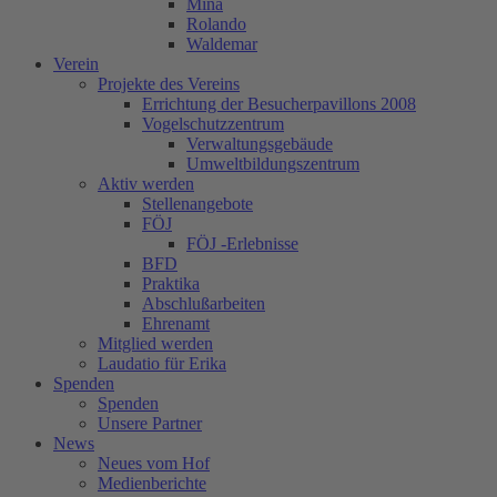
Mina
Rolando
Waldemar
Verein
Projekte des Vereins
Errichtung der Besucherpavillons 2008
Vogelschutzzentrum
Verwaltungsgebäude
Umweltbildungszentrum
Aktiv werden
Stellenangebote
FÖJ
FÖJ -Erlebnisse
BFD
Praktika
Abschlußarbeiten
Ehrenamt
Mitglied werden
Laudatio für Erika
Spenden
Spenden
Unsere Partner
News
Neues vom Hof
Medienberichte