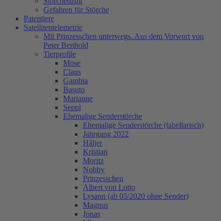
Storchenzug
Gefahren für Störche
Patentiere
Satellitentelemetrie
Mit Prinzesschen unterwegs. Aus dem Vorwort von
Peter Berthold
Tierprofile
Mose
Claus
Gambia
Basuto
Marianne
Seppl
Ehemalige Senderstörche
Ehemalige Senderstörche (tabellarisch)
Jahrgang 2022
Håljer
Kristian
Moritz
Nobby
Prinzesschen
Albert von Lotto
Lysann (ab 05/2020 ohne Sender)
Magnus
Jonas