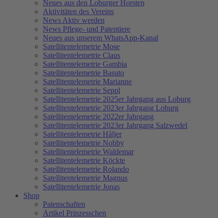
Neues aus den Loburger Horsten
Aktivitäten des Vereins
News Aktiv werden
News Pflege- und Patentiere
Neues aus unserem WhatsApp-Kanal
Satellitentelemetrie Mose
Satellitentelemetrie Claus
Satellitentelemetrie Gambia
Satellitentelemetrie Basuto
Satellitentelemetrie Marianne
Satellitentelemetrie Seppl
Satellitentelemetrie 2025er Jahrgang aus Loburg
Satellitentelemetrie 2023er Jahrgang Loburg
Satellitentelemetrie 2022er Jahrgang
Satellitentelemetrie 2023er Jahrgang Salzwedel
Satellitentelemetrie Håljer
Satellitentelemetrie Nobby
Satellitentelemetrie Waldemar
Satellitentelemetrie Köckte
Satellitentelemetrie Rolando
Satellitentelemetrie Magnus
Satellitentelemetrie Jonas
Shop
Patenschaften
Artikel Prinzesschen