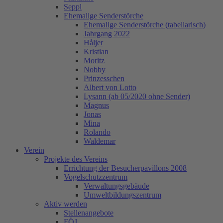
Seppl
Ehemalige Senderstörche
Ehemalige Senderstörche (tabellarisch)
Jahrgang 2022
Håljer
Kristian
Moritz
Nobby
Prinzesschen
Albert von Lotto
Lysann (ab 05/2020 ohne Sender)
Magnus
Jonas
Mina
Rolando
Waldemar
Verein
Projekte des Vereins
Errichtung der Besucherpavillons 2008
Vogelschutzzentrum
Verwaltungsgebäude
Umweltbildungszentrum
Aktiv werden
Stellenangebote
FÖJ