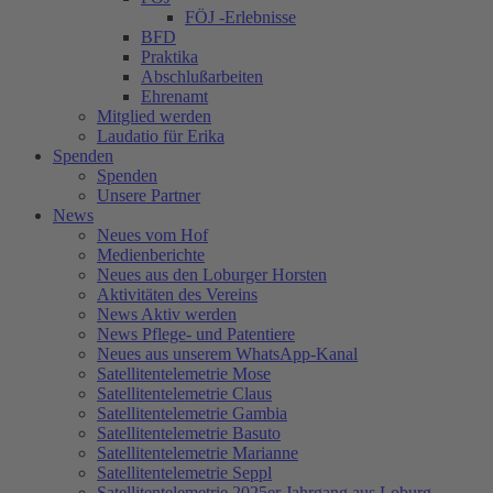
FÖJ -Erlebnisse
BFD
Praktika
Abschlußarbeiten
Ehrenamt
Mitglied werden
Laudatio für Erika
Spenden
Spenden
Unsere Partner
News
Neues vom Hof
Medienberichte
Neues aus den Loburger Horsten
Aktivitäten des Vereins
News Aktiv werden
News Pflege- und Patentiere
Neues aus unserem WhatsApp-Kanal
Satellitentelemetrie Mose
Satellitentelemetrie Claus
Satellitentelemetrie Gambia
Satellitentelemetrie Basuto
Satellitentelemetrie Marianne
Satellitentelemetrie Seppl
Satellitentelemetrie 2025er Jahrgang aus Loburg