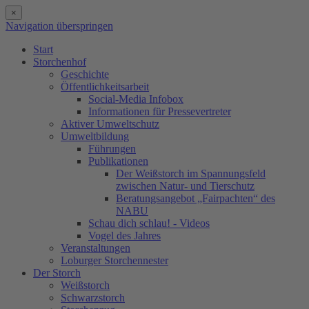
×
Navigation überspringen
Start
Storchenhof
Geschichte
Öffentlichkeitsarbeit
Social-Media Infobox
Informationen für Pressevertreter
Aktiver Umweltschutz
Umweltbildung
Führungen
Publikationen
Der Weißstorch im Spannungsfeld
zwischen Natur- und Tierschutz
Beratungsangebot „Fairpachten“ des
NABU
Schau dich schlau! - Videos
Vogel des Jahres
Veranstaltungen
Loburger Storchennester
Der Storch
Weißstorch
Schwarzstorch