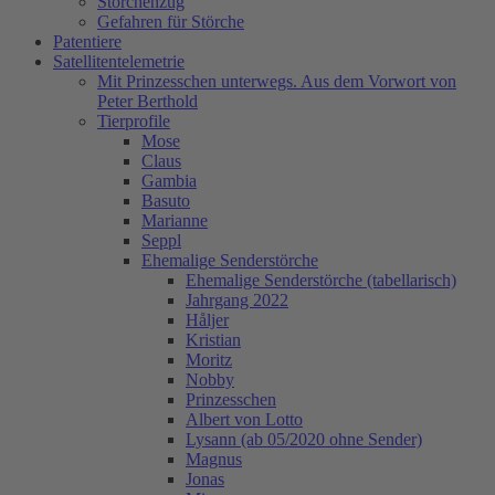
Storchenzug
Gefahren für Störche
Patentiere
Satellitentelemetrie
Mit Prinzesschen unterwegs. Aus dem Vorwort von
Peter Berthold
Tierprofile
Mose
Claus
Gambia
Basuto
Marianne
Seppl
Ehemalige Senderstörche
Ehemalige Senderstörche (tabellarisch)
Jahrgang 2022
Håljer
Kristian
Moritz
Nobby
Prinzesschen
Albert von Lotto
Lysann (ab 05/2020 ohne Sender)
Magnus
Jonas