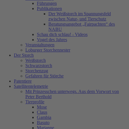
Führungen
Publikationen
Der Weißstorch im Spannungsfeld
zwischen Natur- und Tierschutz
Beratungsangebot „Fairpachten“ des
NABU
Schau dich schlau! - Videos
Vogel des Jahres
Veranstaltungen
Loburger Storchennester
Der Storch
Weißstorch
Schwarzstorch
Storchenzug
Gefahren für Störche
Patentiere
Satellitentelemetrie
Mit Prinzesschen unterwegs. Aus dem Vorwort von
Peter Berthold
Tierprofile
Mose
Claus
Gambia
Basuto
Marianne