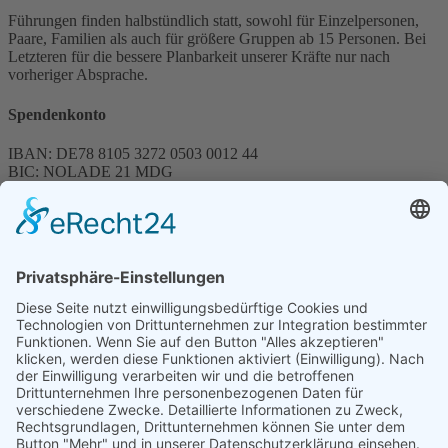
Führungen finden halbstündlich statt, sowohl für Einzelpersonen,
Paare, Familien als auch für größere Gruppen ab 15 Personen. Bei
Letzteren für die bessere Planbarkeit unserer Kräfte nur nach
vorheriger Absprache.
Spendenkonto
IBAN: DE78 8105 3272 0503 0012 44
BIC: NOLADE 21 MDG
Sparkasse MagdeBurg
Spenden können steuerlich abgesetzt werden
Förderung
© 1987 – 2025
Storchenhof Loburg e.V.
Alle Rechte vorbehalten.
Cookie-Einstellungen