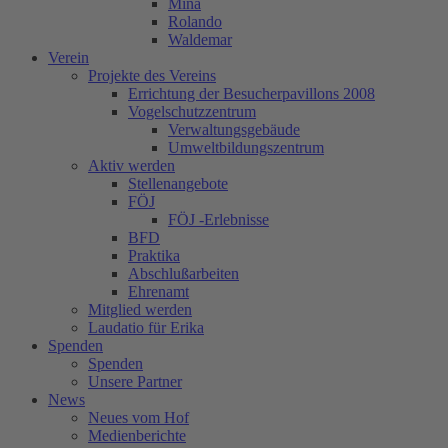
Mina
Rolando
Waldemar
Verein
Projekte des Vereins
Errichtung der Besucherpavillons 2008
Vogelschutzzentrum
Verwaltungsgebäude
Umweltbildungszentrum
Aktiv werden
Stellenangebote
FÖJ
FÖJ -Erlebnisse
BFD
Praktika
Abschlußarbeiten
Ehrenamt
Mitglied werden
Laudatio für Erika
Spenden
Spenden
Unsere Partner
News
Neues vom Hof
Medienberichte