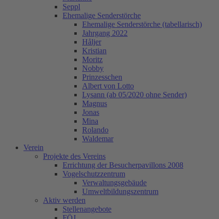
Seppl
Ehemalige Senderstörche
Ehemalige Senderstörche (tabellarisch)
Jahrgang 2022
Håljer
Kristian
Moritz
Nobby
Prinzesschen
Albert von Lotto
Lysann (ab 05/2020 ohne Sender)
Magnus
Jonas
Mina
Rolando
Waldemar
Verein
Projekte des Vereins
Errichtung der Besucherpavillons 2008
Vogelschutzzentrum
Verwaltungsgebäude
Umweltbildungszentrum
Aktiv werden
Stellenangebote
FÖJ