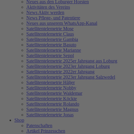
Neues aus den Loburger Horsten
Aktivitäten des Vereins
News Aktiv werden
News Pflege- und Patentiere
Neues aus unserem WhatsApp-Kanal
Satellitentelemetrie Mose
Satellitentelemetrie Claus
Satellitentelemetrie Gambia
Satellitentelemetrie Basuto
Satellitentelemetrie Marianne
Satellitentelemetrie Seppl
Satellitentelemetrie 2025er Jahrgang aus Loburg
Satellitentelemetrie 2023er Jahrgang Loburg
Satellitentelemetrie 2022er Jahrgang
Satellitentelemetrie 2023er Jahrgang Salzwedel
Satellitentelemetrie Håljer
Satellitentelemetrie Nobby
Satellitentelemetrie Waldemar
Satellitentelemetrie Köckte
Satellitentelemetrie Rolando
Satellitentelemetrie Magnus
Satellitentelemetrie Jonas
Shop
Patenschaften
Artikel Prinzesschen