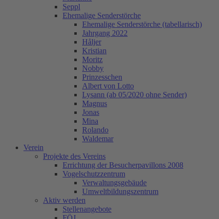
Seppl
Ehemalige Senderstörche
Ehemalige Senderstörche (tabellarisch)
Jahrgang 2022
Håljer
Kristian
Moritz
Nobby
Prinzesschen
Albert von Lotto
Lysann (ab 05/2020 ohne Sender)
Magnus
Jonas
Mina
Rolando
Waldemar
Verein
Projekte des Vereins
Errichtung der Besucherpavillons 2008
Vogelschutzzentrum
Verwaltungsgebäude
Umweltbildungszentrum
Aktiv werden
Stellenangebote
FÖJ