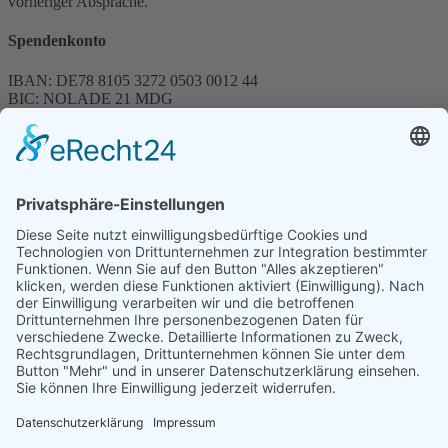
vorheriger Absprache.
Spendenkonto
IBAN: DE78 8105 3272 0503 0012 44
BIC: NOLADE 21 MDG
Sparkasse MagdeBurg
Spenden können steuerlich abgesetzt werden
Förderung
© 1987 – 2025
Storchenhof Loburg e.V.
Alle Rechte vorbehalten.
Cookie-Einstellungen
Navigation überspringen
Impressum
Haftungsausschluss