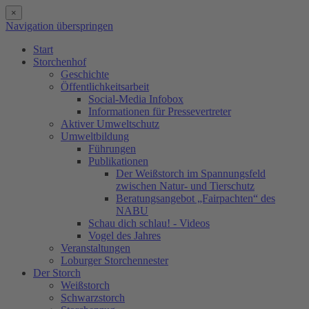
×
Navigation überspringen
Start
Storchenhof
Geschichte
Öffentlichkeitsarbeit
Social-Media Infobox
Informationen für Pressevertreter
Aktiver Umweltschutz
Umweltbildung
Führungen
Publikationen
Der Weißstorch im Spannungsfeld
zwischen Natur- und Tierschutz
Beratungsangebot „Fairpachten“ des
NABU
Schau dich schlau! - Videos
Vogel des Jahres
Veranstaltungen
Loburger Storchennester
Der Storch
Weißstorch
Schwarzstorch