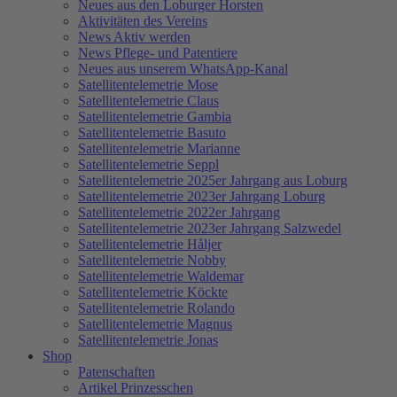
Neues aus den Loburger Horsten
Aktivitäten des Vereins
News Aktiv werden
News Pflege- und Patentiere
Neues aus unserem WhatsApp-Kanal
Satellitentelemetrie Mose
Satellitentelemetrie Claus
Satellitentelemetrie Gambia
Satellitentelemetrie Basuto
Satellitentelemetrie Marianne
Satellitentelemetrie Seppl
Satellitentelemetrie 2025er Jahrgang aus Loburg
Satellitentelemetrie 2023er Jahrgang Loburg
Satellitentelemetrie 2022er Jahrgang
Satellitentelemetrie 2023er Jahrgang Salzwedel
Satellitentelemetrie Håljer
Satellitentelemetrie Nobby
Satellitentelemetrie Waldemar
Satellitentelemetrie Köckte
Satellitentelemetrie Rolando
Satellitentelemetrie Magnus
Satellitentelemetrie Jonas
Shop
Patenschaften
Artikel Prinzesschen