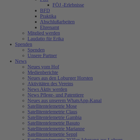
FÖJ -Erlebnisse
BFD
Praktika
Abschlußarbeiten
Ehrenamt
Mitglied werden
Laudatio für Erika
Spenden
Spenden
Unsere Partner
News
Neues vom Hof
Medienberichte
Neues aus den Loburger Horsten
Aktivitäten des Vereins
News Aktiv werden
News Pflege- und Patentiere
Neues aus unserem WhatsApp-Kanal
Satellitentelemetrie Mose
Satellitentelemetrie Claus
Satellitentelemetrie Gambia
Satellitentelemetrie Basuto
Satellitentelemetrie Marianne
Satellitentelemetrie Seppl
Satellitentelemetrie 2025er Jahrgang aus Loburg