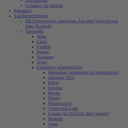
Storchenzug
Gefahren für Störche
Patentiere
Satellitentelemetrie
Mit Prinzesschen unterwegs. Aus dem Vorwort von
Peter Berthold
Tierprofile
Mose
Claus
Gambia
Basuto
Marianne
Seppl
Ehemalige Senderstörche
Ehemalige Senderstörche (tabellarisch)
Jahrgang 2022
Håljer
Kristian
Moritz
Nobby
Prinzesschen
Albert von Lotto
Lysann (ab 05/2020 ohne Sender)
Magnus
Jonas