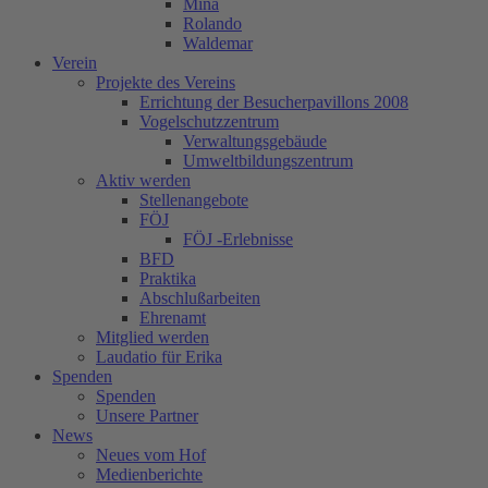
Mina
Rolando
Waldemar
Verein
Projekte des Vereins
Errichtung der Besucherpavillons 2008
Vogelschutzzentrum
Verwaltungsgebäude
Umweltbildungszentrum
Aktiv werden
Stellenangebote
FÖJ
FÖJ -Erlebnisse
BFD
Praktika
Abschlußarbeiten
Ehrenamt
Mitglied werden
Laudatio für Erika
Spenden
Spenden
Unsere Partner
News
Neues vom Hof
Medienberichte