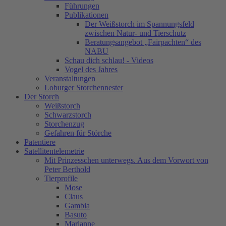
Führungen
Publikationen
Der Weißstorch im Spannungsfeld
zwischen Natur- und Tierschutz
Beratungsangebot „Fairpachten“ des
NABU
Schau dich schlau! - Videos
Vogel des Jahres
Veranstaltungen
Loburger Storchennester
Der Storch
Weißstorch
Schwarzstorch
Storchenzug
Gefahren für Störche
Patentiere
Satellitentelemetrie
Mit Prinzesschen unterwegs. Aus dem Vorwort von
Peter Berthold
Tierprofile
Mose
Claus
Gambia
Basuto
Marianne