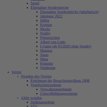
Seppl
Ehemalige Senderstörche
Ehemalige Senderstörche (tabellarisch)
Jahrgang 2022
Håljer
Kristian
Moritz
Nobby
Prinzesschen
Albert von Lotto
Lysann (ab 05/2020 ohne Sender)
Magnus
Jonas
Mina
Rolando
Waldemar
Verein
Projekte des Vereins
Errichtung der Besucherpavillons 2008
Vogelschutzzentrum
Verwaltungsgebäude
Umweltbildungszentrum
Aktiv werden
Stellenangebote
FÖJ