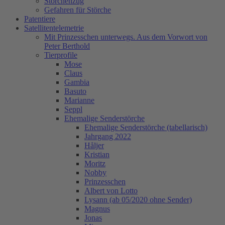
Storchenzug
Gefahren für Störche
Patentiere
Satellitentelemetrie
Mit Prinzesschen unterwegs. Aus dem Vorwort von
Peter Berthold
Tierprofile
Mose
Claus
Gambia
Basuto
Marianne
Seppl
Ehemalige Senderstörche
Ehemalige Senderstörche (tabellarisch)
Jahrgang 2022
Håljer
Kristian
Moritz
Nobby
Prinzesschen
Albert von Lotto
Lysann (ab 05/2020 ohne Sender)
Magnus
Jonas