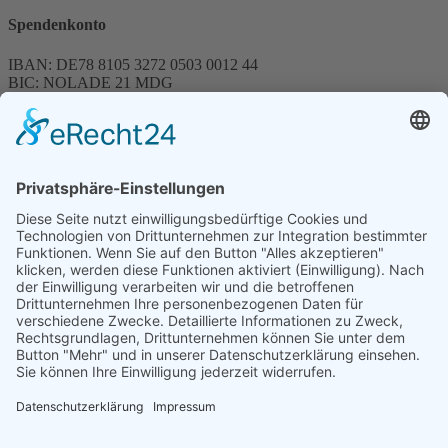
Spendenkonto
IBAN: DE78 8105 3272 0503 0012 44
BIC: NOLADE 21 MDG
Sparkasse MagdeBurg
Spenden können steuerlich abgesetzt werden
Förderung
© 1987 – 2025
Storchenhof Loburg e.V.
Alle Rechte vorbehalten.
Cookie-Einstellungen
Navigation überspringen
Impressum
Haftungsausschluss
Widerrufsrecht