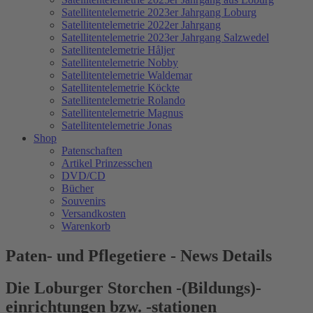
Satellitentelemetrie 2023er Jahrgang Loburg
Satellitentelemetrie 2022er Jahrgang
Satellitentelemetrie 2023er Jahrgang Salzwedel
Satellitentelemetrie Håljer
Satellitentelemetrie Nobby
Satellitentelemetrie Waldemar
Satellitentelemetrie Köckte
Satellitentelemetrie Rolando
Satellitentelemetrie Magnus
Satellitentelemetrie Jonas
Shop
Patenschaften
Artikel Prinzesschen
DVD/CD
Bücher
Souvenirs
Versandkosten
Warenkorb
Paten- und Pflegetiere - News Details
Die Loburger Storchen -(Bildungs)-
einrichtungen bzw. -stationen