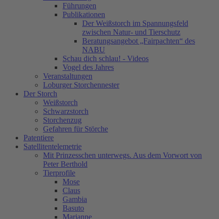
Führungen
Publikationen
Der Weißstorch im Spannungsfeld
zwischen Natur- und Tierschutz
Beratungsangebot „Fairpachten“ des
NABU
Schau dich schlau! - Videos
Vogel des Jahres
Veranstaltungen
Loburger Storchennester
Der Storch
Weißstorch
Schwarzstorch
Storchenzug
Gefahren für Störche
Patentiere
Satellitentelemetrie
Mit Prinzesschen unterwegs. Aus dem Vorwort von
Peter Berthold
Tierprofile
Mose
Claus
Gambia
Basuto
Marianne