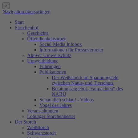
×
Navigation überspringen
Start
Storchenhof
Geschichte
Öffentlichkeitsarbeit
Social-Media Infobox
Informationen für Pressevertreter
Aktiver Umweltschutz
Umweltbildung
Führungen
Publikationen
Der Weißstorch im Spannungsfeld
zwischen Natur- und Tierschutz
Beratungsangebot „Fairpachten“ des
NABU
Schau dich schlau! - Videos
Vogel des Jahres
Veranstaltungen
Loburger Storchennester
Der Storch
Weißstorch
Schwarzstorch