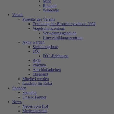
Mina
Rolando
Waldemar
Verein
Projekte des Vereins
Errichtung der Besucherpavillons 2008
Vogelschutzzentrum
Verwaltungsgebäude
Umweltbildungszentrum
Aktiv werden
Stellenangebote
FÖJ
FÖJ -Erlebnisse
BFD
Praktika
Abschlußarbeiten
Ehrenamt
Mitglied werden
Laudatio für Erika
Spenden
Spenden
Unsere Partner
News
Neues vom Hof
Medienberichte