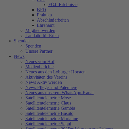
FÖJ -Erlebnisse
BFD
Praktika
Abschlußarbeiten
Ehrenamt
Mitglied werden
Laudatio für Erika
Spenden
Spenden
Unsere Partner
News
Neues vom Hof
Medienberichte
Neues aus den Loburger Horsten
Aktivitäten des Vereins
News Aktiv werden
News Pflege- und Patentiere
Neues aus unserem WhatsApp-Kanal
Satellitentelemetrie Mose
Satellitentelemetrie Claus
Satellitentelemetrie Gambia
Satellitentelemetrie Basuto
Satellitentelemetrie Marianne
Satellitentelemetrie Seppl
Satellitentelemetrie 2025er Jahrgang aus Loburg