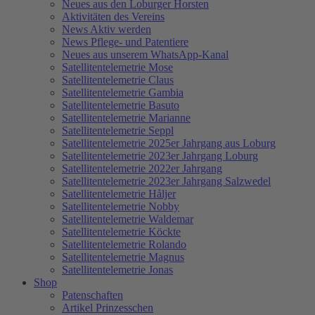
Neues aus den Loburger Horsten
Aktivitäten des Vereins
News Aktiv werden
News Pflege- und Patentiere
Neues aus unserem WhatsApp-Kanal
Satellitentelemetrie Mose
Satellitentelemetrie Claus
Satellitentelemetrie Gambia
Satellitentelemetrie Basuto
Satellitentelemetrie Marianne
Satellitentelemetrie Seppl
Satellitentelemetrie 2025er Jahrgang aus Loburg
Satellitentelemetrie 2023er Jahrgang Loburg
Satellitentelemetrie 2022er Jahrgang
Satellitentelemetrie 2023er Jahrgang Salzwedel
Satellitentelemetrie Håljer
Satellitentelemetrie Nobby
Satellitentelemetrie Waldemar
Satellitentelemetrie Köckte
Satellitentelemetrie Rolando
Satellitentelemetrie Magnus
Satellitentelemetrie Jonas
Shop
Patenschaften
Artikel Prinzesschen