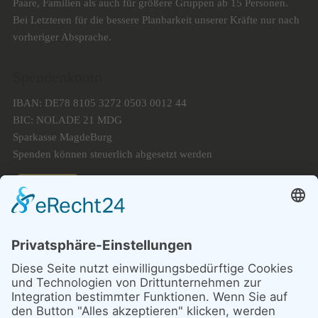
Paare, Familien als auch für größere Gruppen ab 15 Personen.
Bei Letzteren für die bessere Planbarkeit unserer Kräfte nur nach
vorheriger Absprache.
Spendenkonto
IBAN: DE78 8105 3272 0503 0012 44
BIC: NOLADE 21 MDG
Sparkasse MagdeBurg
Spenden können steuerlich abgesetzt werden
Förderung
© 1987 – 2025
Storchenhof Loburg e.V.