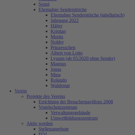
Seppl
Ehemalige Senderstörche
Ehemalige Senderstörche (tabellarisch)
Jahrgang 2022
Håljer
Kristian
Moritz
Nobby
Prinzesschen
Albert von Lotto
Lysann (ab 05/2020 ohne Sender)
Magnus
Jonas
Mina
Rolando
Waldemar
Verein
Projekte des Vereins
Errichtung der Besucherpavillons 2008
Vogelschutzzentrum
Verwaltungsgebäude
Umweltbildungszentrum
Aktiv werden
Stellenangebote
FÖJ