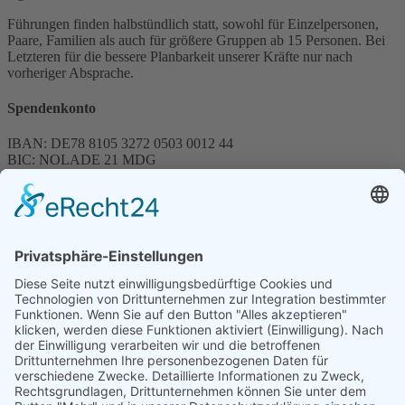
Führungen finden halbstündlich statt, sowohl für Einzelpersonen,
Paare, Familien als auch für größere Gruppen ab 15 Personen. Bei
Letzteren für die bessere Planbarkeit unserer Kräfte nur nach
vorheriger Absprache.
Spendenkonto
IBAN: DE78 8105 3272 0503 0012 44
BIC: NOLADE 21 MDG
Sparkasse MagdeBurg
Spenden können steuerlich abgesetzt werden
Förderung
© 1987 – 2025
Storchenhof Loburg e.V.
Alle Rechte vorbehalten.
Cookie-Einstellungen