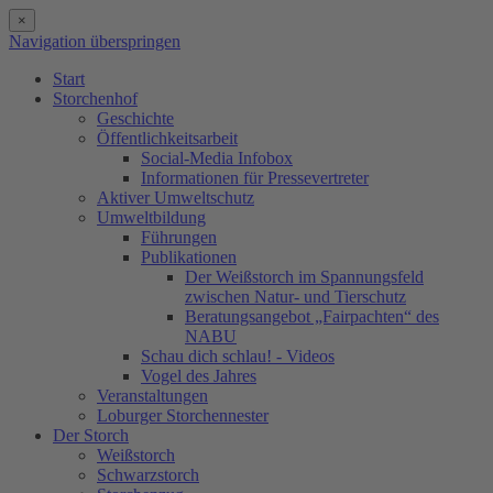
×
Navigation überspringen
Start
Storchenhof
Geschichte
Öffentlichkeitsarbeit
Social-Media Infobox
Informationen für Pressevertreter
Aktiver Umweltschutz
Umweltbildung
Führungen
Publikationen
Der Weißstorch im Spannungsfeld
zwischen Natur- und Tierschutz
Beratungsangebot „Fairpachten“ des
NABU
Schau dich schlau! - Videos
Vogel des Jahres
Veranstaltungen
Loburger Storchennester
Der Storch
Weißstorch
Schwarzstorch