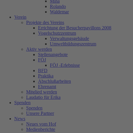
Mina
Rolando
Waldemar
Verein
Projekte des Vereins
Errichtung der Besucherpavillons 2008
Vogelschutzzentrum
Verwaltungsgebäude
Umweltbildungszentrum
Aktiv werden
Stellenangebote
FÖJ
FÖJ -Erlebnisse
BFD
Praktika
Abschlußarbeiten
Ehrenamt
Mitglied werden
Laudatio für Erika
Spenden
Spenden
Unsere Partner
News
Neues vom Hof
Medienberichte