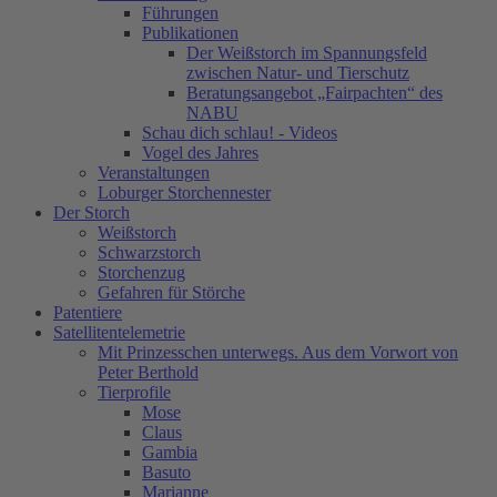
Führungen
Publikationen
Der Weißstorch im Spannungsfeld
zwischen Natur- und Tierschutz
Beratungsangebot „Fairpachten“ des
NABU
Schau dich schlau! - Videos
Vogel des Jahres
Veranstaltungen
Loburger Storchennester
Der Storch
Weißstorch
Schwarzstorch
Storchenzug
Gefahren für Störche
Patentiere
Satellitentelemetrie
Mit Prinzesschen unterwegs. Aus dem Vorwort von
Peter Berthold
Tierprofile
Mose
Claus
Gambia
Basuto
Marianne