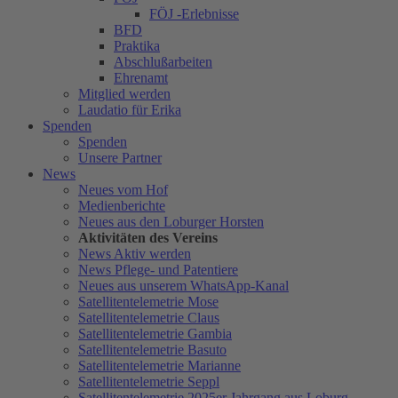
FÖJ -Erlebnisse
BFD
Praktika
Abschlußarbeiten
Ehrenamt
Mitglied werden
Laudatio für Erika
Spenden
Spenden
Unsere Partner
News
Neues vom Hof
Medienberichte
Neues aus den Loburger Horsten
Aktivitäten des Vereins
News Aktiv werden
News Pflege- und Patentiere
Neues aus unserem WhatsApp-Kanal
Satellitentelemetrie Mose
Satellitentelemetrie Claus
Satellitentelemetrie Gambia
Satellitentelemetrie Basuto
Satellitentelemetrie Marianne
Satellitentelemetrie Seppl
Satellitentelemetrie 2025er Jahrgang aus Loburg