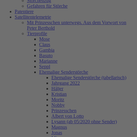
Storchenzug
Gefahren für Störche
Patentiere
Satellitentelemetrie
Mit Prinzesschen unterwegs. Aus dem Vorwort von
Peter Berthold
Tierprofile
Mose
Claus
Gambia
Basuto
Marianne
Seppl
Ehemalige Senderstörche
Ehemalige Senderstörche (tabellarisch)
Jahrgang 2022
Håljer
Kristian
Moritz
Nobby
Prinzesschen
Albert von Lotto
Lysann (ab 05/2020 ohne Sender)
Magnus
Jonas