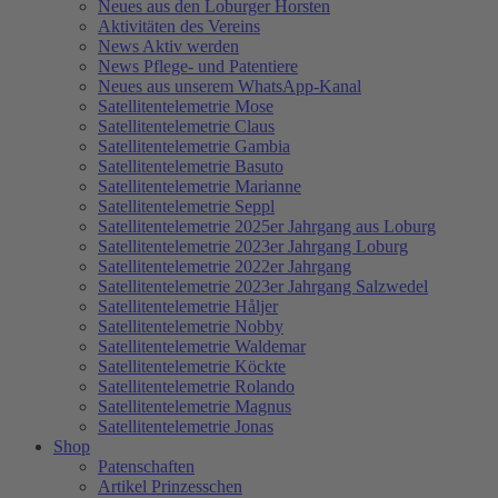
Neues aus den Loburger Horsten
Aktivitäten des Vereins
News Aktiv werden
News Pflege- und Patentiere
Neues aus unserem WhatsApp-Kanal
Satellitentelemetrie Mose
Satellitentelemetrie Claus
Satellitentelemetrie Gambia
Satellitentelemetrie Basuto
Satellitentelemetrie Marianne
Satellitentelemetrie Seppl
Satellitentelemetrie 2025er Jahrgang aus Loburg
Satellitentelemetrie 2023er Jahrgang Loburg
Satellitentelemetrie 2022er Jahrgang
Satellitentelemetrie 2023er Jahrgang Salzwedel
Satellitentelemetrie Håljer
Satellitentelemetrie Nobby
Satellitentelemetrie Waldemar
Satellitentelemetrie Köckte
Satellitentelemetrie Rolando
Satellitentelemetrie Magnus
Satellitentelemetrie Jonas
Shop
Patenschaften
Artikel Prinzesschen