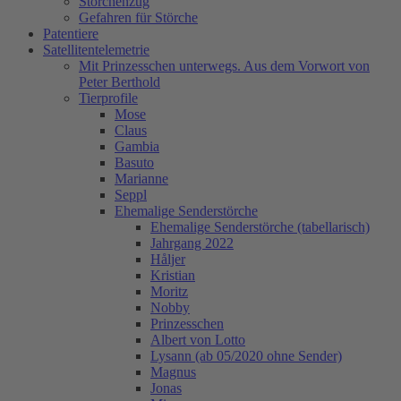
Storchenzug
Gefahren für Störche
Patentiere
Satellitentelemetrie
Mit Prinzesschen unterwegs. Aus dem Vorwort von
Peter Berthold
Tierprofile
Mose
Claus
Gambia
Basuto
Marianne
Seppl
Ehemalige Senderstörche
Ehemalige Senderstörche (tabellarisch)
Jahrgang 2022
Håljer
Kristian
Moritz
Nobby
Prinzesschen
Albert von Lotto
Lysann (ab 05/2020 ohne Sender)
Magnus
Jonas