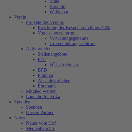
Mina
Rolando
Waldemar
Verein
Projekte des Vereins
Errichtung der Besucherpavillons 2008
Vogelschutzzentrum
Verwaltungsgebäude
Umweltbildungszentrum
Aktiv werden
Stellenangebote
FÖJ
FÖJ -Erlebnisse
BFD
Praktika
Abschlußarbeiten
Ehrenamt
Mitglied werden
Laudatio für Erika
Spenden
Spenden
Unsere Partner
News
Neues vom Hof
Medienberichte