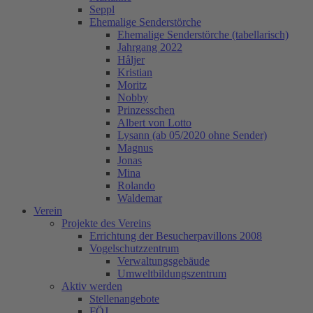
Seppl
Ehemalige Senderstörche
Ehemalige Senderstörche (tabellarisch)
Jahrgang 2022
Håljer
Kristian
Moritz
Nobby
Prinzesschen
Albert von Lotto
Lysann (ab 05/2020 ohne Sender)
Magnus
Jonas
Mina
Rolando
Waldemar
Verein
Projekte des Vereins
Errichtung der Besucherpavillons 2008
Vogelschutzzentrum
Verwaltungsgebäude
Umweltbildungszentrum
Aktiv werden
Stellenangebote
FÖJ