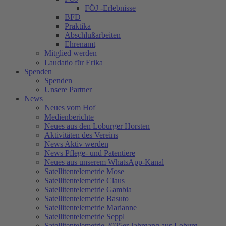
FÖJ -Erlebnisse
BFD
Praktika
Abschlußarbeiten
Ehrenamt
Mitglied werden
Laudatio für Erika
Spenden
Spenden
Unsere Partner
News
Neues vom Hof
Medienberichte
Neues aus den Loburger Horsten
Aktivitäten des Vereins
News Aktiv werden
News Pflege- und Patentiere
Neues aus unserem WhatsApp-Kanal
Satellitentelemetrie Mose
Satellitentelemetrie Claus
Satellitentelemetrie Gambia
Satellitentelemetrie Basuto
Satellitentelemetrie Marianne
Satellitentelemetrie Seppl
Satellitentelemetrie 2025er Jahrgang aus Loburg