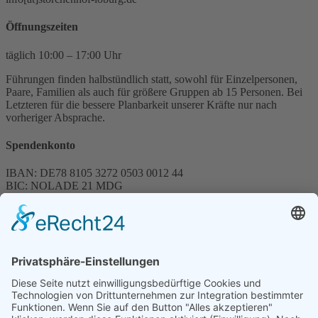
Öffnungszeiten
täglich 10:00 – 17:00 Uhr
Führungen finden halbstündlich statt, sowohl für Einzelpersonen,
Paare, Familien als auch für größere Gruppen ab 15 Personen. Bei
Letzteren für die bessere Planbarkeit unserer Kräfte nur nach
vorheriger Absprache.
Spendenkonto
IBAN: DE78 8105 3272 0503 0012 44
BIC: NOLADE 21 MDG
Sparkasse MagdeBurg
Spenden können steuerlich abgesetzt werden
Förderung