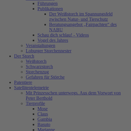
Führungen
Publikationen
Der Weißstorch im Spannungsfeld
zwischen Natur- und Tierschutz
Beratungsangebot „Fairpachten“ des
NABU
Schau dich schlau! - Videos
Vogel des Jahres
Veranstaltungen
Loburger Storchennester
Der Storch
Weißstorch
Schwarzstorch
Storchenzug
Gefahren für Störche
Patentiere
Satellitentelemetrie
Mit Prinzesschen unterwegs. Aus dem Vorwort von
Peter Berthold
Tierprofile
Mose
Claus
Gambia
Basuto
Marianne