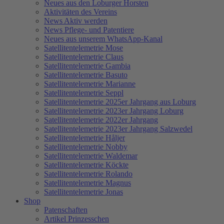
Neues aus den Loburger Horsten
Aktivitäten des Vereins
News Aktiv werden
News Pflege- und Patentiere
Neues aus unserem WhatsApp-Kanal
Satellitentelemetrie Mose
Satellitentelemetrie Claus
Satellitentelemetrie Gambia
Satellitentelemetrie Basuto
Satellitentelemetrie Marianne
Satellitentelemetrie Seppl
Satellitentelemetrie 2025er Jahrgang aus Loburg
Satellitentelemetrie 2023er Jahrgang Loburg
Satellitentelemetrie 2022er Jahrgang
Satellitentelemetrie 2023er Jahrgang Salzwedel
Satellitentelemetrie Håljer
Satellitentelemetrie Nobby
Satellitentelemetrie Waldemar
Satellitentelemetrie Köckte
Satellitentelemetrie Rolando
Satellitentelemetrie Magnus
Satellitentelemetrie Jonas
Shop
Patenschaften
Artikel Prinzesschen