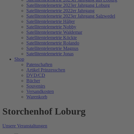
Satellitentelemetrie 2023er Jahrgang Loburg
Satellitentelemetrie 2022er Jahrgang
Satellitentelemetrie 2023er Jahrgang Salzwedel
Satellitentelemetrie Håljer
Satellitentelemetrie Nobby
Satellitentelemetrie Waldemar
Satellitentelemetrie Köckte
Satellitentelemetrie Rolando
Satellitentelemetrie Magnus
Satellitentelemetrie Jonas
Shop
Patenschaften
Artikel Prinzesschen
DVD/CD
Bücher
Souvenirs
Versandkosten
Warenkorb
Storchenhof Loburg
Unsere Veranstaltungen