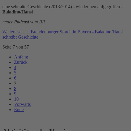
eine sehr alte Geschichte (2013/2014) - wieder neu aufgegriffen -
Baladino/Hansi
neuer
Podcast
vom BR
Weiterlesen …
Brandenburger Storch in Bayern - Baladino/Hansi
schreibt Geschichte
Seite 7 von 57
Anfang
Zurück
4
5
6
7
8
9
10
Vorwärts
Ende