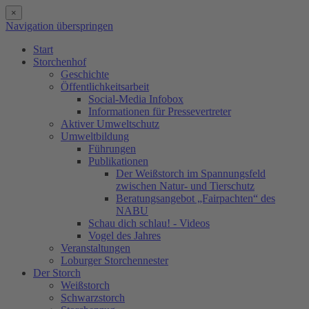
×
Navigation überspringen
Start
Storchenhof
Geschichte
Öffentlichkeitsarbeit
Social-Media Infobox
Informationen für Pressevertreter
Aktiver Umweltschutz
Umweltbildung
Führungen
Publikationen
Der Weißstorch im Spannungsfeld
zwischen Natur- und Tierschutz
Beratungsangebot „Fairpachten“ des
NABU
Schau dich schlau! - Videos
Vogel des Jahres
Veranstaltungen
Loburger Storchennester
Der Storch
Weißstorch
Schwarzstorch