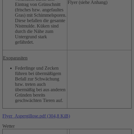
Flyer (siehe Anhang)
Eintrag von Grünschnitt
(frisches bzw. angefaultes
Gras) mit Schimmelsporen.
Diese befallen die gesamte
Nistmulde. Küken sind
durch die Nähe zum
Untergrund stark
gefährdet.
Exoparasiten
Federlinge und Zecken
führen bei übermäßigem
Befall zur Schwächung
bzw. treten auch
übermäßig bei aus anderen
Gründen bereits
geschwächten Tieren auf.
Flyer_Aspergillose.pdf
(304,8 KiB)
Wetter