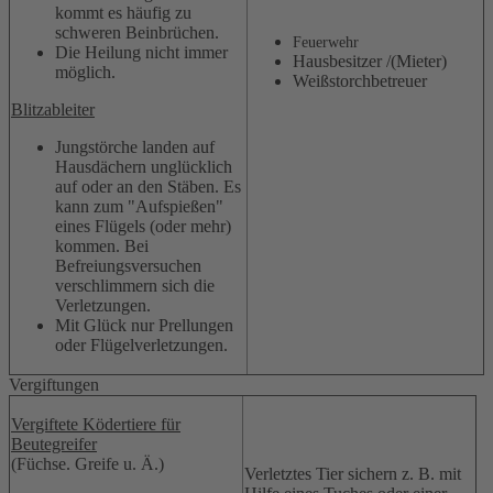
kommt es häufig zu
schweren Beinbrüchen.
Feuerwehr
Die Heilung nicht immer
Hausbesitzer /(Mieter)
möglich.
Weißstorchbetreuer
Blitzableiter
Jungstörche landen auf
Hausdächern unglücklich
auf oder an den Stäben. Es
kann zum "Aufspießen"
eines Flügels (oder mehr)
kommen. Bei
Befreiungsversuchen
verschlimmern sich die
Verletzungen.
Mit Glück nur Prellungen
oder Flügelverletzungen.
Vergiftungen
Vergiftete Ködertiere für
Beutegreifer
(Füchse. Greife u. Ä.)
Verletztes Tier sichern z. B. mit