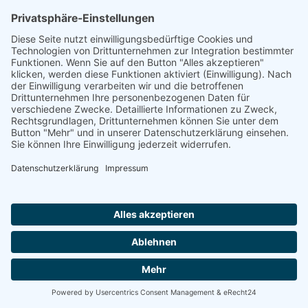
Flyer_Gummibänder_f.pdf
(0,0 Byte)
Quelle: u.a
Der Wildvogelpatient Statistische Untersuchungen zum
medizinischen, organisatorischen und finanziellen Aufwand für die
Versorgung von Wildvögeln Sonja Bergs
19.07.2026 07:45 Uhr
1. Sommerauswilderung 2026 am 18.07.2026
Am 18.07.2026 wurden 5 Störche (4x jung, 1x alt) ausgewildert.
Weiterlesen …
1. Sommerauswilderung 2026 am 18.07.2026
18.07.2026 12:02 Uhr
Rettung für Janosch und sein Küken
Vater Janosch aus Wittenberg
Update: wieder ein Janoschkind bei uns zur Pflege