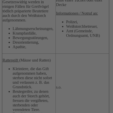
Hilfe eines Tuches oder einer
Gesetzeswidrig werden in
Decke
einigen Fällen für Greifvögel
tödlich präparierte Beutetiere
Informationen / Notruf an:
auch durch den Weißstorch
aufgenommen.
Polizei,
Weißstorchbetreuer,
Lähmungserscheinungen,
Amt (Gemeinde,
Krampfanfälle,
Ordnungsamt, UNB)
Bewegungsstörungen,
Desorientierung,
Apathie,
Rattengift
(Mäuse und Ratten)
Kleintiere, die das Gift
aufgenommen haben,
sterben diese nicht sofort
und verlassen z. B. das
Grundstück.
s.o.
Beutegreifer, zu denen
auch der Storch gehört,
fressen die vergifteten,
sterbenden oder
verendeten Tiere.