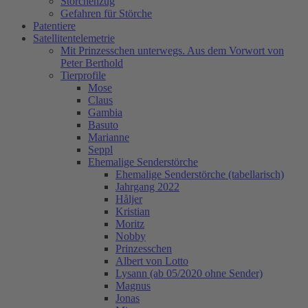
Storchenzug
Gefahren für Störche
Patentiere
Satellitentelemetrie
Mit Prinzesschen unterwegs. Aus dem Vorwort von
Peter Berthold
Tierprofile
Mose
Claus
Gambia
Basuto
Marianne
Seppl
Ehemalige Senderstörche
Ehemalige Senderstörche (tabellarisch)
Jahrgang 2022
Håljer
Kristian
Moritz
Nobby
Prinzesschen
Albert von Lotto
Lysann (ab 05/2020 ohne Sender)
Magnus
Jonas