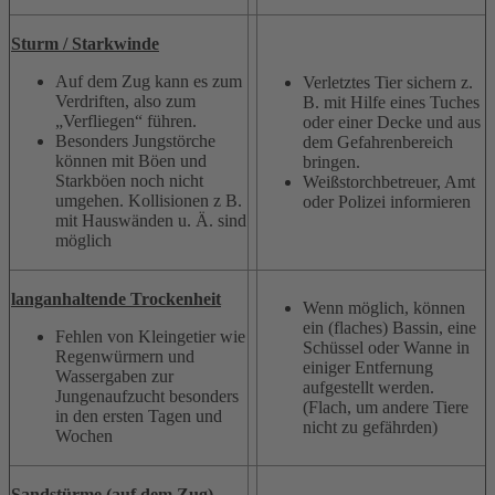
Sturm / Starkwinde
Auf dem Zug kann es zum
Verletztes Tier sichern z.
Verdriften, also zum
B. mit Hilfe eines Tuches
„Verfliegen“ führen.
oder einer Decke und aus
Besonders Jungstörche
dem Gefahrenbereich
können mit Böen und
bringen.
Starkböen noch nicht
Weißstorchbetreuer, Amt
umgehen. Kollisionen z B.
oder Polizei informieren
mit Hauswänden u. Ä. sind
möglich
langanhaltende Trockenheit
Wenn möglich, können
ein (flaches) Bassin, eine
Fehlen von Kleingetier wie
Schüssel oder Wanne in
Regenwürmern und
einiger Entfernung
Wassergaben zur
aufgestellt werden.
Jungenaufzucht besonders
(Flach, um andere Tiere
in den ersten Tagen und
nicht zu gefährden)
Wochen
Sandstürme (auf dem Zug)