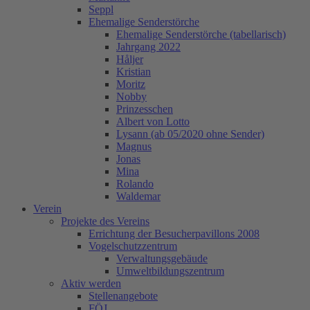
Seppl
Ehemalige Senderstörche
Ehemalige Senderstörche (tabellarisch)
Jahrgang 2022
Håljer
Kristian
Moritz
Nobby
Prinzesschen
Albert von Lotto
Lysann (ab 05/2020 ohne Sender)
Magnus
Jonas
Mina
Rolando
Waldemar
Verein
Projekte des Vereins
Errichtung der Besucherpavillons 2008
Vogelschutzzentrum
Verwaltungsgebäude
Umweltbildungszentrum
Aktiv werden
Stellenangebote
FÖJ