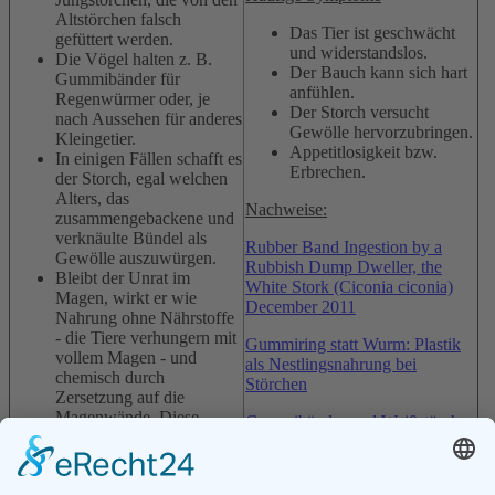
Altstörchen falsch
Das Tier ist geschwächt
gefüttert werden.
und widerstandslos.
Die Vögel halten z. B.
Der Bauch kann sich hart
Gummibänder für
anfühlen.
Regenwürmer oder, je
Der Storch versucht
nach Aussehen für anderes
Gewölle hervorzubringen.
Kleingetier.
Appetitlosigkeit bzw.
In einigen Fällen schafft es
Erbrechen.
der Storch, egal welchen
Alters, das
Nachweise:
zusammengebackene und
verknäulte Bündel als
Rubber Band Ingestion by a
Gewölle auszuwürgen.
Rubbish Dump Dweller, the
Bleibt der Unrat im
White Stork (Ciconia ciconia)
Magen, wirkt er wie
December 2011
Nahrung ohne Nährstoffe
- die Tiere verhungern mit
Gummiring statt Wurm: Plastik
vollem Magen - und
als Nestlingsnahrung bei
chemisch durch
Störchen
Zersetzung auf die
Magenwände. Diese
Gummibänder und Weißstörche
werden angegriffen und
zersetzt.