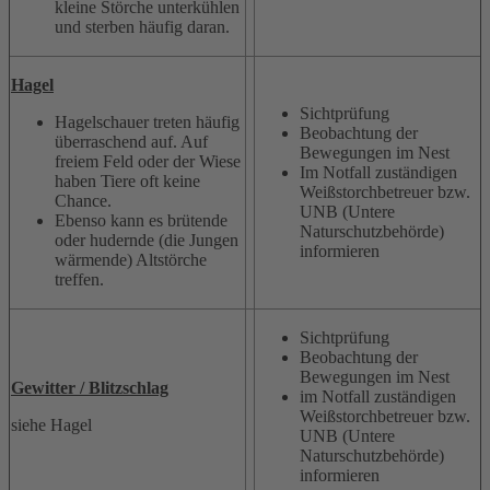
kleine Störche unterkühlen
und sterben häufig daran.
Hagel
Sichtprüfung
Hagelschauer treten häufig
Beobachtung der
überraschend auf. Auf
Bewegungen im Nest
freiem Feld oder der Wiese
Im Notfall zuständigen
haben Tiere oft keine
Weißstorchbetreuer bzw.
Chance.
UNB (Untere
Ebenso kann es brütende
Naturschutzbehörde)
oder hudernde (die Jungen
informieren
wärmende) Altstörche
treffen.
Sichtprüfung
Beobachtung der
Bewegungen im Nest
Gewitter / Blitzschlag
im Notfall zuständigen
Weißstorchbetreuer bzw.
siehe Hagel
UNB (Untere
Naturschutzbehörde)
informieren