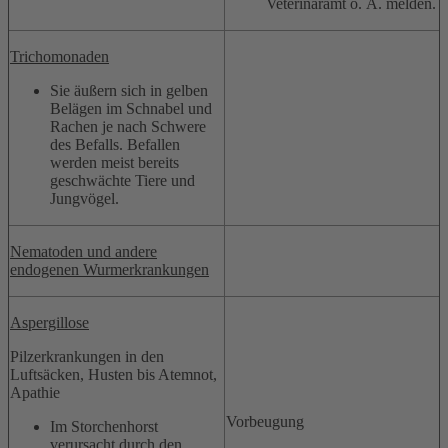
Veterinäramt o. Ä. melden.
Trichomonaden
Sie äußern sich in gelben
Belägen im Schnabel und
Rachen je nach Schwere
des Befalls. Befallen
werden meist bereits
geschwächte Tiere und
Jungvögel.
Nematoden und andere
endogenen Wurmerkrankungen
Aspergillose
Pilzerkrankungen in den
Luftsäcken, Husten bis Atemnot,
Apathie
Vorbeugung
Im Storchenhorst
verursacht durch den