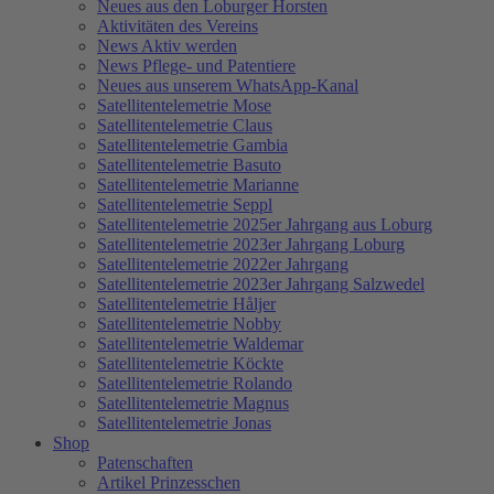
Neues aus den Loburger Horsten
Aktivitäten des Vereins
News Aktiv werden
News Pflege- und Patentiere
Neues aus unserem WhatsApp-Kanal
Satellitentelemetrie Mose
Satellitentelemetrie Claus
Satellitentelemetrie Gambia
Satellitentelemetrie Basuto
Satellitentelemetrie Marianne
Satellitentelemetrie Seppl
Satellitentelemetrie 2025er Jahrgang aus Loburg
Satellitentelemetrie 2023er Jahrgang Loburg
Satellitentelemetrie 2022er Jahrgang
Satellitentelemetrie 2023er Jahrgang Salzwedel
Satellitentelemetrie Håljer
Satellitentelemetrie Nobby
Satellitentelemetrie Waldemar
Satellitentelemetrie Köckte
Satellitentelemetrie Rolando
Satellitentelemetrie Magnus
Satellitentelemetrie Jonas
Shop
Patenschaften
Artikel Prinzesschen