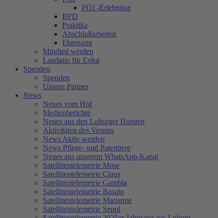
FÖJ -Erlebnisse
BFD
Praktika
Abschlußarbeiten
Ehrenamt
Mitglied werden
Laudatio für Erika
Spenden
Spenden
Unsere Partner
News
Neues vom Hof
Medienberichte
Neues aus den Loburger Horsten
Aktivitäten des Vereins
News Aktiv werden
News Pflege- und Patentiere
Neues aus unserem WhatsApp-Kanal
Satellitentelemetrie Mose
Satellitentelemetrie Claus
Satellitentelemetrie Gambia
Satellitentelemetrie Basuto
Satellitentelemetrie Marianne
Satellitentelemetrie Seppl
Satellitentelemetrie 2025er Jahrgang aus Loburg