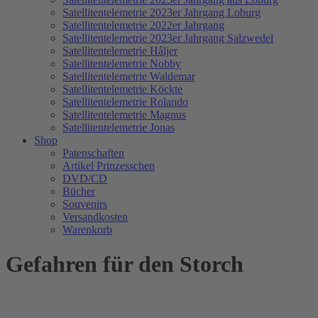
Satellitentelemetrie 2023er Jahrgang Loburg
Satellitentelemetrie 2022er Jahrgang
Satellitentelemetrie 2023er Jahrgang Salzwedel
Satellitentelemetrie Håljer
Satellitentelemetrie Nobby
Satellitentelemetrie Waldemar
Satellitentelemetrie Köckte
Satellitentelemetrie Rolando
Satellitentelemetrie Magnus
Satellitentelemetrie Jonas
Shop
Patenschaften
Artikel Prinzesschen
DVD/CD
Bücher
Souvenirs
Versandkosten
Warenkorb
Gefahren für den Storch