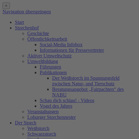
×
Navigation überspringen
Start
Storchenhof
Geschichte
Öffentlichkeitsarbeit
Social-Media Infobox
Informationen für Pressevertreter
Aktiver Umweltschutz
Umweltbildung
Führungen
Publikationen
Der Weißstorch im Spannungsfeld
zwischen Natur- und Tierschutz
Beratungsangebot „Fairpachten“ des
NABU
Schau dich schlau! - Videos
Vogel des Jahres
Veranstaltungen
Loburger Storchennester
Der Storch
Weißstorch
Schwarzstorch