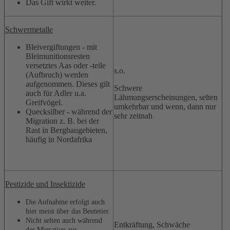
Das Gift wirkt weiter.
Schwermetalle
Bleivergiftungen - mit
Bleimunitionsresten
versetztes Aas oder -teile
s.o.
(Aufbruch) werden
aufgenommen. Dieses gilt
Schwere
auch für Adler u.a.
Lähmungserscheinungen, selten
Greifvögel.
umkehrbar und wenn, dann nur
Quecksilber - während der
sehr zeitnah
Migration z. B. bei der
Rast in Bergbaugebieten,
häufig in Nordafrika
Pestizide und Insektizide
Die Aufnahme erfolgt auch
hier meist über das Beutetier.
Nicht selten auch während
Entkräftung, Schwäche
der Migration zur