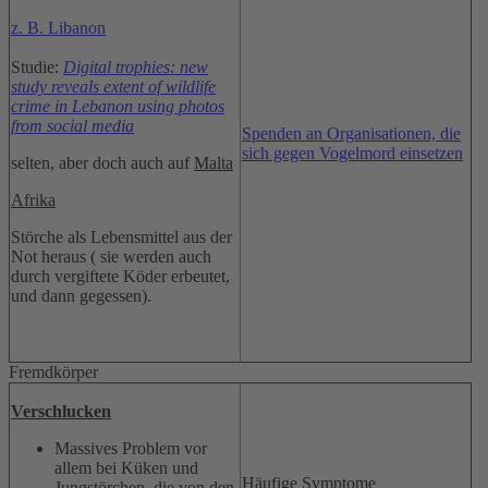
z. B. Libanon
Studie:
Digital trophies: new
study reveals extent of wildlife
crime in Lebanon using photos
from social media
Spenden an Organisationen, die
sich gegen Vogelmord einsetzen
selten, aber doch auch auf
Malta
Afrika
Störche als Lebensmittel aus der
Not heraus ( sie werden auch
durch vergiftete Köder erbeutet,
und dann gegessen).
Fremdkörper
Verschlucken
Massives Problem vor
allem bei Küken und
Häufige Symptome
Jungstörchen, die von den