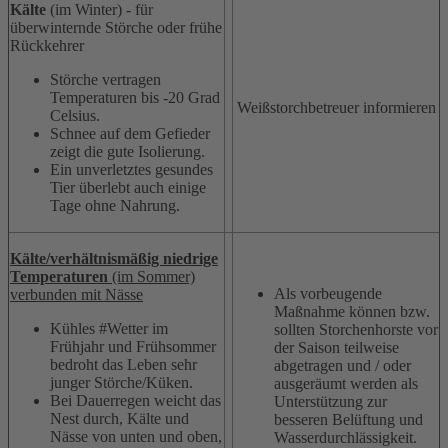
Kälte
(im Winter) - für
überwinternde Störche oder frühe
Rückkehrer
Störche vertragen
Temperaturen bis -20 Grad
Weißstorchbetreuer informieren
Celsius.
Schnee auf dem Gefieder
zeigt die gute Isolierung.
Ein unverletztes gesundes
Tier überlebt auch einige
Tage ohne Nahrung.
Kälte/verhältnismäßig niedrige
Temperaturen
(im Sommer)
Als vorbeugende
verbunden mit Nässe
Maßnahme können bzw.
Kühles #Wetter im
sollten Storchenhorste vor
Frühjahr und Frühsommer
der Saison teilweise
bedroht das Leben sehr
abgetragen und / oder
junger Störche/Küken.
ausgeräumt werden als
Bei Dauerregen weicht das
Unterstützung zur
Nest durch, Kälte und
besseren Belüftung und
Nässe von unten und oben,
Wasserdurchlässigkeit.