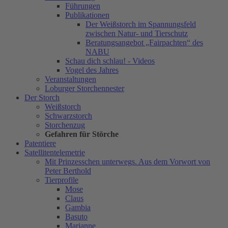
Führungen
Publikationen
Der Weißstorch im Spannungsfeld
zwischen Natur- und Tierschutz
Beratungsangebot „Fairpachten“ des
NABU
Schau dich schlau! - Videos
Vogel des Jahres
Veranstaltungen
Loburger Storchennester
Der Storch
Weißstorch
Schwarzstorch
Storchenzug
Gefahren für Störche
Patentiere
Satellitentelemetrie
Mit Prinzesschen unterwegs. Aus dem Vorwort von
Peter Berthold
Tierprofile
Mose
Claus
Gambia
Basuto
Marianne