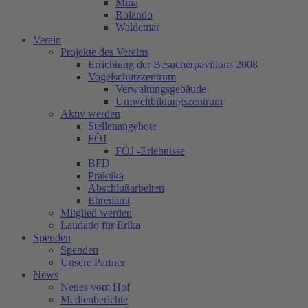
Mina
Rolando
Waldemar
Verein
Projekte des Vereins
Errichtung der Besucherpavillons 2008
Vogelschutzzentrum
Verwaltungsgebäude
Umweltbildungszentrum
Aktiv werden
Stellenangebote
FÖJ
FÖJ -Erlebnisse
BFD
Praktika
Abschlußarbeiten
Ehrenamt
Mitglied werden
Laudatio für Erika
Spenden
Spenden
Unsere Partner
News
Neues vom Hof
Medienberichte