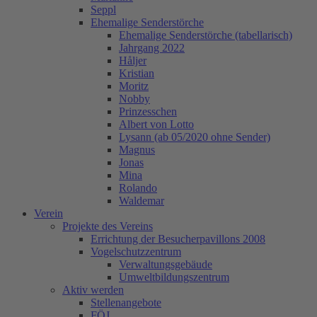
Seppl
Ehemalige Senderstörche
Ehemalige Senderstörche (tabellarisch)
Jahrgang 2022
Håljer
Kristian
Moritz
Nobby
Prinzesschen
Albert von Lotto
Lysann (ab 05/2020 ohne Sender)
Magnus
Jonas
Mina
Rolando
Waldemar
Verein
Projekte des Vereins
Errichtung der Besucherpavillons 2008
Vogelschutzzentrum
Verwaltungsgebäude
Umweltbildungszentrum
Aktiv werden
Stellenangebote
FÖJ