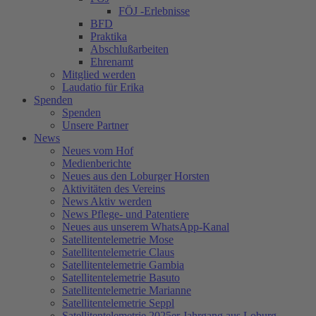
FÖJ -Erlebnisse
BFD
Praktika
Abschlußarbeiten
Ehrenamt
Mitglied werden
Laudatio für Erika
Spenden
Spenden
Unsere Partner
News
Neues vom Hof
Medienberichte
Neues aus den Loburger Horsten
Aktivitäten des Vereins
News Aktiv werden
News Pflege- und Patentiere
Neues aus unserem WhatsApp-Kanal
Satellitentelemetrie Mose
Satellitentelemetrie Claus
Satellitentelemetrie Gambia
Satellitentelemetrie Basuto
Satellitentelemetrie Marianne
Satellitentelemetrie Seppl
Satellitentelemetrie 2025er Jahrgang aus Loburg