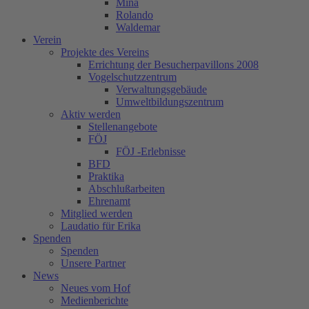
Mina
Rolando
Waldemar
Verein
Projekte des Vereins
Errichtung der Besucherpavillons 2008
Vogelschutzzentrum
Verwaltungsgebäude
Umweltbildungszentrum
Aktiv werden
Stellenangebote
FÖJ
FÖJ -Erlebnisse
BFD
Praktika
Abschlußarbeiten
Ehrenamt
Mitglied werden
Laudatio für Erika
Spenden
Spenden
Unsere Partner
News
Neues vom Hof
Medienberichte