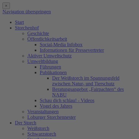
×
Navigation überspringen
Start
Storchenhof
Geschichte
Öffentlichkeitsarbeit
Social-Media Infobox
Informationen für Pressevertreter
Aktiver Umweltschutz
Umweltbildung
Führungen
Publikationen
Der Weißstorch im Spannungsfeld
zwischen Natur- und Tierschutz
Beratungsangebot „Fairpachten“ des
NABU
Schau dich schlau! - Videos
Vogel des Jahres
Veranstaltungen
Loburger Storchennester
Der Storch
Weißstorch
Schwarzstorch