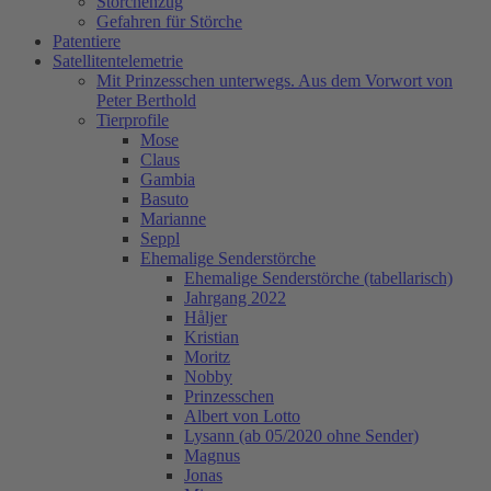
Storchenzug
Gefahren für Störche
Patentiere
Satellitentelemetrie
Mit Prinzesschen unterwegs. Aus dem Vorwort von
Peter Berthold
Tierprofile
Mose
Claus
Gambia
Basuto
Marianne
Seppl
Ehemalige Senderstörche
Ehemalige Senderstörche (tabellarisch)
Jahrgang 2022
Håljer
Kristian
Moritz
Nobby
Prinzesschen
Albert von Lotto
Lysann (ab 05/2020 ohne Sender)
Magnus
Jonas