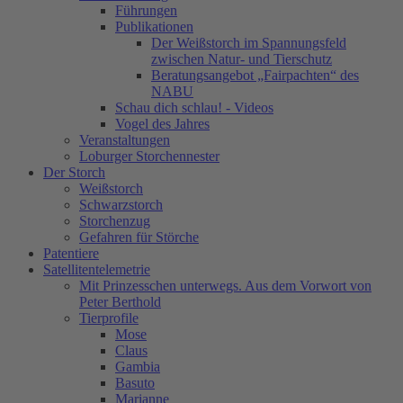
Führungen
Publikationen
Der Weißstorch im Spannungsfeld
zwischen Natur- und Tierschutz
Beratungsangebot „Fairpachten“ des
NABU
Schau dich schlau! - Videos
Vogel des Jahres
Veranstaltungen
Loburger Storchennester
Der Storch
Weißstorch
Schwarzstorch
Storchenzug
Gefahren für Störche
Patentiere
Satellitentelemetrie
Mit Prinzesschen unterwegs. Aus dem Vorwort von
Peter Berthold
Tierprofile
Mose
Claus
Gambia
Basuto
Marianne