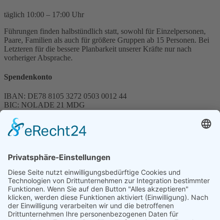
täglich 10:00 – 17:00 Uhr
Führungen finden halbstündlich statt, sowohl für Einzelpersonen,
Paare, Familien als auch für größere Gruppen ab 15 Personen. Bei
Letzteren für die bessere Planbarkeit unserer Kräfte nur nach
vorheriger Absprache.
Spendenkonto
IBAN: DE78 8105 3272 0503 0012 44
BIC: NOLADE 21 MDG
Sparkasse MagdeBurg
Spenden können steuerlich abgesetzt werden
Förderung
© 1987 – 2025
Storchenhof Loburg e.V.
Alle Rechte vorbehalten.