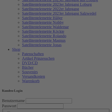
Satellitentelemetrie 2023er Jahrgang Loburg
Satellitentelemetrie 2022er Jahrgang
Satellitentelemetrie 2023er Jahrgang Salzwedel
Satellitentelemetrie Håljer
Satellitentelemetrie Nobby
Satellitentelemetrie Waldemar
Satellitentelemetrie Köckte
Satellitentelemetrie Rolando
Satellitentelemetrie Magnus
Satellitentelemetrie Jonas
Shop
Patenschaften
Artikel Prinzesschen
DVD/CD
Bücher
Souvenirs
Versandkosten
Warenkorb
Kunden-Login
Benutzername
Passwort