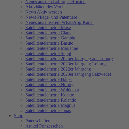
Neues aus den Loburger Horsten
Aktivitäten des Vereins
News Aktiv werden
News Pflege- und Patentiere
Neues aus unserem WhatsApp-Kanal
Satellitentelemetrie Mose
Satellitentelemetrie Claus
Satellitentelemetrie Gambia
Satellitentelemetrie Basuto
Satellitentelemetrie Marianne
Satellitentelemetrie Seppl
Satellitentelemetrie 2025er Jahrgang aus Loburg
Satellitentelemetrie 2023er Jahrgang Loburg
Satellitentelemetrie 2022er Jahrgang
Satellitentelemetrie 2023er Jahrgang Salzwedel
Satellitentelemetrie Håljer
Satellitentelemetrie Nobby
Satellitentelemetrie Waldemar
Satellitentelemetrie Köckte
Satellitentelemetrie Rolando
Satellitentelemetrie Magnus
Satellitentelemetrie Jonas
Shop
Patenschaften
Artikel Prinzesschen