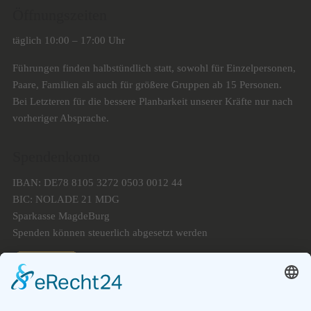
Öffnungszeiten
täglich 10:00 – 17:00 Uhr
Führungen finden halbstündlich statt, sowohl für Einzelpersonen,
Paare, Familien als auch für größere Gruppen ab 15 Personen.
Bei Letzteren für die bessere Planbarkeit unserer Kräfte nur nach
vorheriger Absprache.
Spendenkonto
IBAN: DE78 8105 3272 0503 0012 44
BIC: NOLADE 21 MDG
Sparkasse MagdeBurg
Spenden können steuerlich abgesetzt werden
Förderung