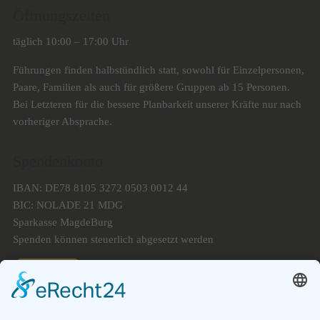
Öffnungszeiten
täglich 10:00 – 17:00 Uhr
Führungen finden halbstündlich statt, sowohl für Einzelpersonen,
Paare, Familien als auch für größere Gruppen ab 15 Personen.
Bei Letzteren für die bessere Planbarkeit unserer Kräfte nur nach
vorheriger Absprache.
Spendenkonto
IBAN: DE78 8105 3272 0503 0012 44
BIC: NOLADE 21 MDG
Sparkasse MagdeBurg
Spenden können steuerlich abgesetzt werden
Förderung